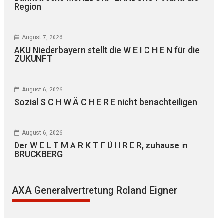
Region
August 7, 2026
AKU Niederbayern stellt die W E I C H E N für die
ZUKUNFT
August 6, 2026
Sozial S C H W Ä C H E R E nicht benachteiligen
August 6, 2026
Der W E L T M A R K T F Ü H R E R, zuhause in
BRUCKBERG
AXA Generalvertretung Roland Eigner