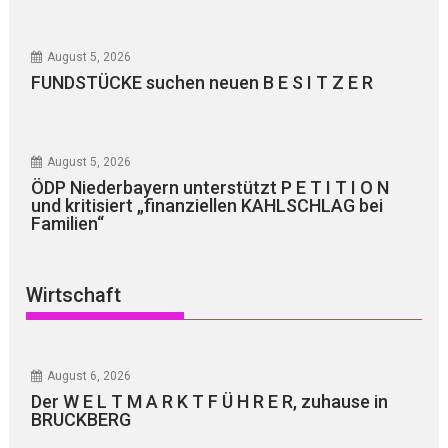
August 5, 2026
FUNDSTÜCKE suchen neuen B E S I T Z E R
August 5, 2026
ÖDP Niederbayern unterstützt P E T I T I O N
und kritisiert „finanziellen KAHLSCHLAG bei
Familien“
Wirtschaft
August 6, 2026
Der W E L T M A R K T F Ü H R E R, zuhause in
BRUCKBERG