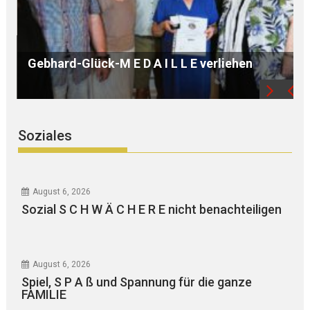
B Ü R G E R S P R E C H S T U N D E mit Ursula
WEGER
Soziales
August 6, 2026
Sozial S C H W Ä C H E R E nicht benachteiligen
August 6, 2026
Spiel, S P A ß und Spannung für die ganze
FAMILIE