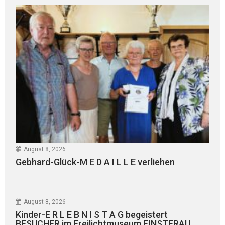
August 8, 2026
Gebhard-Glück-M E D A I L L E verliehen
August 8, 2026
Kinder-E R L E B N I S T A G begeistert
BESUCHER im Freilichtmuseum FINSTERAU