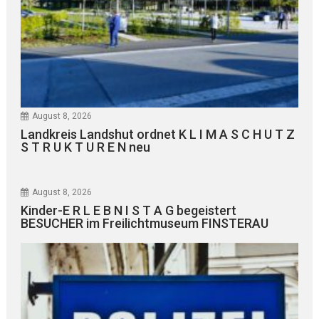
August 8, 2026
Landkreis Landshut ordnet K L I M A S C H U T Z
S T R U K T U R E N neu
August 8, 2026
Kinder-E R L E B N I S T A G begeistert
BESUCHER im Freilichtmuseum FINSTERAU