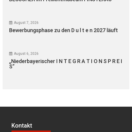
August 7, 2026
Bewerbungsphase zu den D u l t e n 2027 läuft
August 6, 2026
„Niederbayerischer I N T E G R A T I O N S P R E I
S“
Kontakt