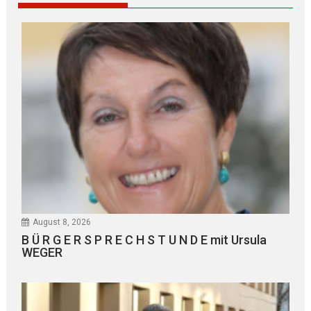
August 8, 2026
B Ü R G E R S P R E C H S T U N D E mit Ursula
WEGER