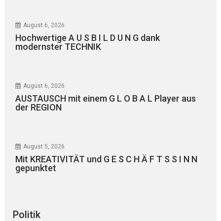
August 6, 2026
Hochwertige A U S B I L D U N G dank
modernster TECHNIK
August 6, 2026
AUSTAUSCH mit einem G L O B A L Player aus
der REGION
August 5, 2026
Mit KREATIVITÄT und G E S C H Ä F T S S I N N
gepunktet
Politik