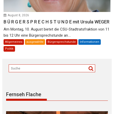
August 8, 2026
B Ü R G E R S P R E C H S T U N D E mit Ursula WEGER
Am Montag, 10. August bietet die CSU-Stadtratsfraktion von 11
bis 12 Uhr eine Bürgersprechstunde an....
Allgemeines
ausgewählte
Bürgersprechstunde
Informationen
Politik
Fernseh Flache