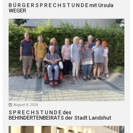
B Ü R G E R S P R E C H S T U N D E mit Ursula
WEGER
August 8, 2026
S P R E C H S T U N D E des
BEHINDERTENBEIRATS der Stadt Landshut