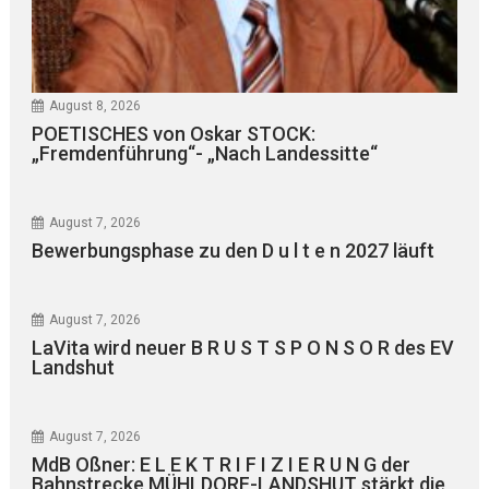
August 8, 2026
POETISCHES von Oskar STOCK:
„Fremdenführung“- „Nach Landessitte“
August 7, 2026
Bewerbungsphase zu den D u l t e n 2027 läuft
August 7, 2026
LaVita wird neuer B R U S T S P O N S O R des EV
Landshut
August 7, 2026
MdB Oßner: E L E K T R I F I Z I E R U N G der
Bahnstrecke MÜHLDORF-LANDSHUT stärkt die