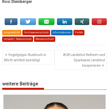
Rosi Steinberger
ausgewählte
Hochwasserschutz
Informationen
Politik
Umwelt / Naturschutz
Wasserschutz
Beitragsnavigation
Vogelgrippe-Ausbruch in
AOK Landshut-Kelheim und
Wörth amtlich bestätigt
Sparkasse Landshut
kooperieren
weitere Beiträge