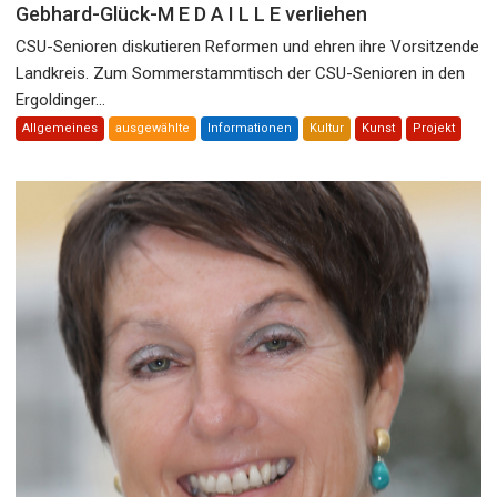
Gebhard-Glück-M E D A I L L E verliehen
CSU-Senioren diskutieren Reformen und ehren ihre Vorsitzende
Landkreis. Zum Sommerstammtisch der CSU-Senioren in den
Ergoldinger...
Allgemeines
ausgewählte
Informationen
Kultur
Kunst
Projekt