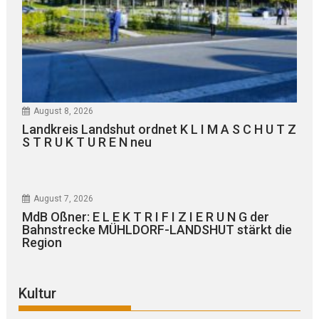
August 8, 2026
Landkreis Landshut ordnet K L I M A S C H U T Z
S T R U K T U R E N neu
August 7, 2026
MdB Oßner: E L E K T R I F I Z I E R U N G der
Bahnstrecke MÜHLDORF-LANDSHUT stärkt die
Region
Kultur