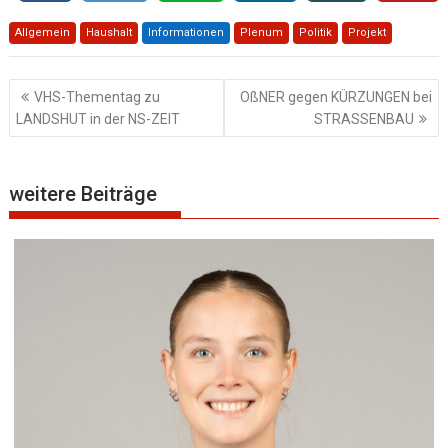
Allgemein
Haushalt
Informationen
Plenum
Politik
Projekt
Beitragsnavigation
VHS-Thementag zu
OßNER gegen KÜRZUNGEN bei
LANDSHUT in der NS-ZEIT
STRASSENBAU
weitere Beiträge