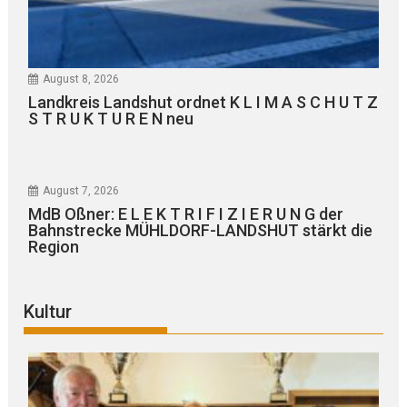
August 8, 2026
Landkreis Landshut ordnet K L I M A S C H U T Z
S T R U K T U R E N neu
August 7, 2026
MdB Oßner: E L E K T R I F I Z I E R U N G der
Bahnstrecke MÜHLDORF-LANDSHUT stärkt die
Region
Kultur