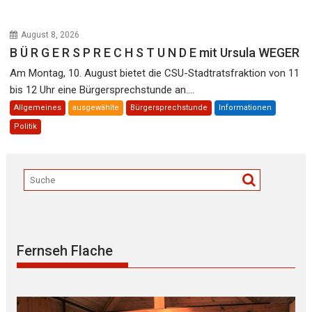
August 8, 2026
B Ü R G E R S P R E C H S T U N D E mit Ursula WEGER
Am Montag, 10. August bietet die CSU-Stadtratsfraktion von 11
bis 12 Uhr eine Bürgersprechstunde an....
Allgemeines
ausgewählte
Bürgersprechstunde
Informationen
Politik
Fernseh Flache