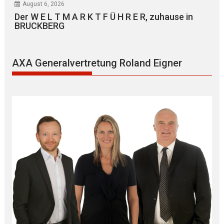
August 6, 2026
Der W E L T M A R K T F Ü H R E R, zuhause in
BRUCKBERG
AXA Generalvertretung Roland Eigner