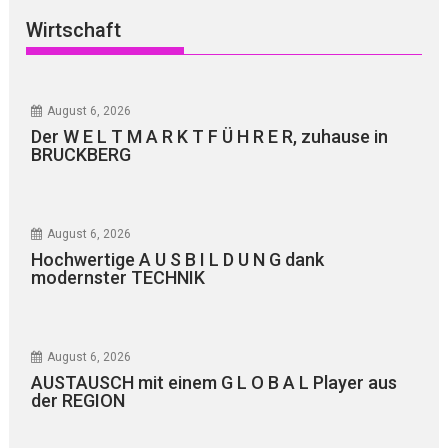
Wirtschaft
August 6, 2026
Der W E L T M A R K T F Ü H R E R, zuhause in
BRUCKBERG
August 6, 2026
Hochwertige A U S B I L D U N G dank
modernster TECHNIK
August 6, 2026
AUSTAUSCH mit einem G L O B A L Player aus
der REGION