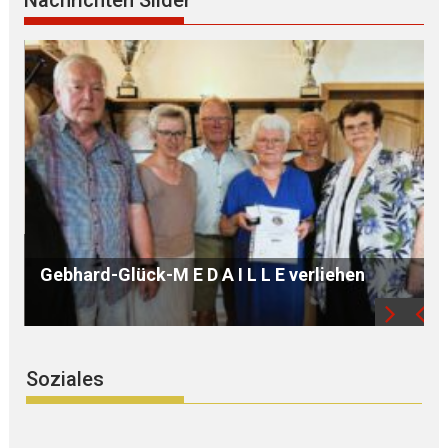
B Ü R G E R S P R E C H S T U N D E mit Ursula
WEGER
Soziales