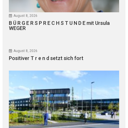
August 8, 2026
B Ü R G E R S P R E C H S T U N D E mit Ursula
WEGER
August 8, 2026
Positiver T r e n d setzt sich fort