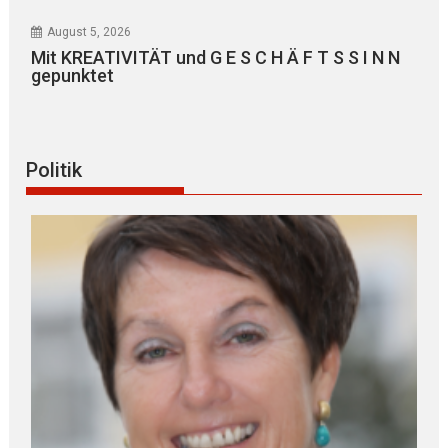
August 5, 2026
Mit KREATIVITÄT und G E S C H Ä F T S S I N N
gepunktet
Politik