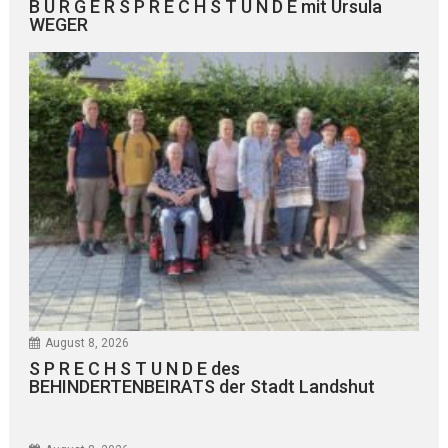
B Ü R G E R S P R E C H S T U N D E mit Ursula
WEGER
August 8, 2026
S P R E C H S T U N D E des
BEHINDERTENBEIRATS der Stadt Landshut