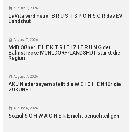
August 7, 2026
LaVita wird neuer B R U S T S P O N S O R des EV
Landshut
August 7, 2026
MdB Oßner: E L E K T R I F I Z I E R U N G der
Bahnstrecke MÜHLDORF-LANDSHUT stärkt die
Region
August 7, 2026
AKU Niederbayern stellt die W E I C H E N für die
ZUKUNFT
August 6, 2026
Sozial S C H W Ä C H E R E nicht benachteiligen