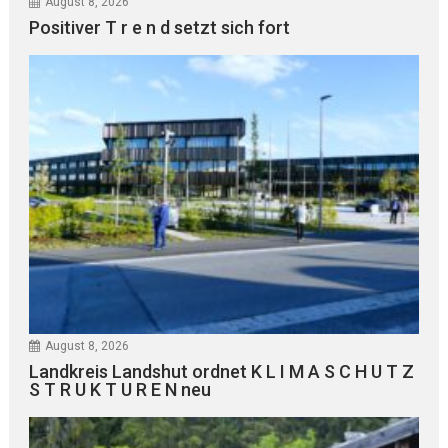
August 8, 2026
Positiver T r e n d setzt sich fort
August 8, 2026
Landkreis Landshut ordnet K L I M A S C H U T Z
S T R U K T U R E N neu