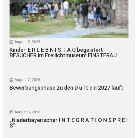
August 8, 2026
Kinder-E R L E B N I S T A G begeistert
BESUCHER im Freilichtmuseum FINSTERAU
August 7, 2026
Bewerbungsphase zu den D u l t e n 2027 läuft
August 6, 2026
„Niederbayerischer I N T E G R A T I O N S P R E I
S“