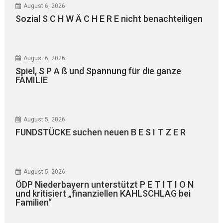
August 6, 2026
Sozial S C H W Ä C H E R E nicht benachteiligen
August 6, 2026
Spiel, S P A ß und Spannung für die ganze
FAMILIE
August 5, 2026
FUNDSTÜCKE suchen neuen B E S I T Z E R
August 5, 2026
ÖDP Niederbayern unterstützt P E T I T I O N
und kritisiert „finanziellen KAHLSCHLAG bei
Familien“