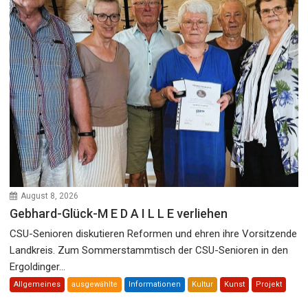
August 8, 2026
Gebhard-Glück-M E D A I L L E verliehen
CSU-Senioren diskutieren Reformen und ehren ihre Vorsitzende
Landkreis. Zum Sommerstammtisch der CSU-Senioren in den
Ergoldinger...
Allgemeines
ausgewählte
Informationen
Kultur
Kunst
Projekt