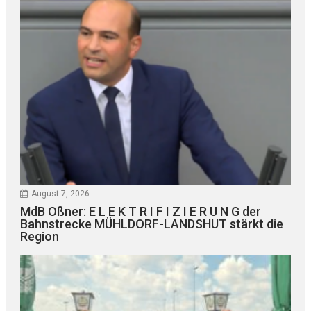
August 7, 2026
MdB Oßner: E L E K T R I F I Z I E R U N G der
Bahnstrecke MÜHLDORF-LANDSHUT stärkt die
Region