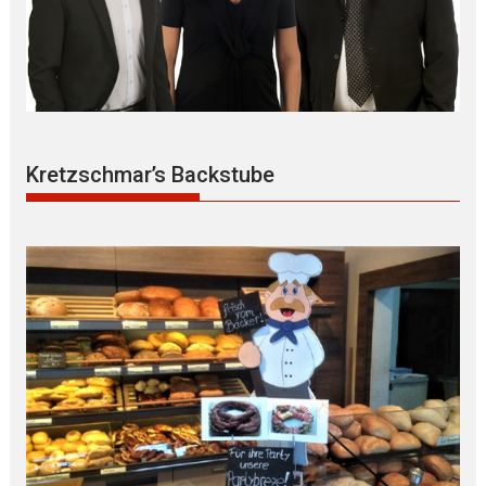
Kretzschmar’s Backstube