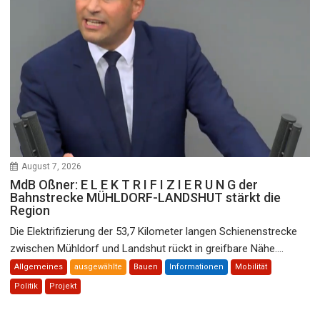
August 7, 2026
MdB Oßner: E L E K T R I F I Z I E R U N G der
Bahnstrecke MÜHLDORF-LANDSHUT stärkt die
Region
Die Elektrifizierung der 53,7 Kilometer langen Schienenstrecke
zwischen Mühldorf und Landshut rückt in greifbare Nähe....
Allgemeines
ausgewählte
Bauen
Informationen
Mobilität
Politik
Projekt