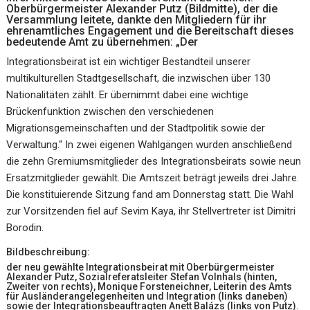
Oberbürgermeister Alexander Putz (Bildmitte), der die
Versammlung leitete, dankte den Mitgliedern für ihr
ehrenamtliches Engagement und die Bereitschaft dieses
bedeutende Amt zu übernehmen: „Der
Integrationsbeirat ist ein wichtiger Bestandteil unserer
multikulturellen Stadtgesellschaft, die inzwischen über 130
Nationalitäten zählt. Er übernimmt dabei eine wichtige
Brückenfunktion zwischen den verschiedenen
Migrationsgemeinschaften und der Stadtpolitik sowie der
Verwaltung.“ In zwei eigenen Wahlgängen wurden anschließend
die zehn Gremiumsmitglieder des Integrationsbeirats sowie neun
Ersatzmitglieder gewählt. Die Amtszeit beträgt jeweils drei Jahre.
Die konstituierende Sitzung fand am Donnerstag statt. Die Wahl
zur Vorsitzenden fiel auf Sevim Kaya, ihr Stellvertreter ist Dimitri
Borodin.
Bildbeschreibung:
der neu gewählte Integrationsbeirat mit Oberbürgermeister
Alexander Putz, Sozialreferatsleiter Stefan Volnhals (hinten,
Zweiter von rechts), Monique Forsteneichner, Leiterin des Amts
für Ausländerangelegenheiten und Integration (links daneben)
sowie der Integrationsbeauftragten Anett Balázs (links von Putz).