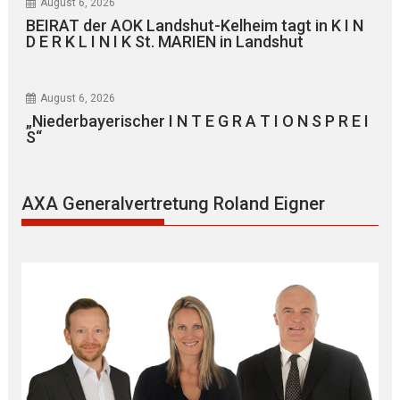
August 6, 2026
BEIRAT der AOK Landshut-Kelheim tagt in K I N
D E R K L I N I K St. MARIEN in Landshut
August 6, 2026
„Niederbayerischer I N T E G R A T I O N S P R E I
S“
AXA Generalvertretung Roland Eigner