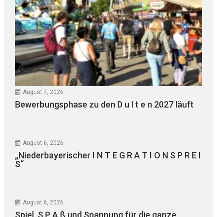
August 7, 2026
Bewerbungsphase zu den D u l t e n 2027 läuft
August 6, 2026
„Niederbayerischer I N T E G R A T I O N S P R E I
S“
August 6, 2026
Spiel, S P A ß und Spannung für die ganze