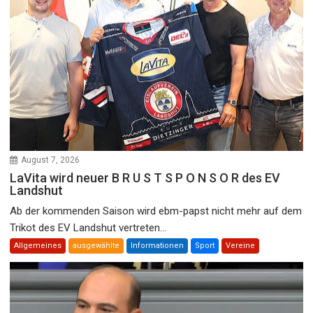
August 7, 2026
LaVita wird neuer B R U S T S P O N S O R des EV
Landshut
Ab der kommenden Saison wird ebm-papst nicht mehr auf dem
Trikot des EV Landshut vertreten...
Allgemeines
ausgewählte
Informationen
Sport
Vereine