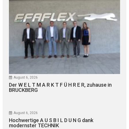
August 6, 2026
Der W E L T M A R K T F Ü H R E R, zuhause in
BRUCKBERG
August 6, 2026
Hochwertige A U S B I L D U N G dank
modernster TECHNIK