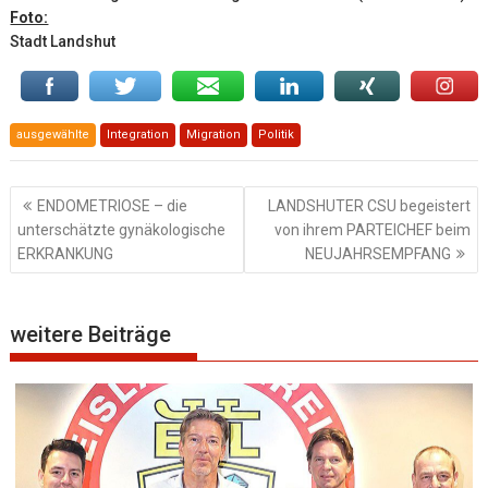
Foto:
Stadt Landshut
ausgewählte
Integration
Migration
Politik
Beitragsnavigation
ENDOMETRIOSE – die
LANDSHUTER CSU begeistert
unterschätzte gynäkologische
von ihrem PARTEICHEF beim
ERKRANKUNG
NEUJAHRSEMPFANG
weitere Beiträge