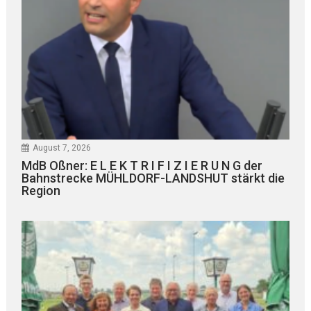
August 7, 2026
MdB Oßner: E L E K T R I F I Z I E R U N G der
Bahnstrecke MÜHLDORF-LANDSHUT stärkt die
Region