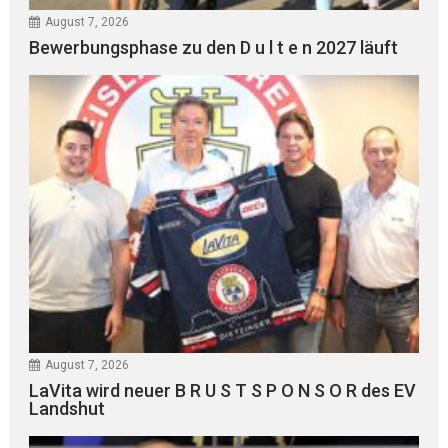
August 7, 2026
Bewerbungsphase zu den D u l t e n 2027 läuft
August 7, 2026
LaVita wird neuer B R U S T S P O N S O R des EV
Landshut