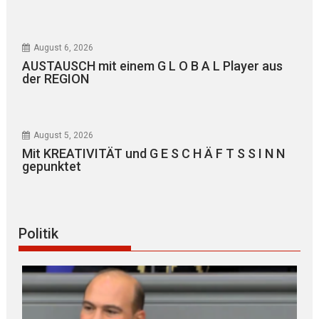
August 6, 2026
AUSTAUSCH mit einem G L O B A L Player aus
der REGION
August 5, 2026
Mit KREATIVITÄT und G E S C H Ä F T S S I N N
gepunktet
Politik