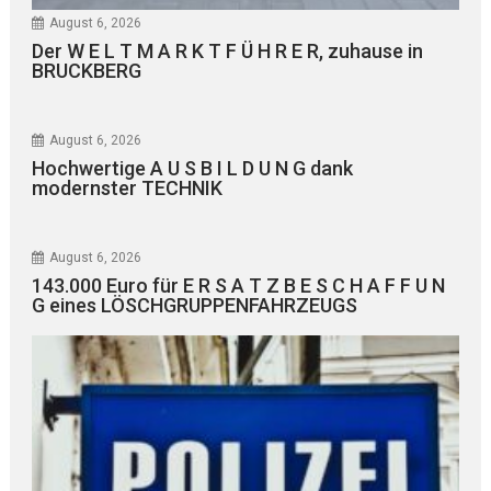
August 6, 2026
Der W E L T M A R K T F Ü H R E R, zuhause in
BRUCKBERG
August 6, 2026
Hochwertige A U S B I L D U N G dank
modernster TECHNIK
August 6, 2026
143.000 Euro für E R S A T Z B E S C H A F F U N
G eines LÖSCHGRUPPENFAHRZEUGS