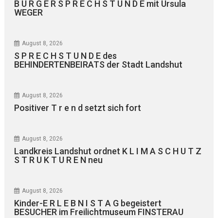
B Ü R G E R S P R E C H S T U N D E mit Ursula
WEGER
August 8, 2026
S P R E C H S T U N D E des
BEHINDERTENBEIRATS der Stadt Landshut
August 8, 2026
Positiver T r e n d setzt sich fort
August 8, 2026
Landkreis Landshut ordnet K L I M A S C H U T Z
S T R U K T U R E N neu
August 8, 2026
Kinder-E R L E B N I S T A G begeistert
BESUCHER im Freilichtmuseum FINSTERAU