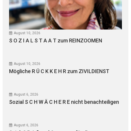
August 10, 2026
S O Z I A L S T A A T zum REINZOOMEN
August 10, 2026
Mögliche R Ü C K K E H R zum ZIVILDIENST
August 6, 2026
Sozial S C H W Ä C H E R E nicht benachteiligen
August 6, 2026