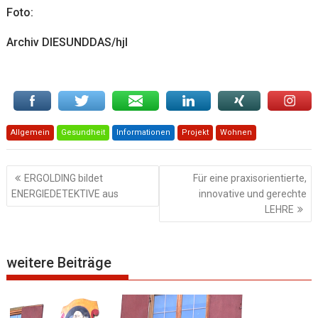
Foto:
Archiv DIESUNDDAS/hjl
Allgemein
Gesundheit
Informationen
Projekt
Wohnen
Beitragsnavigation
ERGOLDING bildet
Für eine praxisorientierte,
ENERGIEDETEKTIVE aus
innovative und gerechte
LEHRE
weitere Beiträge