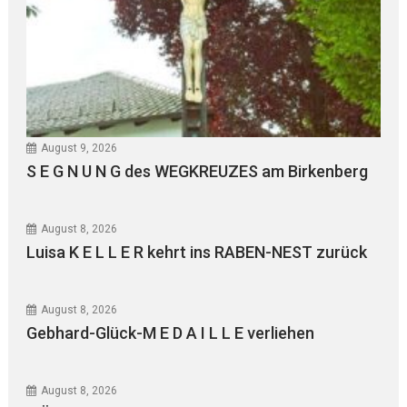
August 9, 2026
S E G N U N G des WEGKREUZES am Birkenberg
August 8, 2026
Luisa K E L L E R kehrt ins RABEN-NEST zurück
August 8, 2026
Gebhard-Glück-M E D A I L L E verliehen
August 8, 2026