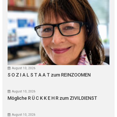
August 10, 2026
S O Z I A L S T A A T zum REINZOOMEN
August 10, 2026
Mögliche R Ü C K K E H R zum ZIVILDIENST
August 10, 2026