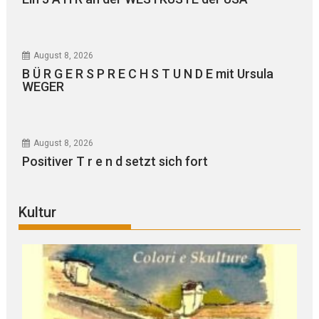
August 8, 2026
B Ü R G E R S P R E C H S T U N D E mit Ursula
WEGER
August 8, 2026
Positiver T r e n d setzt sich fort
Kultur