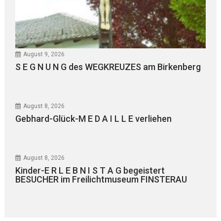
August 9, 2026
S E G N U N G des WEGKREUZES am Birkenberg
August 8, 2026
Gebhard-Glück-M E D A I L L E verliehen
August 8, 2026
Kinder-E R L E B N I S T A G begeistert
BESUCHER im Freilichtmuseum FINSTERAU