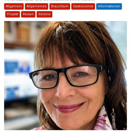
Allgemein
Allgemeines
Brauchtum
Gastronomie
Informationen
Projekt
Reisen
Vereine