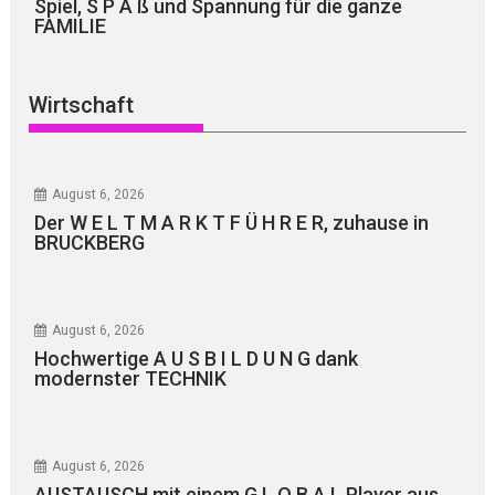
Spiel, S P A ß und Spannung für die ganze
FAMILIE
Wirtschaft
August 6, 2026
Der W E L T M A R K T F Ü H R E R, zuhause in
BRUCKBERG
August 6, 2026
Hochwertige A U S B I L D U N G dank
modernster TECHNIK
August 6, 2026
AUSTAUSCH mit einem G L O B A L Player aus