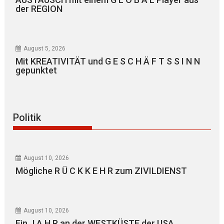
der REGION
August 5, 2026
Mit KREATIVITÄT und G E S C H Ä F T S S I N N
gepunktet
Politik
August 10, 2026
Mögliche R Ü C K K E H R zum ZIVILDIENST
August 10, 2026
Ein J A H R an der WESTKÜSTE der USA