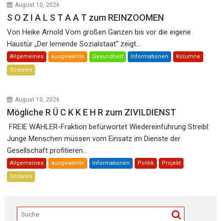
August 10, 2026
S O Z I A L S T A A T zum REINZOOMEN
Von Heike Arnold Vom großen Ganzen bis vor die eigene
Haustür „Der lernende Sozialstaat“ zeigt...
Allgemeines
ausgewählte
Gesundheit
Informationen
Kolumne
Soziales
August 10, 2026
Mögliche R Ü C K K E H R zum ZIVILDIENST
FREIE WÄHLER-Fraktion befürwortet Wiedereinführung Streibl:
Junge Menschen müssen vom Einsatz im Dienste der
Gesellschaft profitieren...
Allgemeines
ausgewählte
Informationen
Politik
Projekt
Soziales