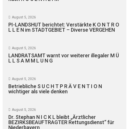
August 5, 2026
PI-LANDSHUT berichtet: Verstärkte K O N T R O
L L E N im STADTGEBIET – Diverse VERGEHEN
August 5, 2026
LANDRATSAMT warnt vor weiterer illegaler M Ü
L L S A M M L U N G
August 5, 2026
Betriebliche S U C H T P R Ä V E N T I O N
wichtiger als viele denken
August 5, 2026
Dr. Stephan N I C K L bleibt „Ärztlicher
BEZIRKSBEAUFTRAGTER Rettungsdienst“ für
Niederbayern