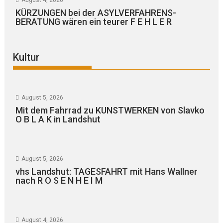
KÜRZUNGEN bei der ASYLVERFAHRENS-
BERATUNG wären ein teurer F E H L E R
Kultur
August 5, 2026
Mit dem Fahrrad zu KUNSTWERKEN von Slavko
O B L A K in Landshut
August 5, 2026
vhs Landshut: TAGESFAHRT mit Hans Wallner
nach R O S E N H E I M
August 4, 2026