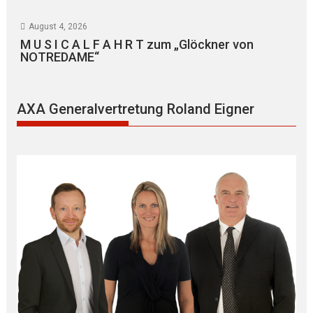
August 4, 2026
M U S I C A L F A H R T zum „Glöckner von
NOTREDAME“
AXA Generalvertretung Roland Eigner