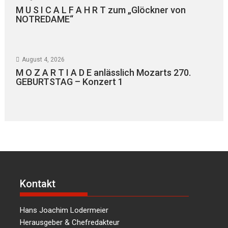
M U S I C A L F A H R T zum „Glöckner von
NOTREDAME“
August 4, 2026
M O Z A R T I A D E anlässlich Mozarts 270.
GEBURTSTAG – Konzert 1
Kontakt
Hans Joachim Lodermeier
Herausgeber & Chefredakteur