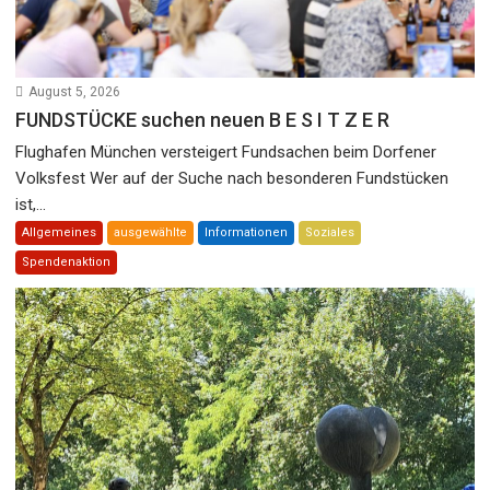
August 5, 2026
FUNDSTÜCKE suchen neuen B E S I T Z E R
Flughafen München versteigert Fundsachen beim Dorfener
Volksfest Wer auf der Suche nach besonderen Fundstücken
ist,...
Allgemeines
ausgewählte
Informationen
Soziales
Spendenaktion