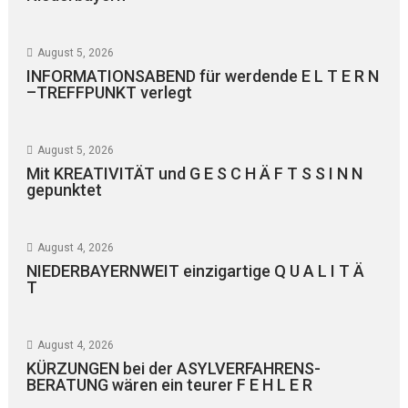
August 5, 2026
INFORMATIONSABEND für werdende E L T E R N
–TREFFPUNKT verlegt
August 5, 2026
Mit KREATIVITÄT und G E S C H Ä F T S S I N N
gepunktet
August 4, 2026
NIEDERBAYERNWEIT einzigartige Q U A L I T Ä
T
August 4, 2026
KÜRZUNGEN bei der ASYLVERFAHRENS-
BERATUNG wären ein teurer F E H L E R