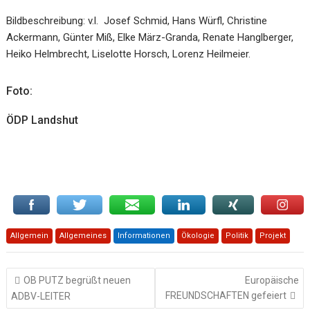
Bildbeschreibung: v.l. Josef Schmid, Hans Würfl, Christine
Ackermann, Günter Miß, Elke März-Granda, Renate Hanglberger,
Heiko Helmbrecht, Liselotte Horsch, Lorenz Heilmeier.
Foto:
ÖDP Landshut
Allgemein
Allgemeines
Informationen
Ökologie
Politik
Projekt
Beitragsnavigation
OB PUTZ begrüßt neuen
Europäische
FREUNDSCHAFTEN gefeiert
ADBV-LEITER