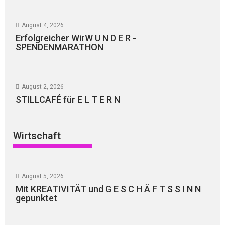
August 4, 2026
Erfolgreicher WirW U N D E R -
SPENDENMARATHON
August 2, 2026
STILLCAFÉ für E L T E R N
Wirtschaft
August 5, 2026
Mit KREATIVITÄT und G E S C H Ä F T S S I N N
gepunktet