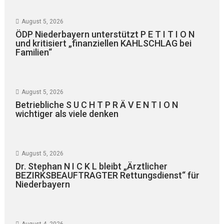
August 5, 2026
ÖDP Niederbayern unterstützt P E T I T I O N
und kritisiert „finanziellen KAHLSCHLAG bei
Familien“
August 5, 2026
Betriebliche S U C H T P R Ä V E N T I O N
wichtiger als viele denken
August 5, 2026
Dr. Stephan N I C K L bleibt „Ärztlicher
BEZIRKSBEAUFTRAGTER Rettungsdienst“ für
Niederbayern
August 4, 2026