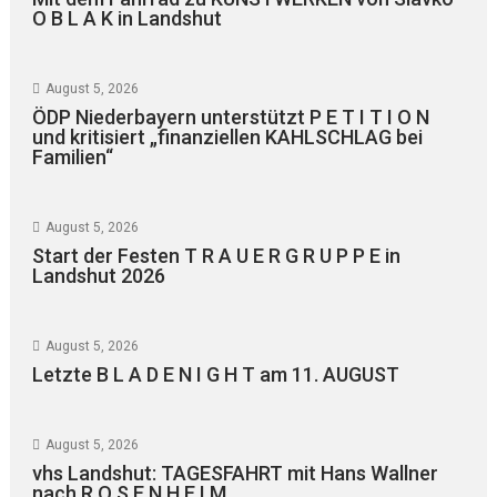
O B L A K in Landshut
August 5, 2026
ÖDP Niederbayern unterstützt P E T I T I O N
und kritisiert „finanziellen KAHLSCHLAG bei
Familien“
August 5, 2026
Start der Festen T R A U E R G R U P P E in
Landshut 2026
August 5, 2026
Letzte B L A D E N I G H T am 11. AUGUST
August 5, 2026
vhs Landshut: TAGESFAHRT mit Hans Wallner
nach R O S E N H E I M