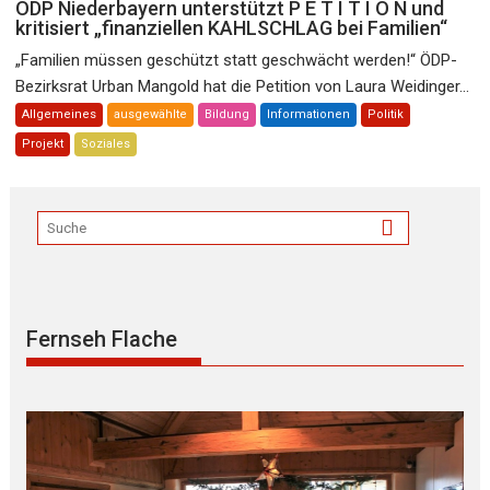
ÖDP Niederbayern unterstützt P E T I T I O N und
kritisiert „finanziellen KAHLSCHLAG bei Familien“
„Familien müssen geschützt statt geschwächt werden!“ ÖDP-
Bezirksrat Urban Mangold hat die Petition von Laura Weidinger...
Allgemeines
ausgewählte
Bildung
Informationen
Politik
Projekt
Soziales
Fernseh Flache