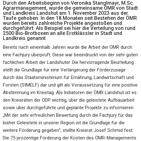
Durch den Arbeitsbeginn von Veronika Stanglmayr, M.Sc.
Agrarmanagement, wurde die gemeinsame ÖMR von Stadt
und Landkreis Landshut am 1. November 2023 aus der
Taufe gehoben. In den 18 Monaten seit Bestehen der ÖMR
wurden bereits zahlreiche Projekte angestoßen und
durchgeführt. Als Beispiel sei hier die Verteilung von rund
2500 Bio-Brotboxen an alle Erstklässler in Stadt und
Landkreis genannt
Bereits nach eineinhalb Jahren wurde die Arbeit der ÖMR durch
eine Fachjury überprüft. Diese war beeindruckt von der sehr guten
fachlichen Arbeit der Landshuter. Die hervorragende Beurteilung
stellt die Grundlage für eine Verlängerung der Förderzusage
durch das Staatsministerium für Ernährung, Landwirtschaft und
Forsten (StMELF) dar und gilt als Voraussetzung für eine positive
Abstimmung im Kreistag. Als Initiatoren der ÖMR Landshut ist es
den Kreisräten der ÖDP wichtig, über die geleistete Aufbauarbeit
sowie über durchgeführte und geplante Projekte zu informieren.
„Mit der sehr erfreulichen Bewertung durch die Fachjury für das
bisher Geleistete in unserer Region ist die Grundlage für die
weitere Förderung gegeben“, stellte Kreisrat Josef Schmid fest.
Die 75 prozentige Förderung der Kosten des ÖMR-Managements