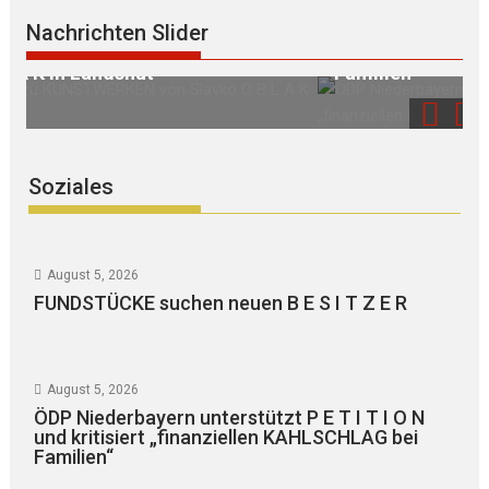
ÖDP Niederbayern unterstützt P E T I T I O N
Nachrichten Slider
und kritisiert „finanziellen KAHLSCHLAG bei
Familien“
Soziales
August 5, 2026
FUNDSTÜCKE suchen neuen B E S I T Z E R
August 5, 2026
ÖDP Niederbayern unterstützt P E T I T I O N
und kritisiert „finanziellen KAHLSCHLAG bei
Familien“