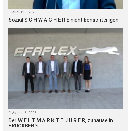
August 6, 2026
Sozial S C H W Ä C H E R E nicht benachteiligen
August 6, 2026
Der W E L T M A R K T F Ü H R E R, zuhause in
BRUCKBERG