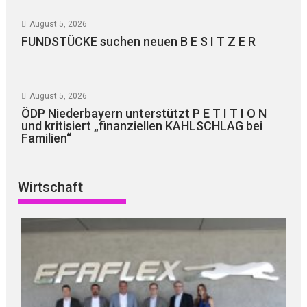
August 5, 2026
FUNDSTÜCKE suchen neuen B E S I T Z E R
August 5, 2026
ÖDP Niederbayern unterstützt P E T I T I O N
und kritisiert „finanziellen KAHLSCHLAG bei
Familien“
Wirtschaft