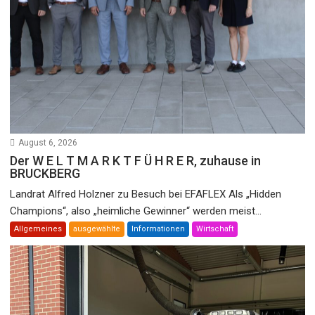
August 6, 2026
Der W E L T M A R K T F Ü H R E R, zuhause in
BRUCKBERG
Landrat Alfred Holzner zu Besuch bei EFAFLEX Als „Hidden
Champions“, also „heimliche Gewinner“ werden meist...
Allgemeines
ausgewählte
Informationen
Wirtschaft