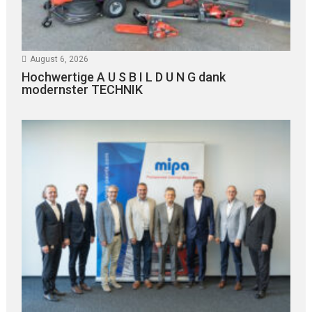
August 6, 2026
Hochwertige A U S B I L D U N G dank
modernster TECHNIK