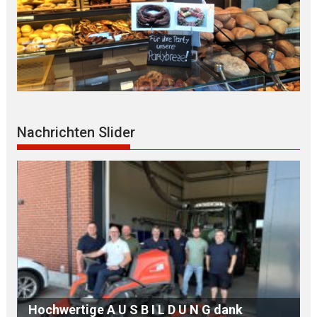
Nachrichten Slider
N G dank
143.000 Euro für E R S A T Z B E S C