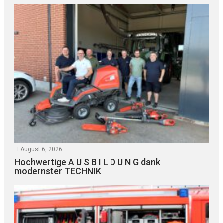
August 6, 2026
Hochwertige A U S B I L D U N G dank
modernster TECHNIK