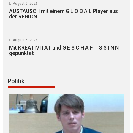
August 6, 2026
AUSTAUSCH mit einem G L O B A L Player aus
der REGION
August 5, 2026
Mit KREATIVITÄT und G E S C H Ä F T S S I N N
gepunktet
Politik