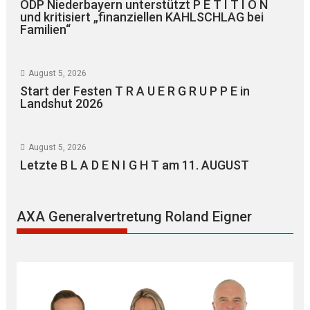
ÖDP Niederbayern unterstützt P E T I T I O N
und kritisiert „finanziellen KAHLSCHLAG bei
Familien“
August 5, 2026
Start der Festen T R A U E R G R U P P E in
Landshut 2026
August 5, 2026
Letzte B L A D E N I G H T am 11. AUGUST
AXA Generalvertretung Roland Eigner