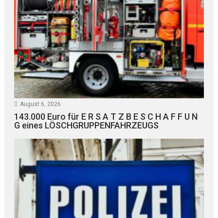
August 6, 2026
143.000 Euro für E R S A T Z B E S C H A F F U N
G eines LÖSCHGRUPPENFAHRZEUGS