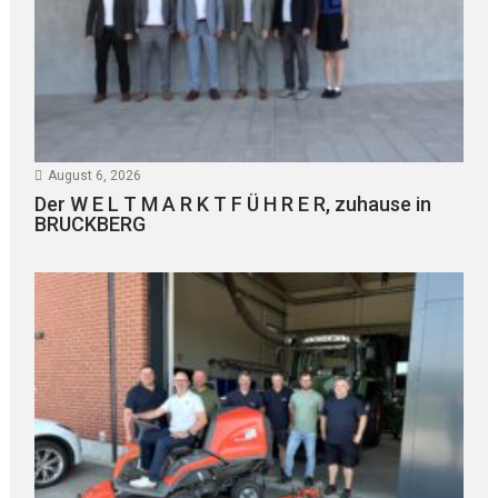
August 6, 2026
Der W E L T M A R K T F Ü H R E R, zuhause in
BRUCKBERG