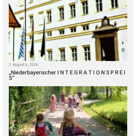
August 6, 2026
„Niederbayerischer I N T E G R A T I O N S P R E I
S“