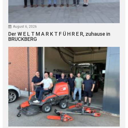
August 6, 2026
Der W E L T M A R K T F Ü H R E R, zuhause in
BRUCKBERG