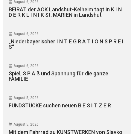
August 6, 2026
BEIRAT der AOK Landshut-Kelheim tagt in K I N
D E R K L I N I K St. MARIEN in Landshut
August 6, 2026
„Niederbayerischer I N T E G R A T I O N S P R E I
S“
August 6, 2026
Spiel, S P A ß und Spannung für die ganze
FAMILIE
August 5, 2026
FUNDSTÜCKE suchen neuen B E S I T Z E R
August 5, 2026
Mit dem Fahrrad zu KUNSTWERKEN von Slavko