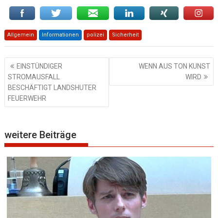
Allgemein
Informationen
polizei
Sicherheit
Beitragsnavigation
EINSTÜNDIGER
WENN AUS TON KUNST
STROMAUSFALL
WIRD
BESCHÄFTIGT LANDSHUTER
FEUERWEHR
weitere Beiträge