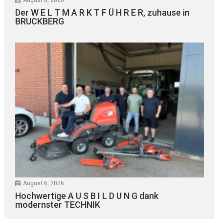
Der W E L T M A R K T F Ü H R E R, zuhause in
BRUCKBERG
August 6, 2026
Hochwertige A U S B I L D U N G dank
modernster TECHNIK