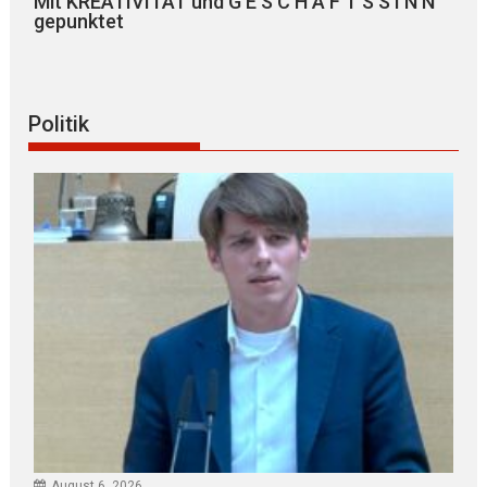
Mit KREATIVITÄT und G E S C H Ä F T S S I N N
gepunktet
Politik
August 6, 2026