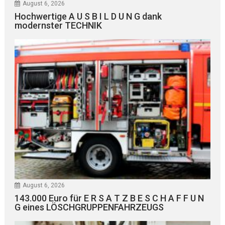
August 6, 2026
Hochwertige A U S B I L D U N G dank
modernster TECHNIK
August 6, 2026
143.000 Euro für E R S A T Z B E S C H A F F U N
G eines LÖSCHGRUPPENFAHRZEUGS