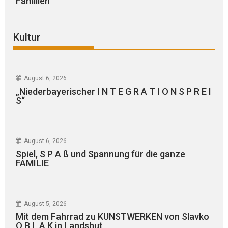
Familien“
Kultur
August 6, 2026
„Niederbayerischer I N T E G R A T I O N S P R E I
S“
August 6, 2026
Spiel, S P A ß und Spannung für die ganze
FAMILIE
August 5, 2026
Mit dem Fahrrad zu KUNSTWERKEN von Slavko
O B L A K in Landshut