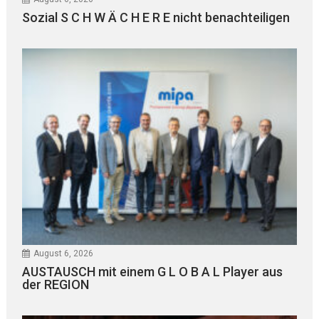
Sozial S C H W Ä C H E R E nicht benachteiligen
August 6, 2026
AUSTAUSCH mit einem G L O B A L Player aus
der REGION