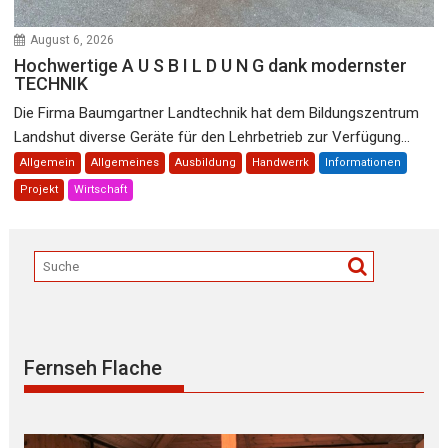
August 6, 2026
Hochwertige A U S B I L D U N G dank modernster
TECHNIK
Die Firma Baumgartner Landtechnik hat dem Bildungszentrum
Landshut diverse Geräte für den Lehrbetrieb zur Verfügung...
Allgemein
Allgemeines
Ausbildung
Handwerrk
Informationen
Projekt
Wirtschaft
Fernseh Flache