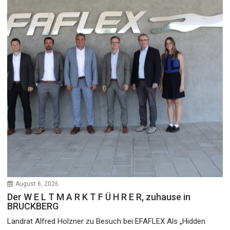
August 6, 2026
Der W E L T M A R K T F Ü H R E R, zuhause in
BRUCKBERG
Landrat Alfred Holzner zu Besuch bei EFAFLEX Als „Hidden