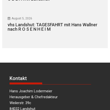
August 5, 2026
vhs Landshut: TAGESFAHRT mit Hans Wallner
nach R O S E N H E I M
Kontakt
Hans Joachim Lodermeier
Herausgeber & Chefredakteur
Weilerstr. 39c
84032 Landshut