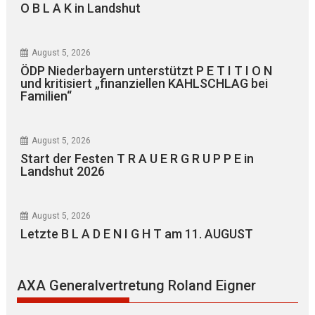
O B L A K in Landshut
August 5, 2026
ÖDP Niederbayern unterstützt P E T I T I O N
und kritisiert „finanziellen KAHLSCHLAG bei
Familien“
August 5, 2026
Start der Festen T R A U E R G R U P P E in
Landshut 2026
August 5, 2026
Letzte B L A D E N I G H T am 11. AUGUST
AXA Generalvertretung Roland Eigner