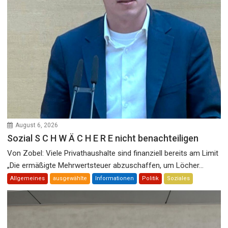
August 6, 2026
Sozial S C H W Ä C H E R E nicht benachteiligen
Von Zobel: Viele Privathaushalte sind finanziell bereits am Limit
„Die ermäßigte Mehrwertsteuer abzuschaffen, um Löcher...
Allgemeines
ausgewählte
Informationen
Politik
Soziales