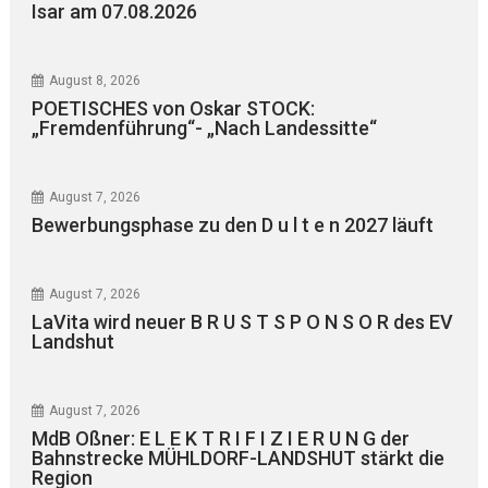
Isar am 07.08.2026
August 8, 2026
POETISCHES von Oskar STOCK:
„Fremdenführung“- „Nach Landessitte“
August 7, 2026
Bewerbungsphase zu den D u l t e n 2027 läuft
August 7, 2026
LaVita wird neuer B R U S T S P O N S O R des EV
Landshut
August 7, 2026
MdB Oßner: E L E K T R I F I Z I E R U N G der
Bahnstrecke MÜHLDORF-LANDSHUT stärkt die
Region