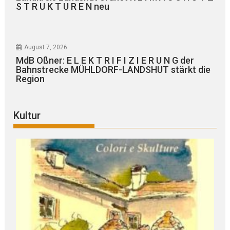
S T R U K T U R E N neu
August 7, 2026
MdB Oßner: E L E K T R I F I Z I E R U N G der
Bahnstrecke MÜHLDORF-LANDSHUT stärkt die
Region
Kultur