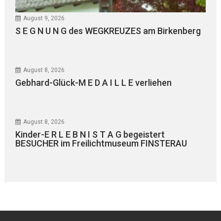
August 9, 2026
S E G N U N G des WEGKREUZES am Birkenberg
August 8, 2026
Gebhard-Glück-M E D A I L L E verliehen
August 8, 2026
Kinder-E R L E B N I S T A G begeistert
BESUCHER im Freilichtmuseum FINSTERAU