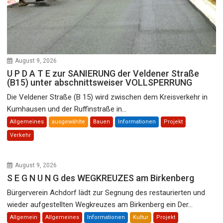
August 9, 2026
U P D A T E zur SANIERUNG der Veldener Straße
(B15) unter abschnittsweiser VOLLSPERRUNG
Die Veldener Straße (B 15) wird zwischen dem Kreisverkehr in
Kumhausen und der Ruffinstraße in...
Allgemeines
ausgewählte
Bauen
Informationen
Projekt
Verkehr
August 9, 2026
S E G N U N G des WEGKREUZES am Birkenberg
Bürgerverein Achdorf lädt zur Segnung des restaurierten und
wieder aufgestellten Wegkreuzes am Birkenberg ein Der...
Allgemein
Allgemeines
Informationen
Kultur
Projekt