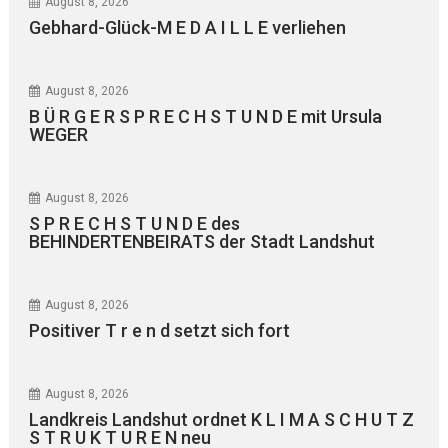
August 8, 2026
Gebhard-Glück-M E D A I L L E verliehen
August 8, 2026
B Ü R G E R S P R E C H S T U N D E mit Ursula
WEGER
August 8, 2026
S P R E C H S T U N D E des
BEHINDERTENBEIRATS der Stadt Landshut
August 8, 2026
Positiver T r e n d setzt sich fort
August 8, 2026
Landkreis Landshut ordnet K L I M A S C H U T Z
S T R U K T U R E N neu