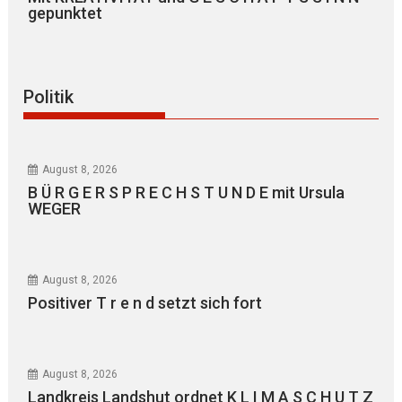
gepunktet
Politik
August 8, 2026
B Ü R G E R S P R E C H S T U N D E mit Ursula
WEGER
August 8, 2026
Positiver T r e n d setzt sich fort
August 8, 2026
Landkreis Landshut ordnet K L I M A S C H U T Z