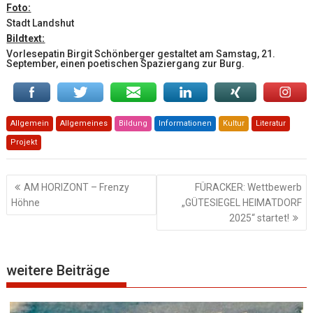
Foto:
Stadt Landshut
Bildtext:
Vorlesepatin Birgit Schönberger gestaltet am Samstag, 21.
September, einen poetischen Spaziergang zur Burg.
Allgemein
Allgemeines
Bildung
Informationen
Kultur
Literatur
Projekt
Beitragsnavigation
AM HORIZONT – Frenzy
FÜRACKER: Wettbewerb
Höhne
„GÜTESIEGEL HEIMATDORF
2025“ startet!
weitere Beiträge