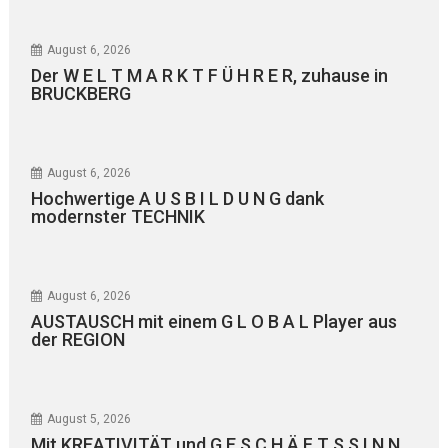
August 6, 2026
Der W E L T M A R K T F Ü H R E R, zuhause in
BRUCKBERG
August 6, 2026
Hochwertige A U S B I L D U N G dank
modernster TECHNIK
August 6, 2026
AUSTAUSCH mit einem G L O B A L Player aus
der REGION
August 5, 2026
Mit KREATIVITÄT und G E S C H Ä F T S S I N N