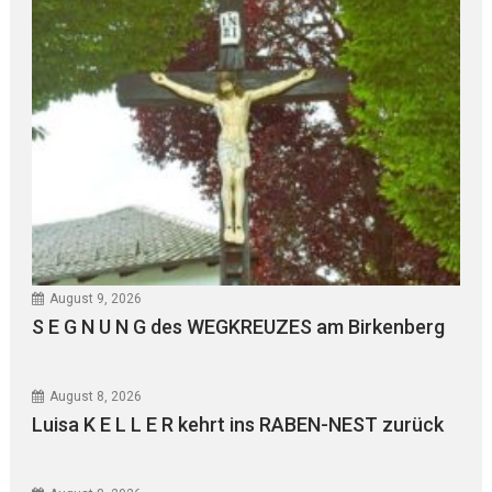
August 9, 2026
S E G N U N G des WEGKREUZES am Birkenberg
August 8, 2026
Luisa K E L L E R kehrt ins RABEN-NEST zurück