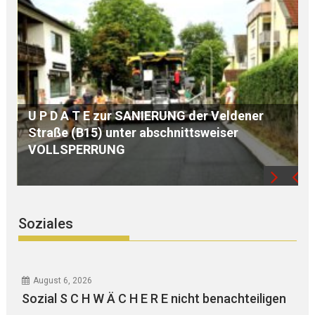
eldener
ser
S E G N U N G des WEGKREUZES am
Birkenberg
Soziales
August 6, 2026
Sozial S C H W Ä C H E R E nicht benachteiligen