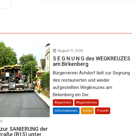
August 9, 2026
S E G N U N G des WEGKREUZES
am Birkenberg
Bürgerverein Achdorf lädt zur Segnung
des restaurierten und wieder
aufgestellten Wegkreuzes am
Birkenberg ein Der...
Allgemein
Allgemeines
Informationen
Kultur
Projekt
26
E zur SANIERUNG der
traße (B15) unter