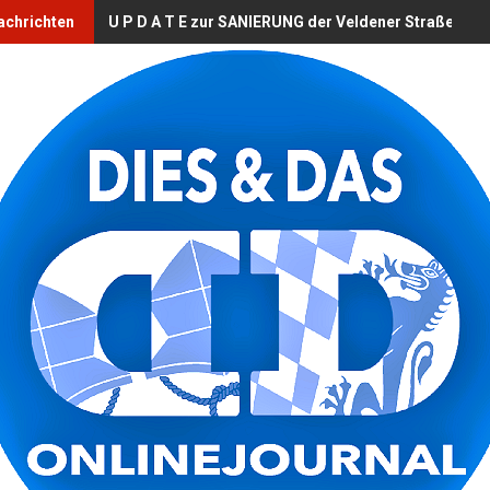
achrichten
U P D A T E zur SANIERUNG der Veldener Straße (B