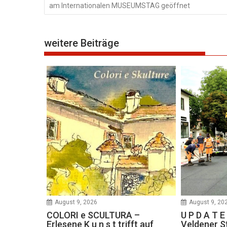
am Internationalen MUSEUMSTAG geöffnet
weitere Beiträge
August 9, 2026
August 9, 20
COLORI e SCULTURA –
U P D A T 
Erlesene K u n s t trifft auf
Veldener S