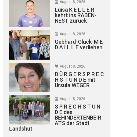
August 8, 2026
Luisa K E L L E R
kehrt ins RABEN-
NEST zurück
August 8, 2026
Gebhard-Glück-M E
D A I L L E verliehen
August 8, 2026
B Ü R G E R S P R E C
H S T U N D E mit
Ursula WEGER
August 8, 2026
S P R E C H S T U N
D E des
BEHINDERTENBEIR
ATS der Stadt
Landshut