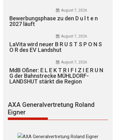
August 7, 2026
Bewerbungsphase zu den D u l t e n
2027 läuft
August 7, 2026
LaVita wird neuer B R U S T S P O N S
O R des EV Landshut
August 7, 2026
MdB Oßner: E L E K T R I F I Z I E R U N
G der Bahnstrecke MÜHLDORF-
LANDSHUT stärkt die Region
AXA Generalvertretung Roland
Eigner