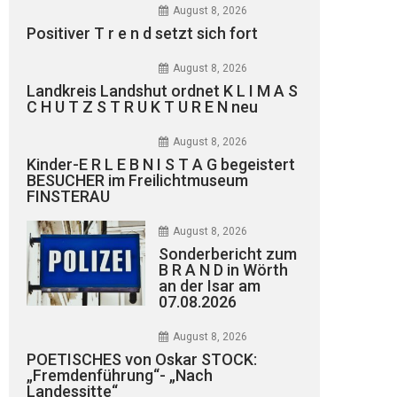
August 8, 2026
Positiver T r e n d setzt sich fort
August 8, 2026
Landkreis Landshut ordnet K L I M A S
C H U T Z S T R U K T U R E N neu
August 8, 2026
Kinder-E R L E B N I S T A G begeistert
BESUCHER im Freilichtmuseum
FINSTERAU
August 8, 2026
Sonderbericht zum
B R A N D in Wörth
an der Isar am
07.08.2026
August 8, 2026
POETISCHES von Oskar STOCK:
„Fremdenführung“- „Nach
Landessitte“