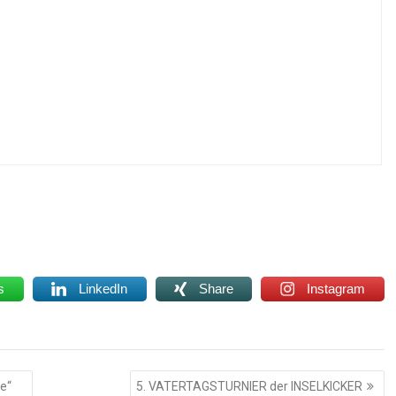
s
LinkedIn
Share
Instagram
e“
5. VATERTAGSTURNIER der INSELKICKER