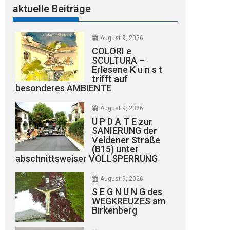
aktuelle Beiträge
August 9, 2026
COLORI e
SCULTURA –
Erlesene K u n s t
trifft auf
besonderes AMBIENTE
August 9, 2026
U P D A T E zur
SANIERUNG der
Veldener Straße
(B15) unter
abschnittsweiser VOLLSPERRUNG
August 9, 2026
S E G N U N G des
WEGKREUZES am
Birkenberg