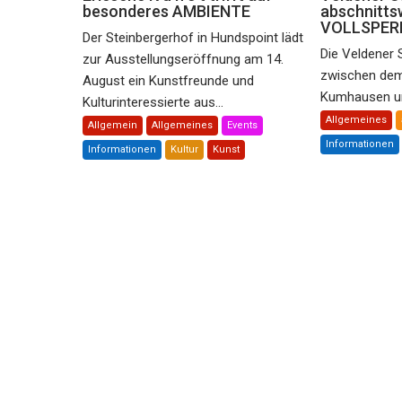
besonderes AMBIENTE
abschnitts
VOLLSPER
Der Steinbergerhof in Hundspoint lädt
Die Veldener 
zur Ausstellungseröffnung am 14.
zwischen dem 
August ein Kunstfreunde und
Kumhausen und
Kulturinteressierte aus...
Allgemeines
Allgemein
Allgemeines
Events
Informationen
Informationen
Kultur
Kunst
Landkreis Landshut
A S C H U T Z S T R
neu