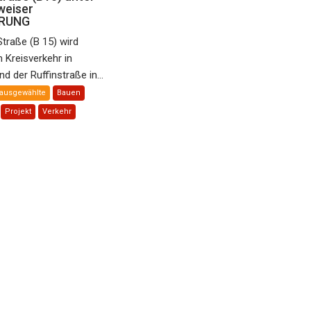
weiser
RUNG
Straße (B 15) wird
Kreisverkehr in
 der Ruffinstraße in...
ausgewählte
Bauen
Projekt
Verkehr
 ordnet K L I M
 U K T U R E N