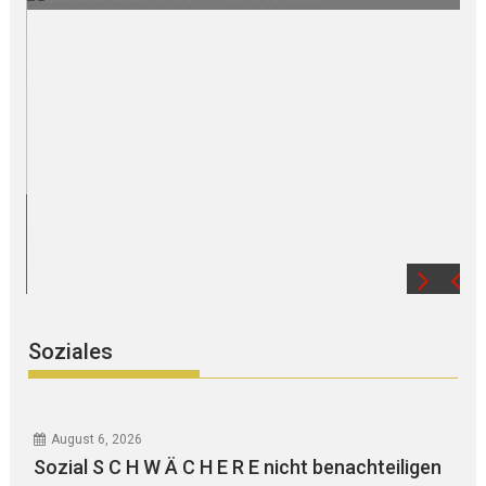
Soziales
August 6, 2026
Sozial S C H W Ä C H E R E nicht benachteiligen