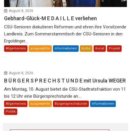
August 8, 2026
Gebhard-Glück-M E D A I L L E verliehen
CSU-Senioren diskutieren Reformen und ehren ihre Vorsitzende
Landkreis. Zum Sommerstammtisch der CSU-Senioren in den
Ergoldinger...
Allgemeines
ausgewählte
Informationen
Kultur
Kunst
Projekt
August 8, 2026
B Ü R G E R S P R E C H S T U N D E mit Ursula WEGER
Am Montag, 10. August bietet die CSU-Stadtratsfraktion von 11
bis 12 Uhr eine Bürgersprechstunde an....
Allgemeines
ausgewählte
Bürgersprechstunde
Informationen
Politik