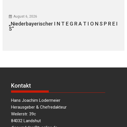
August 6, 2026
„Niederbayerischer I N T E G R A T I O N S P R E I
S“
Kontakt
Hans Joachim Lodermeier
Herausgeber & Chefredakteur
Weilerstr. 39c
84032 Landshut