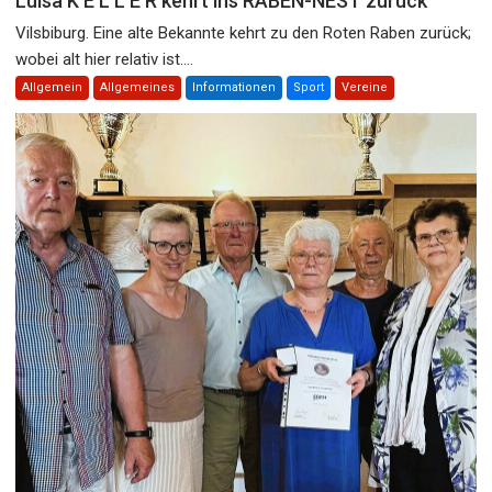
Luisa K E L L E R kehrt ins RABEN-NEST zurück
Vilsbiburg. Eine alte Bekannte kehrt zu den Roten Raben zurück;
wobei alt hier relativ ist....
Allgemein
Allgemeines
Informationen
Sport
Vereine