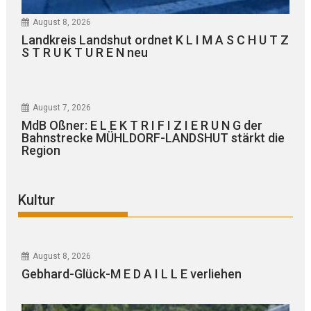
August 8, 2026
Landkreis Landshut ordnet K L I M A S C H U T Z
S T R U K T U R E N neu
August 7, 2026
MdB Oßner: E L E K T R I F I Z I E R U N G der
Bahnstrecke MÜHLDORF-LANDSHUT stärkt die
Region
Kultur
August 8, 2026
Gebhard-Glück-M E D A I L L E verliehen