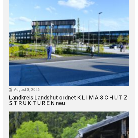
August 8, 2026
Landkreis Landshut ordnet K L I M A S C H U T Z
S T R U K T U R E N neu