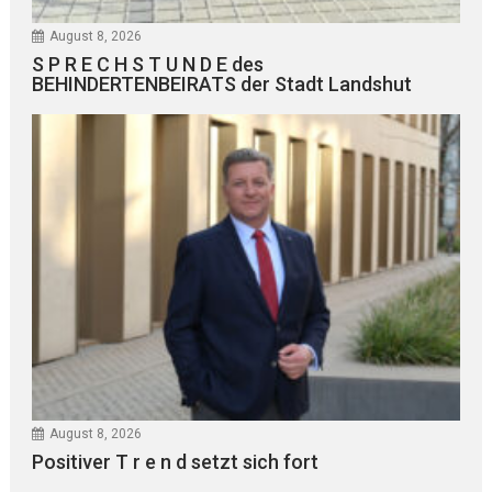
August 8, 2026
S P R E C H S T U N D E des
BEHINDERTENBEIRATS der Stadt Landshut
August 8, 2026
Positiver T r e n d setzt sich fort