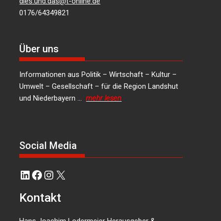
dies.und.das@t-online.de
0176/64349821
Über uns
Informationen aus Politik – Wirtschaft – Kultur –
Umwelt – Gesellschaft – für die Region Landshut
und Niederbayern …
mehr lesen
Social Media
LinkedIn
Facebook
Instagram
X
Kontakt
Hans Joachim Lodermeier Herausgeber &