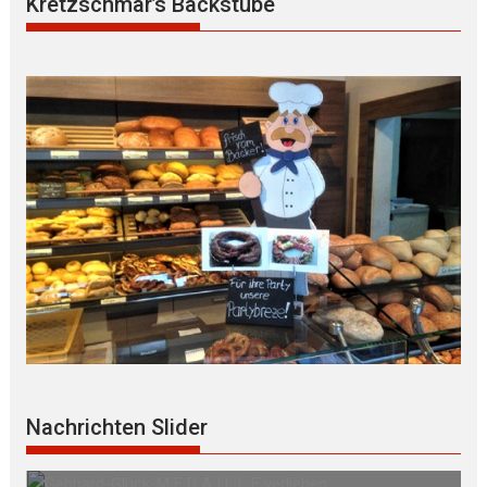
Kretzschmar’s Backstube
B Ü R G E R S P R E C H S T U N D E mit Ursula
Nachrichten Slider
WEGER