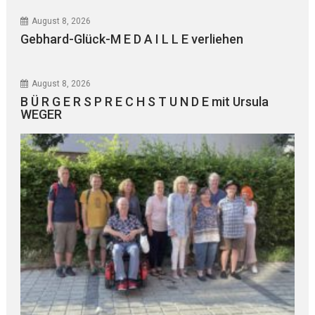
August 8, 2026
Gebhard-Glück-M E D A I L L E verliehen
August 8, 2026
B Ü R G E R S P R E C H S T U N D E mit Ursula
WEGER