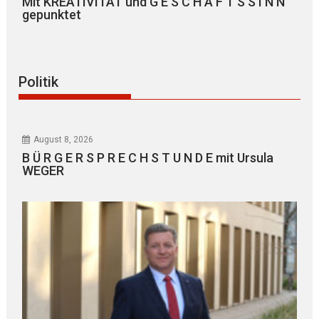
Mit KREATIVITÄT und G E S C H Ä F T S S I N N
gepunktet
Politik
August 8, 2026
B Ü R G E R S P R E C H S T U N D E mit Ursula
WEGER