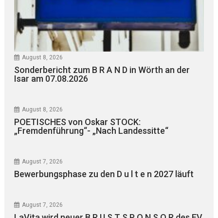
August 8, 2026
Sonderbericht zum B R A N D in Wörth an der
Isar am 07.08.2026
August 8, 2026
POETISCHES von Oskar STOCK:
„Fremdenführung“- „Nach Landessitte“
August 7, 2026
Bewerbungsphase zu den D u l t e n 2027 läuft
August 7, 2026
LaVita wird neuer B R U S T S P O N S O R des EV