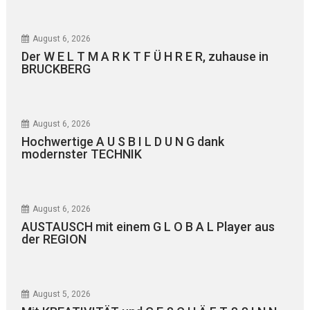
August 6, 2026
Der W E L T M A R K T F Ü H R E R, zuhause in
BRUCKBERG
August 6, 2026
Hochwertige A U S B I L D U N G dank
modernster TECHNIK
August 6, 2026
AUSTAUSCH mit einem G L O B A L Player aus
der REGION
August 5, 2026