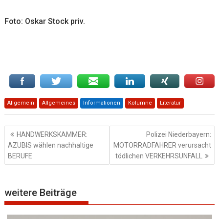
Foto: Oskar Stock priv.
Allgemein
Allgemeines
Informationen
Kolumne
Literatur
Beitragsnavigation
HANDWERKSKAMMER:
Polizei Niederbayern:
AZUBIS wählen nachhaltige
MOTORRADFAHRER verursacht
BERUFE
tödlichen VERKEHRSUNFALL
weitere Beiträge