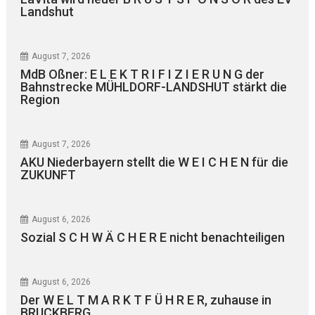
Landshut
August 7, 2026
MdB Oßner: E L E K T R I F I Z I E R U N G der
Bahnstrecke MÜHLDORF-LANDSHUT stärkt die
Region
August 7, 2026
AKU Niederbayern stellt die W E I C H E N für die
ZUKUNFT
August 6, 2026
Sozial S C H W Ä C H E R E nicht benachteiligen
August 6, 2026
Der W E L T M A R K T F Ü H R E R, zuhause in
BRUCKBERG