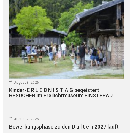
August 8, 2026
Kinder-E R L E B N I S T A G begeistert
BESUCHER im Freilichtmuseum FINSTERAU
August 7, 2026
Bewerbungsphase zu den D u l t e n 2027 läuft