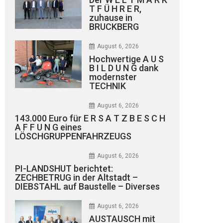
T F Ü H R E R,
zuhause in
BRUCKBERG
August 6, 2026
Hochwertige A U S
B I L D U N G dank
modernster
TECHNIK
August 6, 2026
143.000 Euro für E R S A T Z B E S C H
A F F U N G eines
LÖSCHGRUPPENFAHRZEUGS
August 6, 2026
PI-LANDSHUT berichtet:
ZECHBETRUG in der Altstadt –
DIEBSTAHL auf Baustelle – Diverses
August 6, 2026
AUSTAUSCH mit