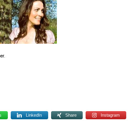
er.
s
LinkedIn
Share
Instagram