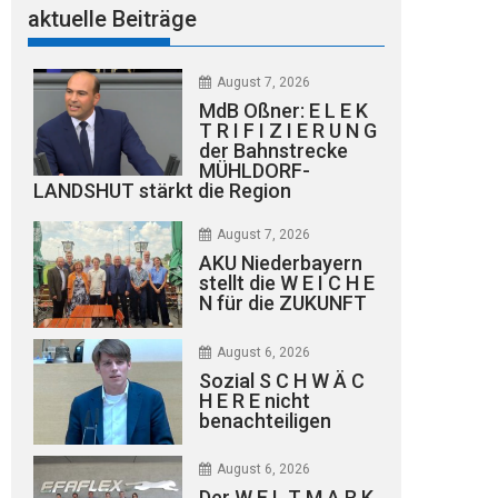
aktuelle Beiträge
August 7, 2026
MdB Oßner: E L E K
T R I F I Z I E R U N G
der Bahnstrecke
MÜHLDORF-
LANDSHUT stärkt die Region
August 7, 2026
AKU Niederbayern
stellt die W E I C H E
N für die ZUKUNFT
August 6, 2026
Sozial S C H W Ä C
H E R E nicht
benachteiligen
August 6, 2026
Der W E L T M A R K