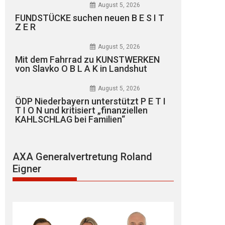
August 5, 2026
FUNDSTÜCKE suchen neuen B E S I T
Z E R
August 5, 2026
Mit dem Fahrrad zu KUNSTWERKEN
von Slavko O B L A K in Landshut
August 5, 2026
ÖDP Niederbayern unterstützt P E T I
T I O N und kritisiert „finanziellen
KAHLSCHLAG bei Familien“
AXA Generalvertretung Roland
Eigner