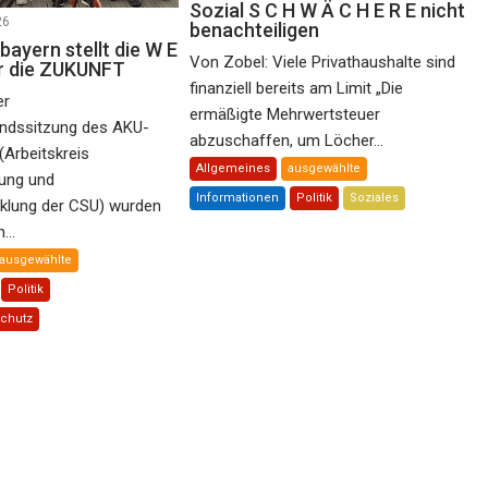
Sozial S C H W Ä C H E R E nicht
26
benachteiligen
ayern stellt die W E
Von Zobel: Viele Privathaushalte sind
ür die ZUKUNFT
finanziell bereits am Limit „Die
er
ermäßigte Mehrwertsteuer
andssitzung des AKU-
abzuschaffen, um Löcher...
(Arbeitskreis
Allgemeines
ausgewählte
ung und
Informationen
Politik
Soziales
klung der CSU) wurden
...
ausgewählte
Politik
schutz