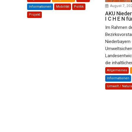
August 7, 20
Informationen
Mobilität
Politik
AKU Niederb
Projekt
I C H E N f
Im Rahmen d
Bezirksvorst
Niederbayern 
Umweltsicher
Landesentwic
die inhaltlichen
Allgemeines
Informationen
Umwelt / Natur