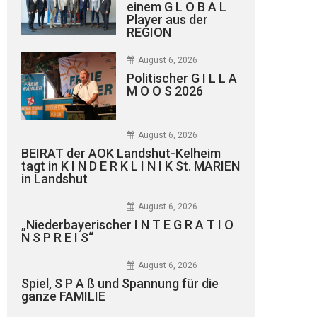
einem G L O B A L
Player aus der
REGION
August 6, 2026
Politischer G I L L A
M O O S 2026
August 6, 2026
BEIRAT der AOK Landshut-Kelheim
tagt in K I N D E R K L I N I K St. MARIEN
in Landshut
August 6, 2026
„Niederbayerischer I N T E G R A T I O
N S P R E I S“
August 6, 2026
Spiel, S P A ß und Spannung für die
ganze FAMILIE