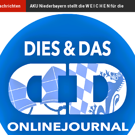
chrichten
AKU Niederbayern stellt die W E I C H E N für die ZUK