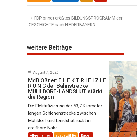
Beitragsnavigation
FDP bringt größtes BILDUNGSPROGRAMM der
GESCHICHTE nach NIEDERBAYERN
weitere Beiträge
August 7, 2026
MdB Oßner: E L E K T R I F I Z I E
R U N G der Bahnstrecke
MÜHLDORF-LANDSHUT stärkt
die Region
Die Elektrifizierung der 53,7 Kilometer
langen Schienenstrecke zwischen
Mühldorf und Landshut rückt in
greifbare Nähe....
Allgemeines
ausgewählte
Bauen