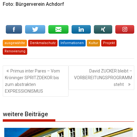
Foto: Bürgerverein Achdorf
ausgewählte
Denkmalschutz
Informationen
Kultur
Projekt
Renovierung
Beitragsnavigation
Primus inter Pares – Vom
David ZUCKER bleibt –
Kröninger SPRITZDEKOR bis
VORBEREITUNGSPROGRAMM
zum abstrakten
steht
EXPRESSIONISMUS
weitere Beiträge