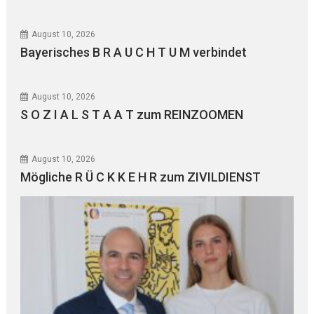
August 10, 2026
Bayerisches B R A U C H T U M verbindet
August 10, 2026
S O Z I A L S T A A T zum REINZOOMEN
August 10, 2026
Mögliche R Ü C K K E H R zum ZIVILDIENST