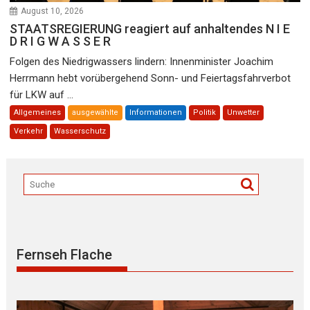
August 10, 2026
STAATSREGIERUNG reagiert auf anhaltendes N I E
D R I G W A S S E R
Folgen des Niedrigwassers lindern: Innenminister Joachim
Herrmann hebt vorübergehend Sonn- und Feiertagsfahrverbot
für LKW auf ...
Allgemeines
ausgewählte
Informationen
Politik
Unwetter
Verkehr
Wasserschutz
Fernseh Flache