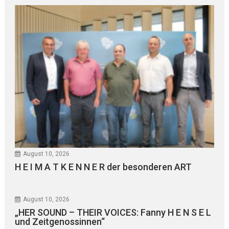
August 10, 2026
H E I M A T K E N N E R der besonderen ART
August 10, 2026
„HER SOUND – THEIR VOICES: Fanny H E N S E L
und Zeitgenossinnen“