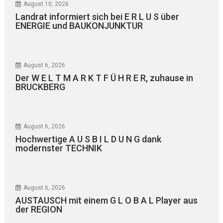
August 10, 2026
Landrat informiert sich bei E R L U S über
ENERGIE und BAUKONJUNKTUR
August 6, 2026
Der W E L T M A R K T F Ü H R E R, zuhause in
BRUCKBERG
August 6, 2026
Hochwertige A U S B I L D U N G dank
modernster TECHNIK
August 6, 2026
AUSTAUSCH mit einem G L O B A L Player aus
der REGION