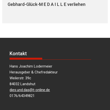
Gebhard-Glück-M E D A I L L E verliehen
Kontakt
Hans Joachim Lodermeier
Herausgeber & Chefredakteur
Weilerstr. 39c
84032 Landshut
dies.und.das@t-online.de
0176/64349821