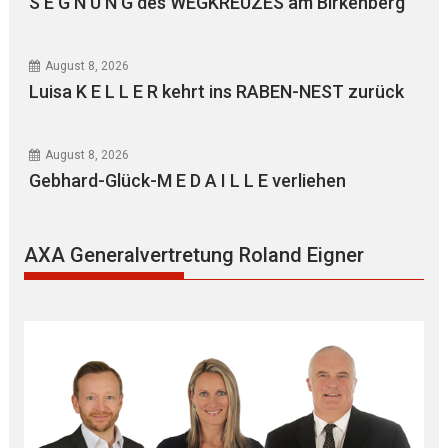
S E G N U N G des WEGKREUZES am Birkenberg
August 8, 2026
Luisa K E L L E R kehrt ins RABEN-NEST zurück
August 8, 2026
Gebhard-Glück-M E D A I L L E verliehen
AXA Generalvertretung Roland Eigner