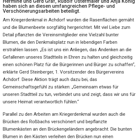
Hermine und Gerd Graf, Rudolf Ostermaier und Anja König
haben sich an diesen umfangreichen Pflege- und
Verschönerungsarbeiten beteiligt.
Am Kriegerdenkmal in Achdorf wurden die Rasenflächen gemäht
und die Blumenbeete sorgfältig hergerichtet. Mit viel Liebe zum
Detail pflanzten die Vereinsmitglieder eine Vielzahl bunter
Blumen, die den Denkmalsplatz nun in lebendigen Farben
erstrahlen lassen. „Es ist uns ein Anliegen, das Andenken an die
Gefallenen unseres Stadtteils in Ehren zu halten und gleichzeitig
einen schönen Platz für die Bürgerinnen und Bürger zu schaffen“,
erklärte Gerd Steinberger, 1. Vorsitzender des Bürgervereins
Achdorf. Diese Aktion trägt auch dazu bei, das
Gemeinschaftsgefühl zu stärken: „Gemeinsam etwas für
unseren Stadtteil zu tun, verbindet uns und zeigt, dass wir uns für
unsere Heimat verantwortlich fühlen.“
Parallel zu den Arbeiten am Kriegerdenkmal wurden auch die
Brücken des Roßbachs verschönert und bepflanzte
Blumenkästen an den Brückengeländern angebracht. Die bunten
Blumen in den Kästen verleihen den Brücken nun einen