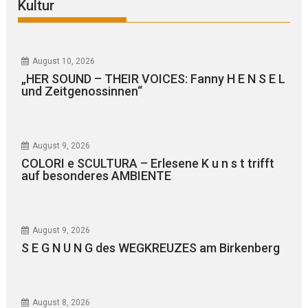
Kultur
August 10, 2026
„HER SOUND – THEIR VOICES: Fanny H E N S E L
und Zeitgenossinnen“
August 9, 2026
COLORI e SCULTURA – Erlesene K u n s t trifft
auf besonderes AMBIENTE
August 9, 2026
S E G N U N G des WEGKREUZES am Birkenberg
August 8, 2026