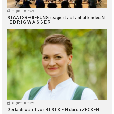
August 10, 2026
STAATSREGIERUNG reagiert auf anhaltendes N
I E D R I G W A S S E R
August 10, 2026
Gerlach warnt vor R I S I K E N durch ZECKEN