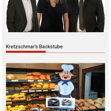
Kretzschmar’s Backstube