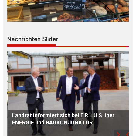
Nachrichten Slider
STAATSREGIERUNG reagiert auf
anhaltendes N I E D R I G W A S S E R