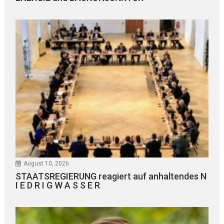
August 10, 2026
STAATSREGIERUNG reagiert auf anhaltendes N
I E D R I G W A S S E R