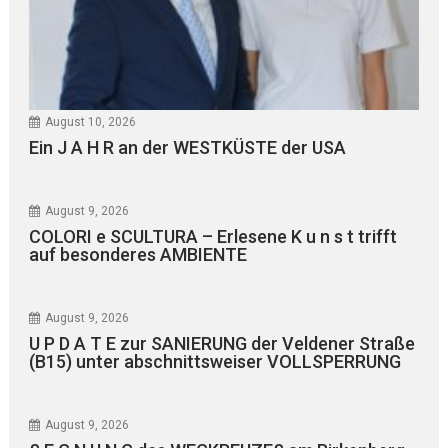
August 10, 2026
Ein J A H R an der WESTKÜSTE der USA
August 9, 2026
COLORI e SCULTURA – Erlesene K u n s t trifft
auf besonderes AMBIENTE
August 9, 2026
U P D A T E zur SANIERUNG der Veldener Straße
(B15) unter abschnittsweiser VOLLSPERRUNG
August 9, 2026