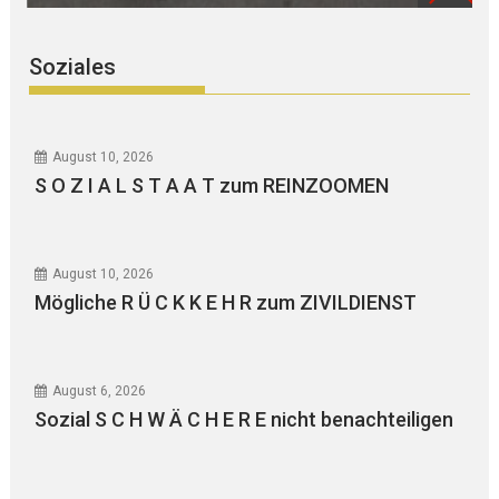
Soziales
August 10, 2026
S O Z I A L S T A A T zum REINZOOMEN
August 10, 2026
Mögliche R Ü C K K E H R zum ZIVILDIENST
August 6, 2026
Sozial S C H W Ä C H E R E nicht benachteiligen