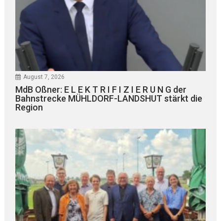
August 7, 2026
MdB Oßner: E L E K T R I F I Z I E R U N G der
Bahnstrecke MÜHLDORF-LANDSHUT stärkt die
Region