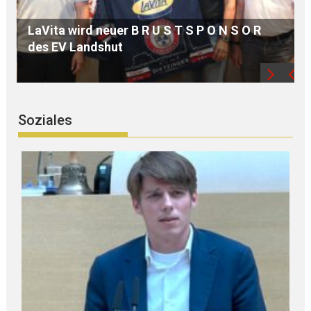
MdB Oßner: E L E K T R I F I Z I E R U N G der
Bahnstrecke MÜHLDORF-LANDSHUT stärkt
die Region
Soziales