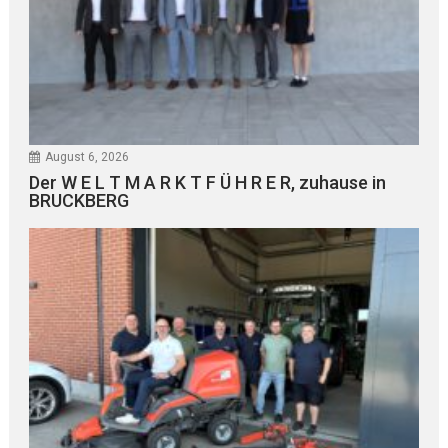
August 6, 2026
Der W E L T M A R K T F Ü H R E R, zuhause in
BRUCKBERG