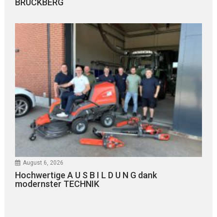
BRUCKBERG
August 6, 2026
Hochwertige A U S B I L D U N G dank
modernster TECHNIK