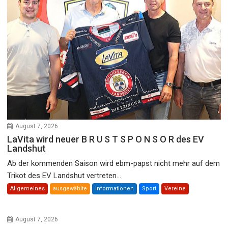
August 7, 2026
LaVita wird neuer B R U S T S P O N S O R des EV
Landshut
Ab der kommenden Saison wird ebm-papst nicht mehr auf dem
Trikot des EV Landshut vertreten...
Allgemeines
ausgewählte
Informationen
Sport
Vereine
August 7, 2026