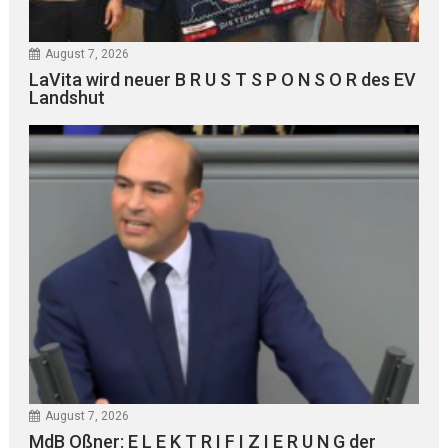
August 7, 2026
LaVita wird neuer B R U S T S P O N S O R des EV
Landshut
August 7, 2026
MdB Oßner: E L E K T R I F I Z I E R U N G der