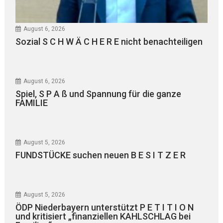
August 6, 2026
Sozial S C H W Ä C H E R E nicht benachteiligen
August 6, 2026
Spiel, S P A ß und Spannung für die ganze
FAMILIE
August 5, 2026
FUNDSTÜCKE suchen neuen B E S I T Z E R
August 5, 2026
ÖDP Niederbayern unterstützt P E T I T I O N
und kritisiert „finanziellen KAHLSCHLAG bei