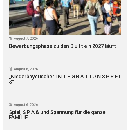
August 7, 2026
Bewerbungsphase zu den D u l t e n 2027 läuft
August 6, 2026
„Niederbayerischer I N T E G R A T I O N S P R E I
S“
August 6, 2026
Spiel, S P A ß und Spannung für die ganze
FAMILIE