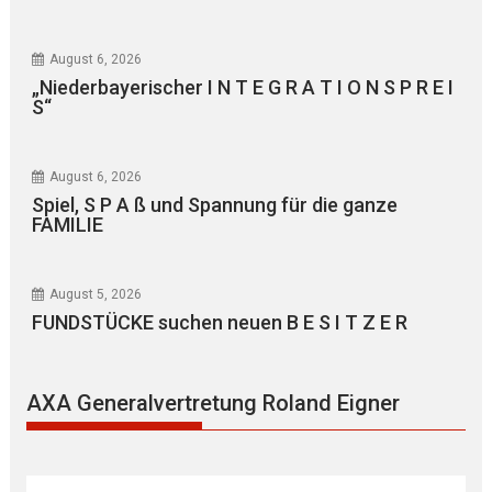
August 6, 2026
„Niederbayerischer I N T E G R A T I O N S P R E I
S“
August 6, 2026
Spiel, S P A ß und Spannung für die ganze
FAMILIE
August 5, 2026
FUNDSTÜCKE suchen neuen B E S I T Z E R
AXA Generalvertretung Roland Eigner