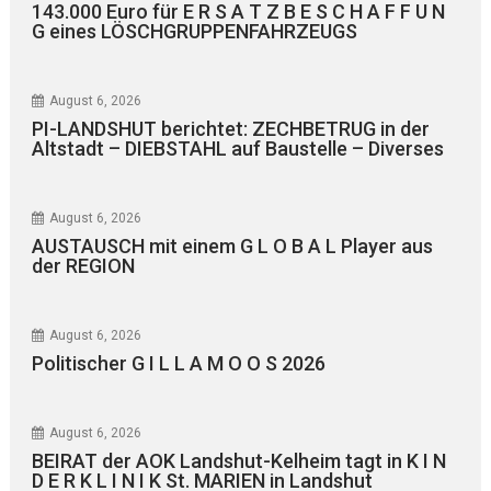
143.000 Euro für E R S A T Z B E S C H A F F U N
G eines LÖSCHGRUPPENFAHRZEUGS
August 6, 2026
PI-LANDSHUT berichtet: ZECHBETRUG in der
Altstadt – DIEBSTAHL auf Baustelle – Diverses
August 6, 2026
AUSTAUSCH mit einem G L O B A L Player aus
der REGION
August 6, 2026
Politischer G I L L A M O O S 2026
August 6, 2026
BEIRAT der AOK Landshut-Kelheim tagt in K I N
D E R K L I N I K St. MARIEN in Landshut