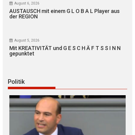
August 6, 2026
AUSTAUSCH mit einem G L O B A L Player aus
der REGION
August 5, 2026
Mit KREATIVITÄT und G E S C H Ä F T S S I N N
gepunktet
Politik