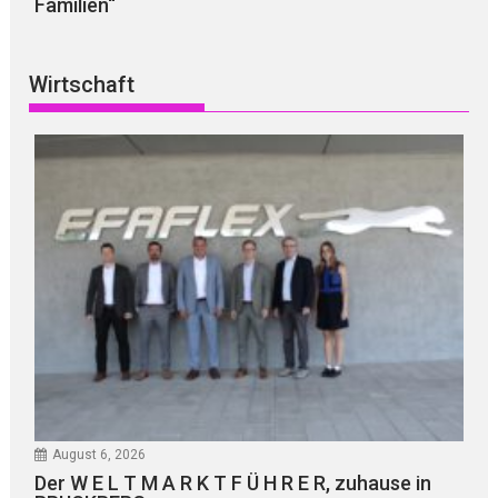
Familien“
Wirtschaft
August 6, 2026
Der W E L T M A R K T F Ü H R E R, zuhause in