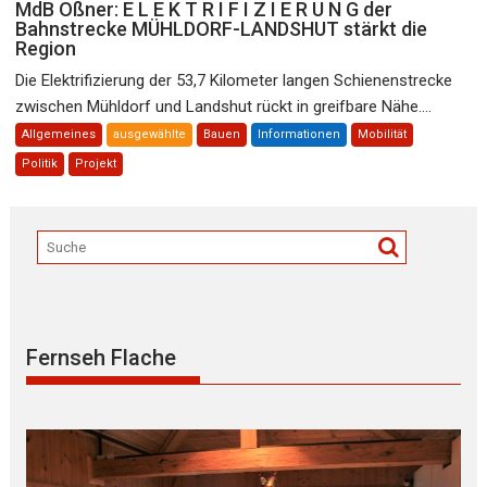
MdB Oßner: E L E K T R I F I Z I E R U N G der
Bahnstrecke MÜHLDORF-LANDSHUT stärkt die
Region
Die Elektrifizierung der 53,7 Kilometer langen Schienenstrecke
zwischen Mühldorf und Landshut rückt in greifbare Nähe....
Allgemeines
ausgewählte
Bauen
Informationen
Mobilität
Politik
Projekt
Fernseh Flache