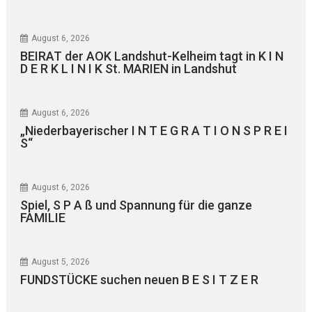
August 6, 2026
BEIRAT der AOK Landshut-Kelheim tagt in K I N
D E R K L I N I K St. MARIEN in Landshut
August 6, 2026
„Niederbayerischer I N T E G R A T I O N S P R E I
S“
August 6, 2026
Spiel, S P A ß und Spannung für die ganze
FAMILIE
August 5, 2026
FUNDSTÜCKE suchen neuen B E S I T Z E R