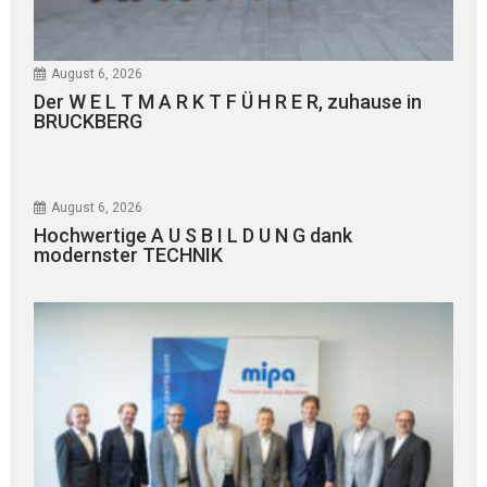
August 6, 2026
Der W E L T M A R K T F Ü H R E R, zuhause in
BRUCKBERG
August 6, 2026
Hochwertige A U S B I L D U N G dank
modernster TECHNIK