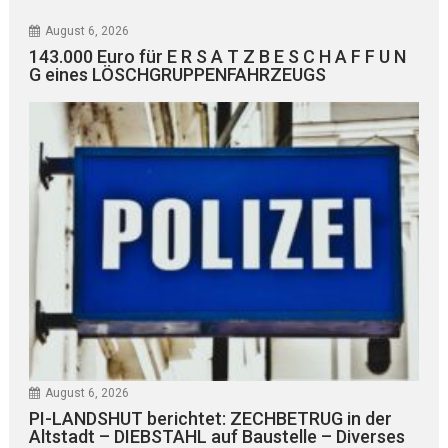
August 6, 2026
143.000 Euro für E R S A T Z B E S C H A F F U N
G eines LÖSCHGRUPPENFAHRZEUGS
August 6, 2026
PI-LANDSHUT berichtet: ZECHBETRUG in der
Altstadt – DIEBSTAHL auf Baustelle – Diverses