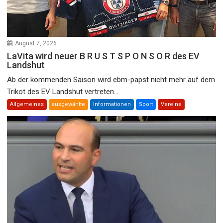
August 7, 2026
LaVita wird neuer B R U S T S P O N S O R des EV
Landshut
Ab der kommenden Saison wird ebm-papst nicht mehr auf dem
Trikot des EV Landshut vertreten...
Allgemeines
ausgewählte
Informationen
Sport
Vereine