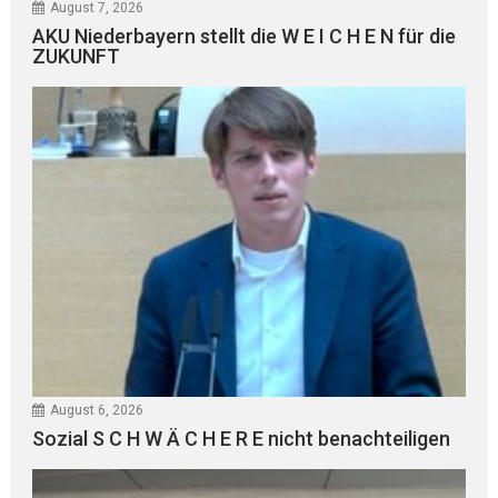
August 7, 2026
AKU Niederbayern stellt die W E I C H E N für die
ZUKUNFT
August 6, 2026
Sozial S C H W Ä C H E R E nicht benachteiligen