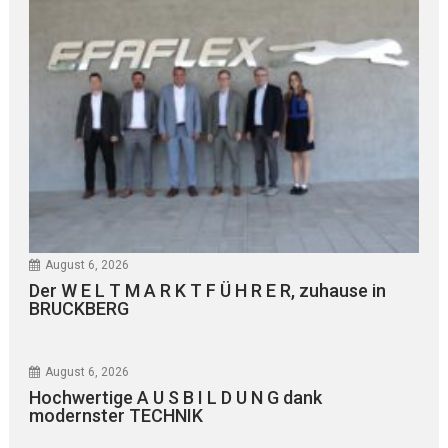
August 6, 2026
Der W E L T M A R K T F Ü H R E R, zuhause in
BRUCKBERG
August 6, 2026
Hochwertige A U S B I L D U N G dank
modernster TECHNIK