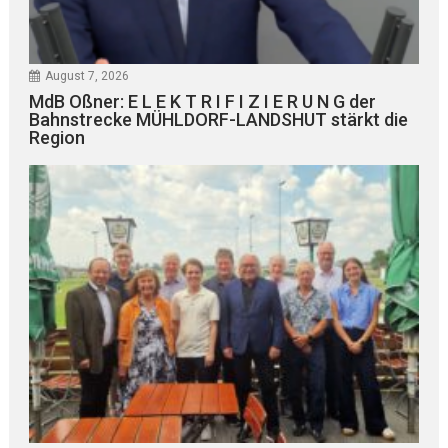
August 7, 2026
MdB Oßner: E L E K T R I F I Z I E R U N G der
Bahnstrecke MÜHLDORF-LANDSHUT stärkt die
Region