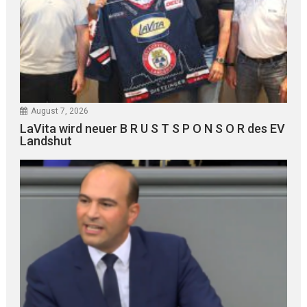
August 7, 2026
LaVita wird neuer B R U S T S P O N S O R des EV
Landshut