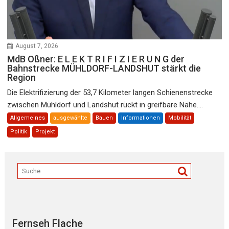
August 7, 2026
MdB Oßner: E L E K T R I F I Z I E R U N G der
Bahnstrecke MÜHLDORF-LANDSHUT stärkt die
Region
Die Elektrifizierung der 53,7 Kilometer langen Schienenstrecke
zwischen Mühldorf und Landshut rückt in greifbare Nähe....
Allgemeines
ausgewählte
Bauen
Informationen
Mobilität
Politik
Projekt
Fernseh Flache