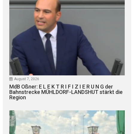
August 7, 2026
MdB Oßner: E L E K T R I F I Z I E R U N G der
Bahnstrecke MÜHLDORF-LANDSHUT stärkt die
Region