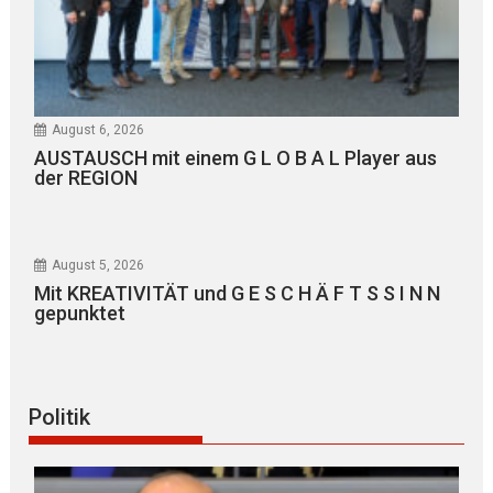
August 6, 2026
AUSTAUSCH mit einem G L O B A L Player aus
der REGION
August 5, 2026
Mit KREATIVITÄT und G E S C H Ä F T S S I N N
gepunktet
Politik