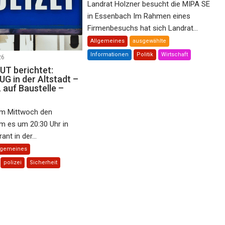
Landrat Holzner besucht die MIPA SE
in Essenbach Im Rahmen eines
Firmenbesuchs hat sich Landrat...
Allgemeines
ausgewählte
Informationen
Politik
Wirtschaft
26
T berichtet:
 in der Altstadt –
auf Baustelle –
m Mittwoch den
m es um 20:30 Uhr in
nt in der...
lgemeines
polizei
Sicherheit