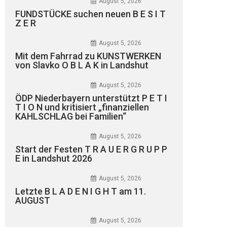
August 5, 2026
FUNDSTÜCKE suchen neuen B E S I T
Z E R
August 5, 2026
Mit dem Fahrrad zu KUNSTWERKEN
von Slavko O B L A K in Landshut
August 5, 2026
ÖDP Niederbayern unterstützt P E T I
T I O N und kritisiert „finanziellen
KAHLSCHLAG bei Familien“
August 5, 2026
Start der Festen T R A U E R G R U P P
E in Landshut 2026
August 5, 2026
Letzte B L A D E N I G H T am 11.
AUGUST
August 5, 2026