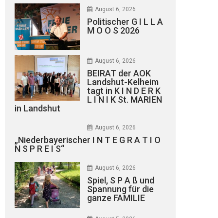
August 6, 2026
Politischer G I L L A
M O O S 2026
August 6, 2026
BEIRAT der AOK
Landshut-Kelheim
tagt in K I N D E R K
L I N I K St. MARIEN
in Landshut
August 6, 2026
„Niederbayerischer I N T E G R A T I O
N S P R E I S“
August 6, 2026
Spiel, S P A ß und
Spannung für die
ganze FAMILIE