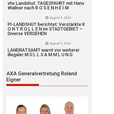
vhs Landshut: TAGESFAHRT mit Hans
Wallner nach R O S E N H E I M
August 5, 2026
PI-LANDSHUT berichtet: Verstärkte K
O N T R O L L E N im STADTGEBIET –
Diverse VERGEHEN
August 5, 2026
LANDRATSAMT warnt vor weiterer
illegaler M Ü L L S A M M L U N G
AXA Generalvertretung Roland
Eigner