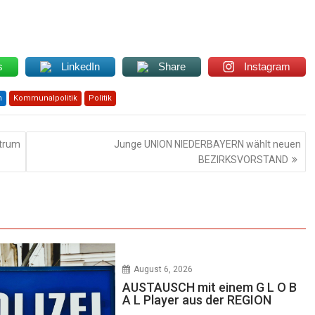
s
LinkedIn
Share
Instagram
n
Kommunalpolitik
Politik
trum
Junge UNION NIEDERBAYERN wählt neuen
BEZIRKSVORSTAND
August 6, 2026
AUSTAUSCH mit einem G L O B
A L Player aus der REGION