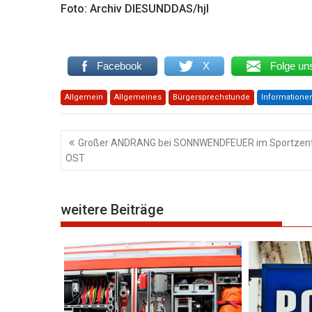
Foto: Archiv DIESUNDDAS/hjl
Facebook
X
Folge un
Allgemein
Allgemeines
Bürgersprechstunde
Informatione
Beitragsnavigation
Großer ANDRANG bei SONNWENDFEUER im Sportzen
OST
weitere Beiträge