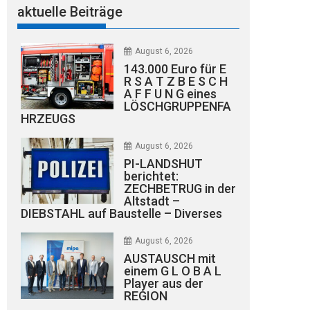
aktuelle Beiträge
August 6, 2026
143.000 Euro für E
R S A T Z B E S C H
A F F U N G eines
LÖSCHGRUPPENFA
HRZEUGS
August 6, 2026
PI-LANDSHUT
berichtet:
ZECHBETRUG in der
Altstadt –
DIEBSTAHL auf Baustelle – Diverses
August 6, 2026
AUSTAUSCH mit
einem G L O B A L
Player aus der
REGION