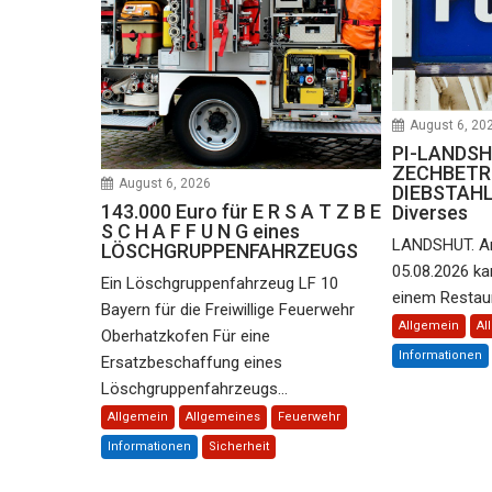
August 6, 20
PI-LANDSHU
ZECHBETRUG
August 6, 2026
DIEBSTAHL 
143.000 Euro für E R S A T Z B E
Diverses
S C H A F F U N G eines
LANDSHUT. A
LÖSCHGRUPPENFAHRZEUGS
05.08.2026 ka
Ein Löschgruppenfahrzeug LF 10
einem Restaura
Bayern für die Freiwillige Feuerwehr
Allgemein
Al
Oberhatzkofen Für eine
Informationen
Ersatzbeschaffung eines
Löschgruppenfahrzeugs...
Allgemein
Allgemeines
Feuerwehr
Informationen
Sicherheit