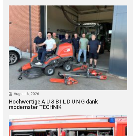
August 6, 2026
Hochwertige A U S B I L D U N G dank
modernster TECHNIK