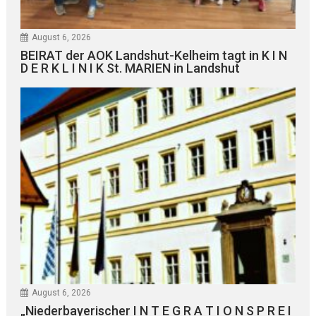
August 6, 2026
BEIRAT der AOK Landshut-Kelheim tagt in K I N
D E R K L I N I K St. MARIEN in Landshut
August 6, 2026
„Niederbayerischer I N T E G R A T I O N S P R E I