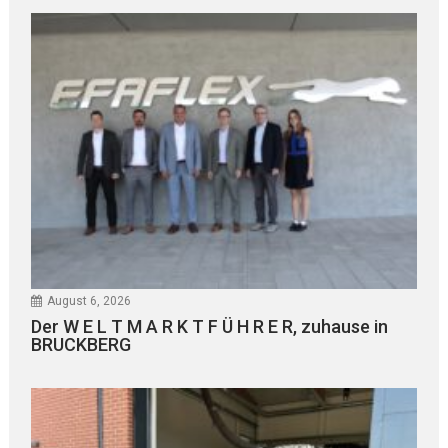
August 6, 2026
Der W E L T M A R K T F Ü H R E R, zuhause in
BRUCKBERG