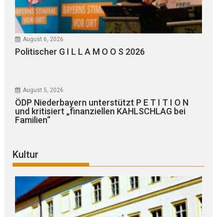
August 6, 2026
Politischer G I L L A M O O S 2026
August 5, 2026
ÖDP Niederbayern unterstützt P E T I T I O N
und kritisiert „finanziellen KAHLSCHLAG bei
Familien“
Kultur