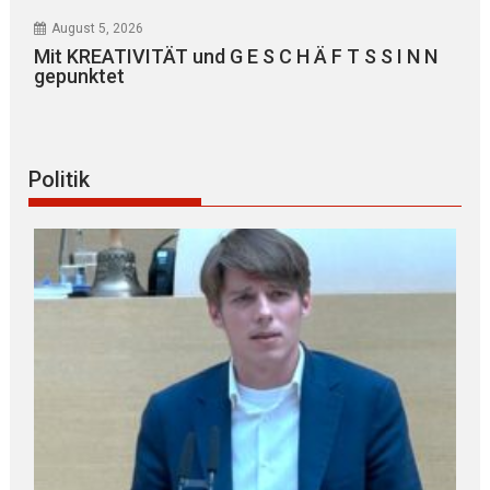
August 5, 2026
Mit KREATIVITÄT und G E S C H Ä F T S S I N N
gepunktet
Politik