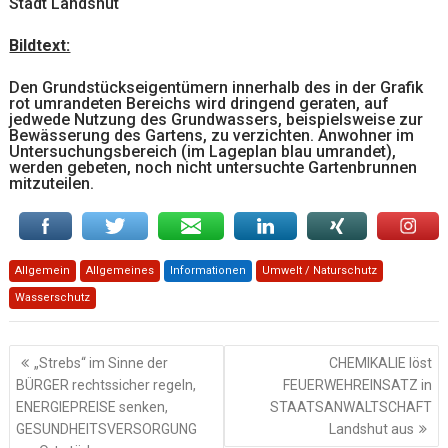
Stadt Landshut
Bildtext:
Den Grundstückseigentümern innerhalb des in der Grafik
rot umrandeten Bereichs wird dringend geraten, auf
jedwede Nutzung des Grundwassers, beispielsweise zur
Bewässerung des Gartens, zu verzichten. Anwohner im
Untersuchungsbereich (im Lageplan blau umrandet),
werden gebeten, noch nicht untersuchte Gartenbrunnen
mitzuteilen.
Allgemein
Allgemeines
Informationen
Umwelt / Naturschutz
Wasserschutz
Beitragsnavigation
„Strebs“ im Sinne der
CHEMIKALIE löst
BÜRGER rechtssicher regeln,
FEUERWEHREINSATZ in
ENERGIEPREISE senken,
STAATSANWALTSCHAFT
GESUNDHEITSVERSORGUNG
Landshut aus