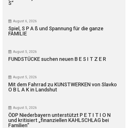
S“
August 6, 2026
Spiel, S P A ß und Spannung für die ganze
FAMILIE
August 5, 2026
FUNDSTÜCKE suchen neuen B E S I T Z E R
August 5, 2026
Mit dem Fahrrad zu KUNSTWERKEN von Slavko
O B L A K in Landshut
August 5, 2026
ÖDP Niederbayern unterstützt P E T I T I O N
und kritisiert „finanziellen KAHLSCHLAG bei
Familien“