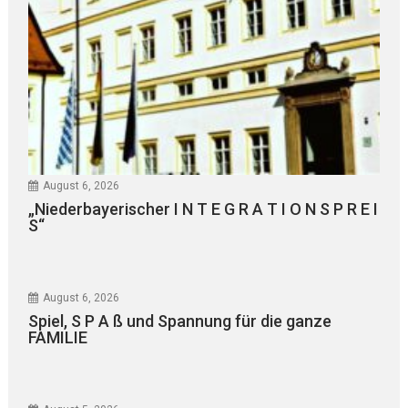
August 6, 2026
„Niederbayerischer I N T E G R A T I O N S P R E I
S“
August 6, 2026
Spiel, S P A ß und Spannung für die ganze
FAMILIE