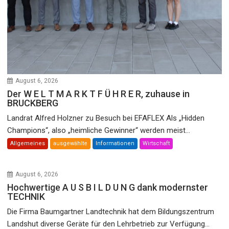
August 6, 2026
Der W E L T M A R K T F Ü H R E R, zuhause in
BRUCKBERG
Landrat Alfred Holzner zu Besuch bei EFAFLEX Als „Hidden
Champions“, also „heimliche Gewinner“ werden meist...
Allgemeines
ausgewählte
Informationen
Wirtschaft
August 6, 2026
Hochwertige A U S B I L D U N G dank modernster
TECHNIK
Die Firma Baumgartner Landtechnik hat dem Bildungszentrum
Landshut diverse Geräte für den Lehrbetrieb zur Verfügung...