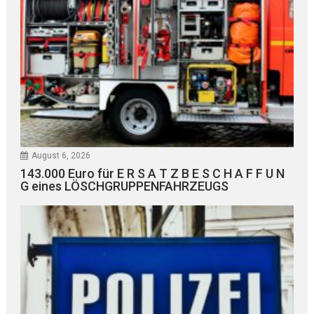
August 6, 2026
143.000 Euro für E R S A T Z B E S C H A F F U N
G eines LÖSCHGRUPPENFAHRZEUGS