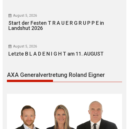
August 5, 2026
Start der Festen T R A U E R G R U P P E in
Landshut 2026
August 5, 2026
Letzte B L A D E N I G H T am 11. AUGUST
AXA Generalvertretung Roland Eigner