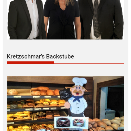
Kretzschmar’s Backstube