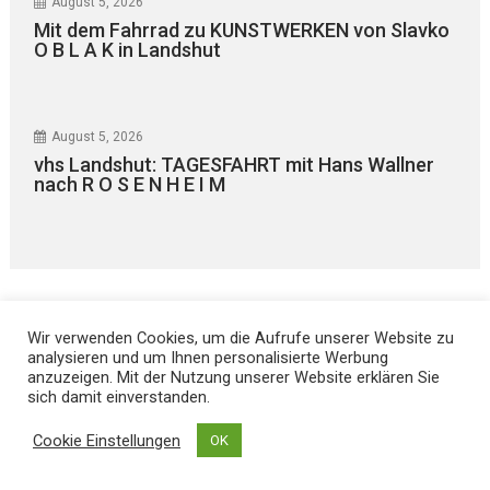
August 5, 2026
Mit dem Fahrrad zu KUNSTWERKEN von Slavko
O B L A K in Landshut
August 5, 2026
vhs Landshut: TAGESFAHRT mit Hans Wallner
nach R O S E N H E I M
Wir verwenden Cookies, um die Aufrufe unserer Website zu
analysieren und um Ihnen personalisierte Werbung
anzuzeigen. Mit der Nutzung unserer Website erklären Sie
sich damit einverstanden.
Kontakt
Cookie Einstellungen
OK
Hans Joachim Lodermeier
Herausgeber & Chefredakteur