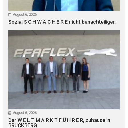
August 6, 2026
Sozial S C H W Ä C H E R E nicht benachteiligen
August 6, 2026
Der W E L T M A R K T F Ü H R E R, zuhause in
BRUCKBERG