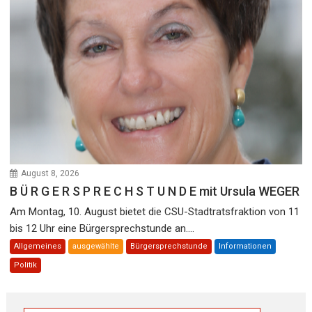
August 8, 2026
B Ü R G E R S P R E C H S T U N D E mit Ursula WEGER
Am Montag, 10. August bietet die CSU-Stadtratsfraktion von 11
bis 12 Uhr eine Bürgersprechstunde an....
Allgemeines
ausgewählte
Bürgersprechstunde
Informationen
Politik