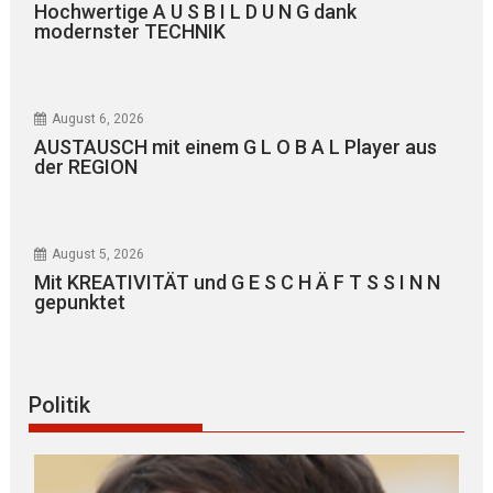
Hochwertige A U S B I L D U N G dank
modernster TECHNIK
August 6, 2026
AUSTAUSCH mit einem G L O B A L Player aus
der REGION
August 5, 2026
Mit KREATIVITÄT und G E S C H Ä F T S S I N N
gepunktet
Politik