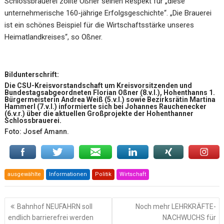
Schlossbrauerei zollte Oßner seinen Respekt für „diese
unternehmerische 160-jährige Erfolgsgeschichte“. „Die Brauerei
ist ein schönes Beispiel für die Wirtschaftsstärke unseres
Heimatlandkreises“, so Oßner.
Bildunterschrift:
Die CSU-Kreisvorstandschaft um Kreisvorsitzenden und
Bundestagsabgeordneten
Florian Oßner (8.v.l.), Hohenthanns 1.
Bürgermeisterin Andrea Weiß (5.v.l.) sowie Bezirksrätin Martina
Hammerl (7.v.l.) informierte sich bei Johannes Rauchenecker
(6.v.r.) über die aktuellen Großprojekte der Hohenthanner
Schlossbrauerei.
Foto: Josef Amann.
ausgewählte
Informationen
Politik
Wirtschaft
Beitragsnavigation
Bahnhof NEUFAHRN soll
Noch mehr LEHRKRÄFTE-
endlich barrierefrei werden
NACHWUCHS für