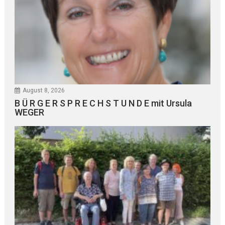
August 8, 2026
B Ü R G E R S P R E C H S T U N D E mit Ursula
WEGER