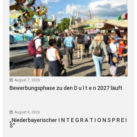
August 7, 2026
Bewerbungsphase zu den D u l t e n 2027 läuft
August 6, 2026
„Niederbayerischer I N T E G R A T I O N S P R E I
S“