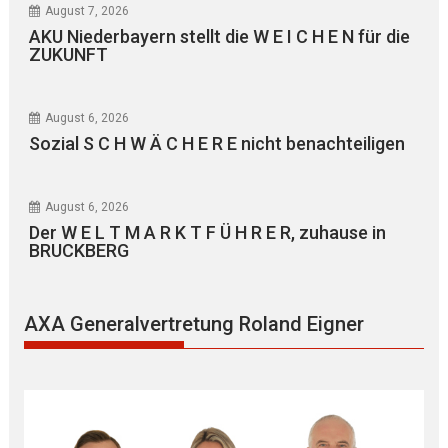
August 7, 2026
AKU Niederbayern stellt die W E I C H E N für die
ZUKUNFT
August 6, 2026
Sozial S C H W Ä C H E R E nicht benachteiligen
August 6, 2026
Der W E L T M A R K T F Ü H R E R, zuhause in
BRUCKBERG
AXA Generalvertretung Roland Eigner