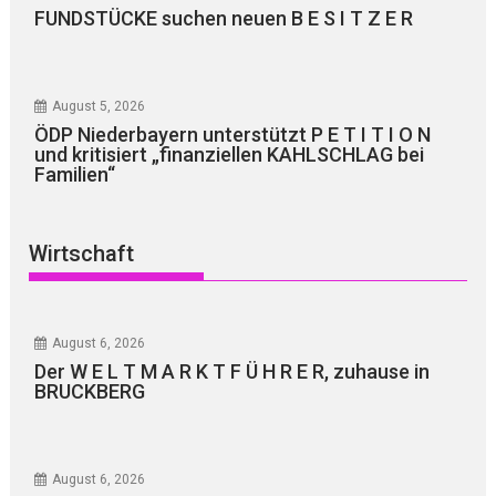
FUNDSTÜCKE suchen neuen B E S I T Z E R
August 5, 2026
ÖDP Niederbayern unterstützt P E T I T I O N
und kritisiert „finanziellen KAHLSCHLAG bei
Familien“
Wirtschaft
August 6, 2026
Der W E L T M A R K T F Ü H R E R, zuhause in
BRUCKBERG
August 6, 2026