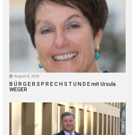
August 8, 2026
B Ü R G E R S P R E C H S T U N D E mit Ursula
WEGER