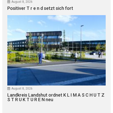
August 8, 2026
Positiver T r e n d setzt sich fort
August 8, 2026
Landkreis Landshut ordnet K L I M A S C H U T Z
S T R U K T U R E N neu