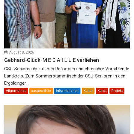
August 8, 2026
Gebhard-Glück-M E D A I L L E verliehen
CSU-Senioren diskutieren Reformen und ehren ihre Vorsitzende
Landkreis. Zum Sommerstammtisch der CSU-Senioren in den
Ergoldinger...
Allgemeines
ausgewählte
Informationen
Kultur
Kunst
Projekt