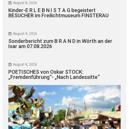
August 8, 2026
Kinder-E R L E B N I S T A G begeistert
BESUCHER im Freilichtmuseum FINSTERAU
August 8, 2026
Sonderbericht zum B R A N D in Wörth an der
Isar am 07.08.2026
August 8, 2026
POETISCHES von Oskar STOCK:
„Fremdenführung“- „Nach Landessitte“