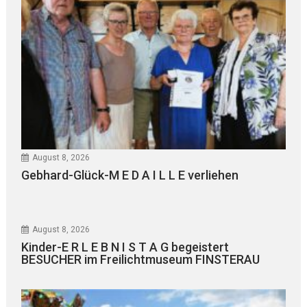
August 8, 2026
Gebhard-Glück-M E D A I L L E verliehen
August 8, 2026
Kinder-E R L E B N I S T A G begeistert
BESUCHER im Freilichtmuseum FINSTERAU