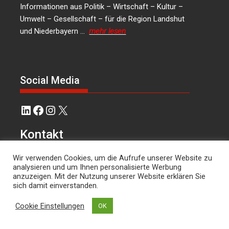
Informationen aus Politik – Wirtschaft – Kultur –
Umwelt – Gesellschaft – für die Region Landshut
und Niederbayern …
mehr lesen
Social Media
LinkedIn
Facebook
Instagram
X
Kontakt
Wir verwenden Cookies, um die Aufrufe unserer Website zu
Hans Joachim Lodermeier Herausgeber &
analysieren und um Ihnen personalisierte Werbung
Chefredakteur Weilerstr. 39c 84032 Landshut
anzuzeigen. Mit der Nutzung unserer Website erklären Sie
dies.und.das@t-online.de
0176/64349821
sich damit einverstanden.
Cookie Einstellungen
OK