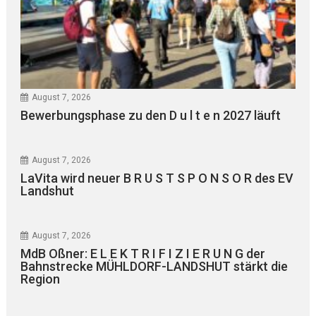
August 7, 2026
Bewerbungsphase zu den D u l t e n 2027 läuft
August 7, 2026
LaVita wird neuer B R U S T S P O N S O R des EV
Landshut
August 7, 2026
MdB Oßner: E L E K T R I F I Z I E R U N G der
Bahnstrecke MÜHLDORF-LANDSHUT stärkt die
Region