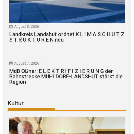
August 8, 2026
Landkreis Landshut ordnet K L I M A S C H U T Z
S T R U K T U R E N neu
August 7, 2026
MdB Oßner: E L E K T R I F I Z I E R U N G der
Bahnstrecke MÜHLDORF-LANDSHUT stärkt die
Region
Kultur