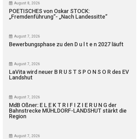
August 8, 2026
POETISCHES von Oskar STOCK:
„Fremdenführung“- „Nach Landessitte“
August 7, 2026
Bewerbungsphase zu den D u l t e n 2027 läuft
August 7, 2026
LaVita wird neuer B R U S T S P O N S O R des EV
Landshut
August 7, 2026
MdB Oßner: E L E K T R I F I Z I E R U N G der
Bahnstrecke MÜHLDORF-LANDSHUT stärkt die
Region
August 7, 2026