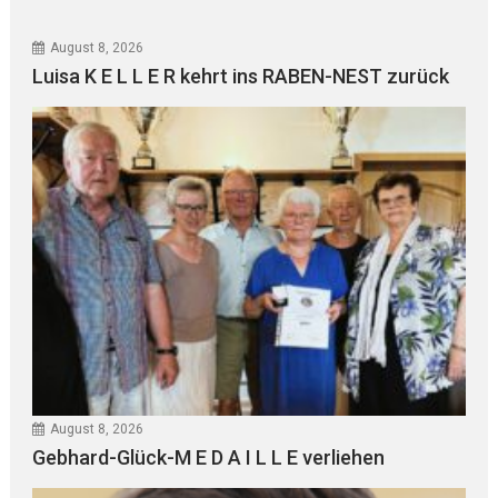
August 8, 2026
Luisa K E L L E R kehrt ins RABEN-NEST zurück
August 8, 2026
Gebhard-Glück-M E D A I L L E verliehen