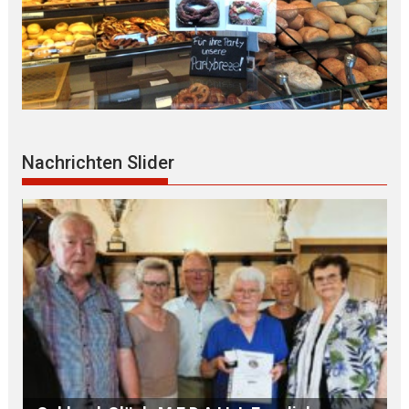
Nachrichten Slider
B Ü R G E R S P R E C H S T U N D E mit Ur