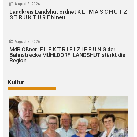
August 8, 2026
Landkreis Landshut ordnet K L I M A S C H U T Z
S T R U K T U R E N neu
August 7, 2026
MdB Oßner: E L E K T R I F I Z I E R U N G der
Bahnstrecke MÜHLDORF-LANDSHUT stärkt die
Region
Kultur