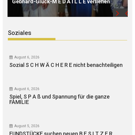
iehen
WEGER
Soziales
August 6, 2026
Sozial S C H W Ä C H E R E nicht benachteiligen
August 6, 2026
Spiel, S P A ß und Spannung für die ganze
FAMILIE
August 5, 2026
FUNDSTÜCKE suchen neuen B E S I T Z E R