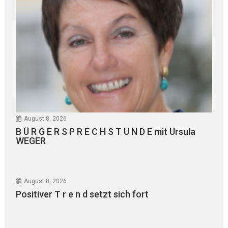
August 8, 2026
B Ü R G E R S P R E C H S T U N D E mit Ursula
WEGER
August 8, 2026
Positiver T r e n d setzt sich fort