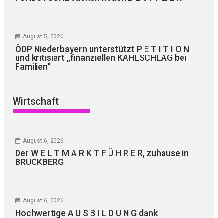
August 5, 2026
ÖDP Niederbayern unterstützt P E T I T I O N
und kritisiert „finanziellen KAHLSCHLAG bei
Familien“
Wirtschaft
August 6, 2026
Der W E L T M A R K T F Ü H R E R, zuhause in
BRUCKBERG
August 6, 2026
Hochwertige A U S B I L D U N G dank