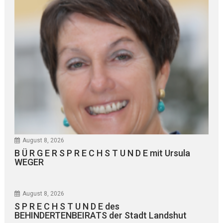
August 8, 2026
B Ü R G E R S P R E C H S T U N D E mit Ursula
WEGER
August 8, 2026
S P R E C H S T U N D E des
BEHINDERTENBEIRATS der Stadt Landshut