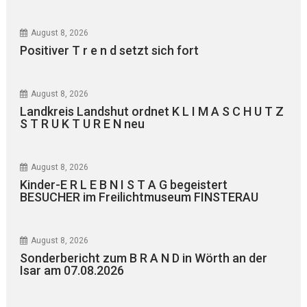
August 8, 2026
Positiver T r e n d setzt sich fort
August 8, 2026
Landkreis Landshut ordnet K L I M A S C H U T Z
S T R U K T U R E N neu
August 8, 2026
Kinder-E R L E B N I S T A G begeistert
BESUCHER im Freilichtmuseum FINSTERAU
August 8, 2026
Sonderbericht zum B R A N D in Wörth an der
Isar am 07.08.2026