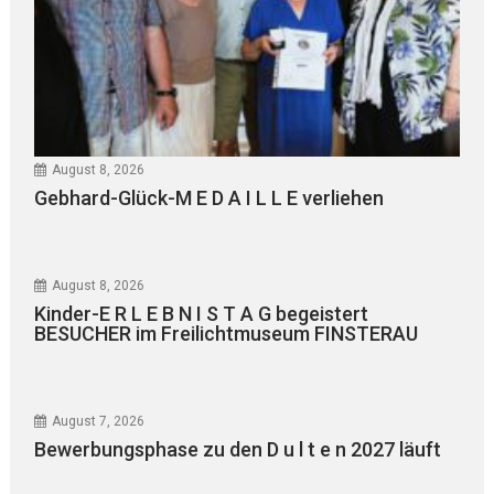
August 8, 2026
Gebhard-Glück-M E D A I L L E verliehen
August 8, 2026
Kinder-E R L E B N I S T A G begeistert
BESUCHER im Freilichtmuseum FINSTERAU
August 7, 2026
Bewerbungsphase zu den D u l t e n 2027 läuft