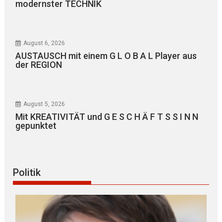
modernster TECHNIK
August 6, 2026
AUSTAUSCH mit einem G L O B A L Player aus
der REGION
August 5, 2026
Mit KREATIVITÄT und G E S C H Ä F T S S I N N
gepunktet
Politik