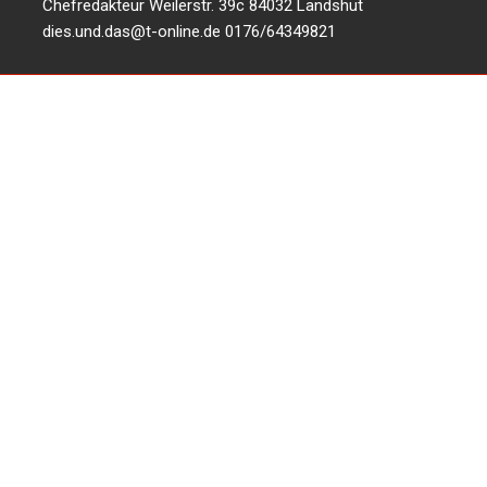
Chefredakteur Weilerstr. 39c 84032 Landshut
dies.und.das@t-online.de
0176/64349821