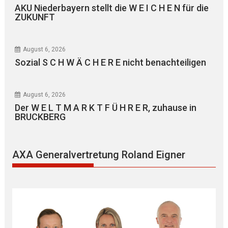
AKU Niederbayern stellt die W E I C H E N für die
ZUKUNFT
August 6, 2026
Sozial S C H W Ä C H E R E nicht benachteiligen
August 6, 2026
Der W E L T M A R K T F Ü H R E R, zuhause in
BRUCKBERG
AXA Generalvertretung Roland Eigner