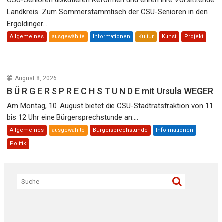
Landkreis. Zum Sommerstammtisch der CSU-Senioren in den
Ergoldinger...
Allgemeines
ausgewählte
Informationen
Kultur
Kunst
Projekt
August 8, 2026
B Ü R G E R S P R E C H S T U N D E mit Ursula WEGER
Am Montag, 10. August bietet die CSU-Stadtratsfraktion von 11
bis 12 Uhr eine Bürgersprechstunde an....
Allgemeines
ausgewählte
Bürgersprechstunde
Informationen
Politik