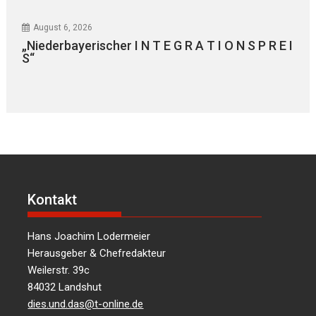
August 6, 2026
„Niederbayerischer I N T E G R A T I O N S P R E I
S“
Kontakt
Hans Joachim Lodermeier
Herausgeber & Chefredakteur
Weilerstr. 39c
84032 Landshut
dies.und.das@t-online.de