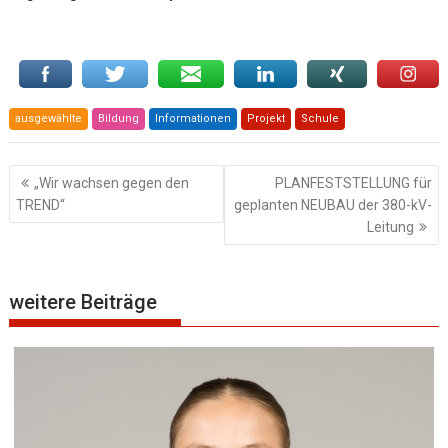
ausgewählte
Bildung
Informationen
Projekt
Schule
Beitragsnavigation
„Wir wachsen gegen den
PLANFESTSTELLUNG für
TREND“
geplanten NEUBAU der 380-kV-
Leitung
weitere Beiträge