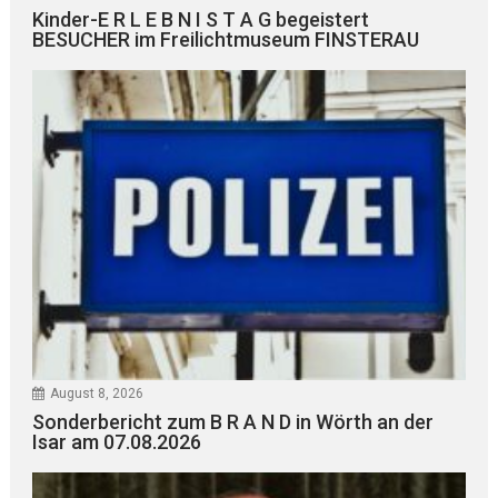
Kinder-E R L E B N I S T A G begeistert
BESUCHER im Freilichtmuseum FINSTERAU
August 8, 2026
Sonderbericht zum B R A N D in Wörth an der
Isar am 07.08.2026