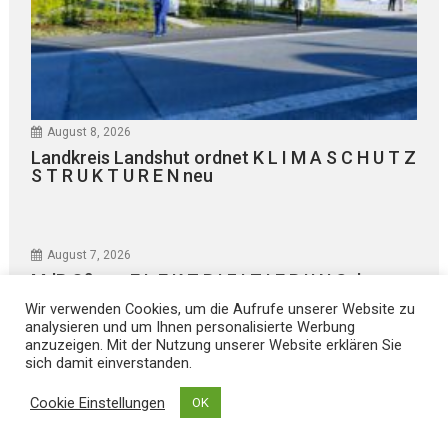
August 8, 2026
Landkreis Landshut ordnet K L I M A S C H U T Z
S T R U K T U R E N neu
August 7, 2026
MdB Oßner: E L E K T R I F I Z I E R U N G der
Bahnstrecke MÜHLDORF-LANDSHUT stärkt die
Wir verwenden Cookies, um die Aufrufe unserer Website zu
Region
analysieren und um Ihnen personalisierte Werbung
anzuzeigen. Mit der Nutzung unserer Website erklären Sie
sich damit einverstanden.
Kultur
Cookie Einstellungen
OK