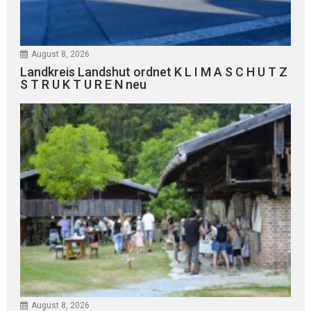
August 8, 2026
Landkreis Landshut ordnet K L I M A S C H U T Z
S T R U K T U R E N neu
August 8, 2026