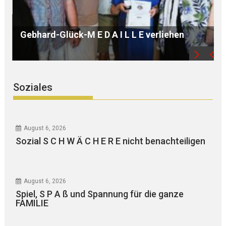
B Ü R G E R S P R E C H S T U N D E mit Ursula
WEGER
Soziales
August 6, 2026
Sozial S C H W Ä C H E R E nicht benachteiligen
August 6, 2026
Spiel, S P A ß und Spannung für die ganze
FAMILIE