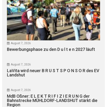
August 7, 2026
Bewerbungsphase zu den D u l t e n 2027 läuft
August 7, 2026
LaVita wird neuer B R U S T S P O N S O R des EV
Landshut
August 7, 2026
MdB Oßner: E L E K T R I F I Z I E R U N G der
Bahnstrecke MÜHLDORF-LANDSHUT stärkt die
Region