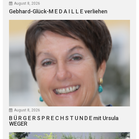
August 8, 2026
Gebhard-Glück-M E D A I L L E verliehen
August 8, 2026
B Ü R G E R S P R E C H S T U N D E mit Ursula
WEGER