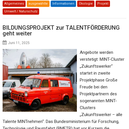
Allgemeines
ausgewählte
Informationen
Ökologie
Projekt
Umwelt / Naturschutz
BILDUNGSPROJEKT zur TALENTFÖRDERUNG
geht weiter
Juni 11, 2025
Angebote werden
verstetigt: MINT-Cluster
„Zukunftswerker“
startet in zweite
Projektphase Große
Freude bei den
Projektpartnern des
sogenannten MINT-
Clusters
„Zukunftswerker – alle
Talente MINTnehmen“: Das Bundesministerium für Forschung,
Technologie und Raumfahrt (BMFTR) hat vor Kurzem die