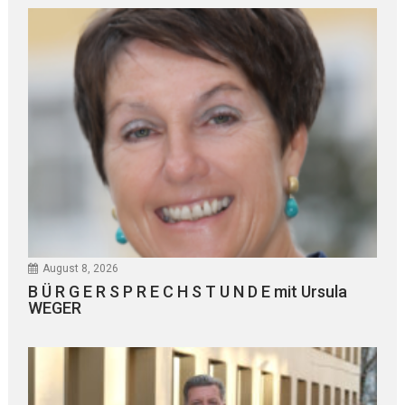
August 8, 2026
B Ü R G E R S P R E C H S T U N D E mit Ursula
WEGER