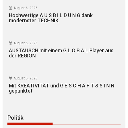
August 6, 2026
Hochwertige A U S B I L D U N G dank
modernster TECHNIK
August 6, 2026
AUSTAUSCH mit einem G L O B A L Player aus
der REGION
August 5, 2026
Mit KREATIVITÄT und G E S C H Ä F T S S I N N
gepunktet
Politik