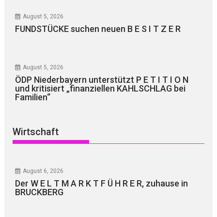
August 5, 2026
FUNDSTÜCKE suchen neuen B E S I T Z E R
August 5, 2026
ÖDP Niederbayern unterstützt P E T I T I O N
und kritisiert „finanziellen KAHLSCHLAG bei
Familien“
Wirtschaft
August 6, 2026
Der W E L T M A R K T F Ü H R E R, zuhause in
BRUCKBERG