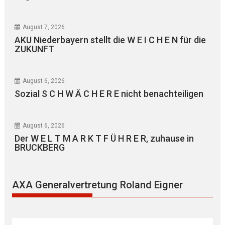
August 7, 2026
AKU Niederbayern stellt die W E I C H E N für die
ZUKUNFT
August 6, 2026
Sozial S C H W Ä C H E R E nicht benachteiligen
August 6, 2026
Der W E L T M A R K T F Ü H R E R, zuhause in
BRUCKBERG
AXA Generalvertretung Roland Eigner