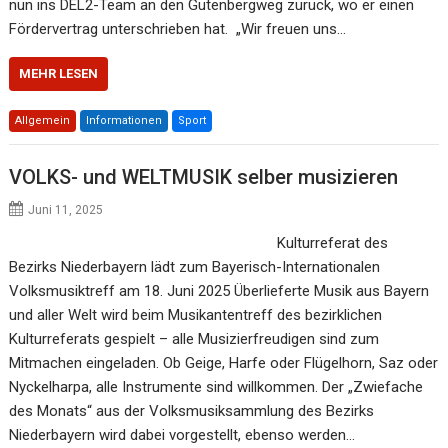
nun ins DEL2-Team an den Gutenbergweg zurück, wo er einen
Fördervertrag unterschrieben hat. „Wir freuen uns…
MEHR LESEN
Allgemein
Informationen
Sport
VOLKS- und WELTMUSIK selber musizieren
Juni 11, 2025
Kulturreferat des
Bezirks Niederbayern lädt zum Bayerisch-Internationalen
Volksmusiktreff am 18. Juni 2025 Überlieferte Musik aus Bayern
und aller Welt wird beim Musikantentreff des bezirklichen
Kulturreferats gespielt – alle Musizierfreudigen sind zum
Mitmachen eingeladen. Ob Geige, Harfe oder Flügelhorn, Saz oder
Nyckelharpa, alle Instrumente sind willkommen. Der „Zwiefache
des Monats“ aus der Volksmusiksammlung des Bezirks
Niederbayern wird dabei vorgestellt, ebenso werden…