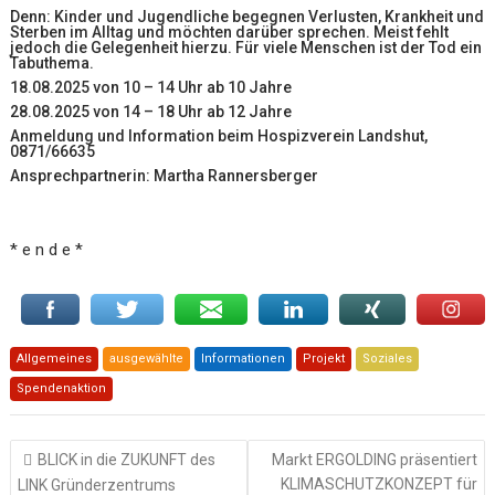
Denn: Kinder und Jugendliche begegnen Verlusten, Krankheit und
Sterben im Alltag und möchten darüber sprechen. Meist fehlt
jedoch die Gelegenheit hierzu. Für viele Menschen ist der Tod ein
Tabuthema.
18.08.2025 von 10 – 14 Uhr ab 10 Jahre
28.08.2025 von 14 – 18 Uhr ab 12 Jahre
Anmeldung und Information beim Hospizverein Landshut,
0871/66635
Ansprechpartnerin: Martha Rannersberger
* e n d e *
Allgemeines
ausgewählte
Informationen
Projekt
Soziales
Spendenaktion
Beitragsnavigation
BLICK in die ZUKUNFT des
Markt ERGOLDING präsentiert
KLIMASCHUTZKONZEPT für
LINK Gründerzentrums