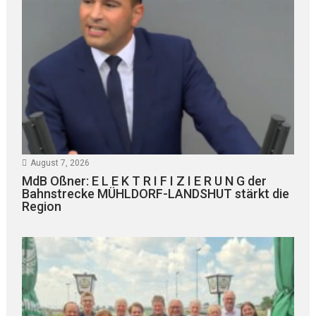
August 7, 2026
MdB Oßner: E L E K T R I F I Z I E R U N G der
Bahnstrecke MÜHLDORF-LANDSHUT stärkt die
Region