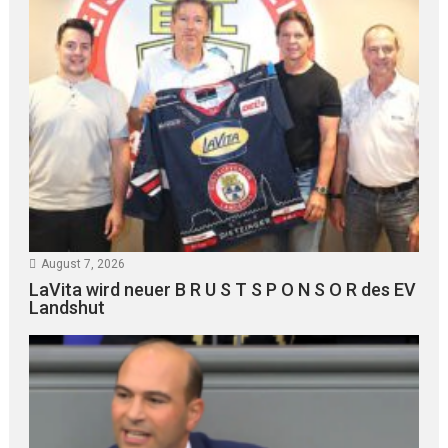
August 7, 2026
LaVita wird neuer B R U S T S P O N S O R des EV
Landshut