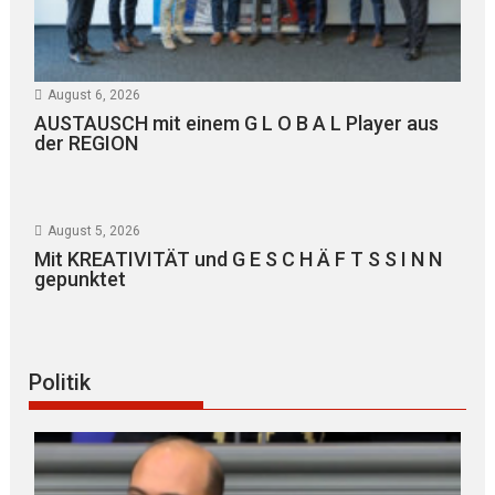
August 6, 2026
AUSTAUSCH mit einem G L O B A L Player aus
der REGION
August 5, 2026
Mit KREATIVITÄT und G E S C H Ä F T S S I N N
gepunktet
Politik