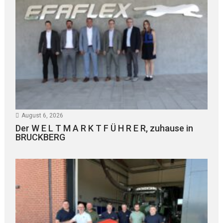
August 6, 2026
Der W E L T M A R K T F Ü H R E R, zuhause in
BRUCKBERG