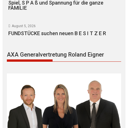
Spiel, S P A ß und Spannung für die ganze
FAMILIE
August 5, 2026
FUNDSTÜCKE suchen neuen B E S I T Z E R
AXA Generalvertretung Roland Eigner