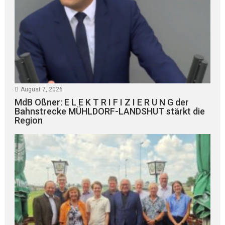
August 7, 2026
MdB Oßner: E L E K T R I F I Z I E R U N G der
Bahnstrecke MÜHLDORF-LANDSHUT stärkt die
Region