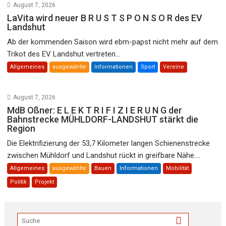
August 7, 2026
LaVita wird neuer B R U S T S P O N S O R des EV
Landshut
Ab der kommenden Saison wird ebm-papst nicht mehr auf dem
Trikot des EV Landshut vertreten...
Allgemeines
ausgewählte
Informationen
Sport
Vereine
August 7, 2026
MdB Oßner: E L E K T R I F I Z I E R U N G der
Bahnstrecke MÜHLDORF-LANDSHUT stärkt die
Region
Die Elektrifizierung der 53,7 Kilometer langen Schienenstrecke
zwischen Mühldorf und Landshut rückt in greifbare Nähe....
Allgemeines
ausgewählte
Bauen
Informationen
Mobilität
Politik
Projekt