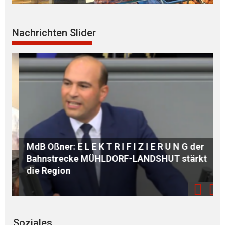
Nachrichten Slider
MdB Oßner: E L E K T R I F I Z I E R U N G der
Bahnstrecke MÜHLDORF-LANDSHUT stärkt
AKU
die Region
di
Soziales