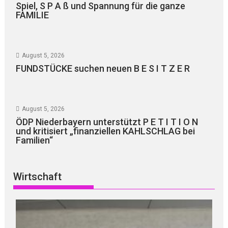
Spiel, S P A ß und Spannung für die ganze
FAMILIE
August 5, 2026
FUNDSTÜCKE suchen neuen B E S I T Z E R
August 5, 2026
ÖDP Niederbayern unterstützt P E T I T I O N
und kritisiert „finanziellen KAHLSCHLAG bei
Familien“
Wirtschaft