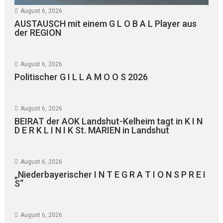
August 6, 2026
AUSTAUSCH mit einem G L O B A L Player aus
der REGION
August 6, 2026
Politischer G I L L A M O O S 2026
August 6, 2026
BEIRAT der AOK Landshut-Kelheim tagt in K I N
D E R K L I N I K St. MARIEN in Landshut
August 6, 2026
„Niederbayerischer I N T E G R A T I O N S P R E I
S“
August 6, 2026