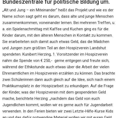
Bundeszentrale für politische Bildung um.
„Alt und Jung – ein Miteinander“ heißt das Projekt und wie es der
Name schon sagt geht es darum, dass alte und junge Menschen
zusammenkommen, voneinander lernen. Bei mehreren Treffen, u.
a. ein Spielenachmittag mit Kaffee und Kuchen ging es für die
Kinder darum, mit den älteren Menschen in Kontakt zu kommen.
Sie erarbeiteten sich damit auch etwas Geld, das die Mädchen
und Jungen zum größten Teil an den Hospizverein Landshut
spendeten. Kunibert Herzing, 1. Vorsitzender im Hospizverein
nahm die Spende von € 250,- gerne entgegen und freute sich,
während der Ethikstunde auch etwas über die Arbeit der vielen
Ehrenamtlichen im Hospizverein erzählen zu können. Das brachte
zwei Schülerinnen dann auch gleich auf die Idee, sich nach einem
Praktikumsplatz in der Hospizarbeit zu erkundigen. Auf die Frage
der Kinder, was der Hospizverein mit dem gespendeten Geld
mache, berichtete Herzing: „nachdem das Geld von euch
Jugendlichen kommt, wollen wir es gerne auch für Jugendarbeit
verwenden. In den Ferien bieten wir zwei Letzte-Hilfe-Kurse Kids
an und das dafür notwendige Material wollen wir mit euren Geld