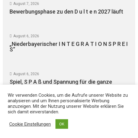
August 7, 2026
Bewerbungsphase zu den D u l t e n 2027 läuft
August 6, 2026
„Niederbayerischer I N T E G R A T I O N S P R E I
S“
August 6, 2026
Spiel, S P A ß und Spannung für die ganze
FAMILIE
Wir verwenden Cookies, um die Aufrufe unserer Website zu
analysieren und um Ihnen personalisierte Werbung
anzuzeigen. Mit der Nutzung unserer Website erklären Sie
sich damit einverstanden.
August 5, 2026
Mit dem Fahrrad zu KUNSTWERKEN von Slavko
Cookie Einstellungen
OK
O B L A K in Landshut