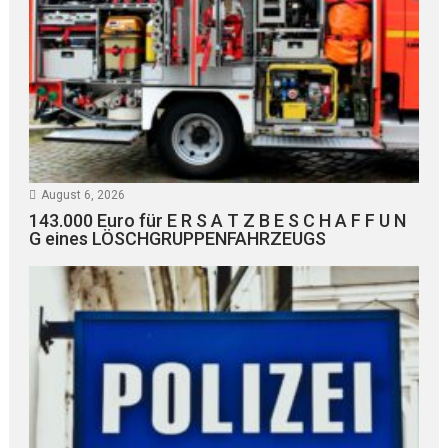
August 6, 2026
143.000 Euro für E R S A T Z B E S C H A F F U N
G eines LÖSCHGRUPPENFAHRZEUGS