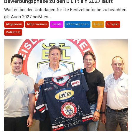
Bewerbungsphase zu den D u l t e n 2027 läuft
Was es bei den Unterlagen für die Festzeltbetriebe zu beachten
gilt Auch 2027 heißt es...
Allgemein
Allgemeines
Events
Informationen
Kultur
Projekt
Volksfest