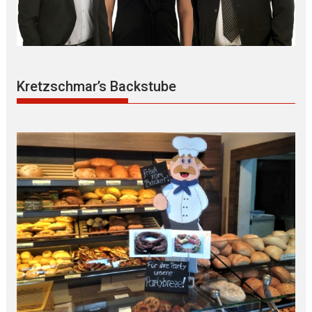
Kretzschmar’s Backstube