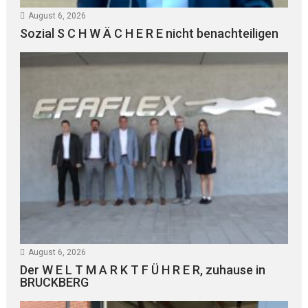
August 6, 2026
Sozial S C H W Ä C H E R E nicht benachteiligen
August 6, 2026
Der W E L T M A R K T F Ü H R E R, zuhause in
BRUCKBERG