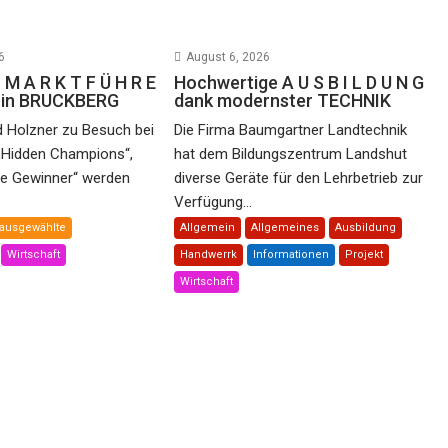
6
August 6, 2026
 M A R K T F Ü H R E
Hochwertige A U S B I L D U N G
e in BRUCKBERG
dank modernster TECHNIK
d Holzner zu Besuch bei
Die Firma Baumgartner Landtechnik
„Hidden Champions“,
hat dem Bildungszentrum Landshut
he Gewinner“ werden
diverse Geräte für den Lehrbetrieb zur
Verfügung...
ausgewählte
Allgemein
Allgemeines
Ausbildung
Wirtschaft
Handwerrk
Informationen
Projekt
Wirtschaft