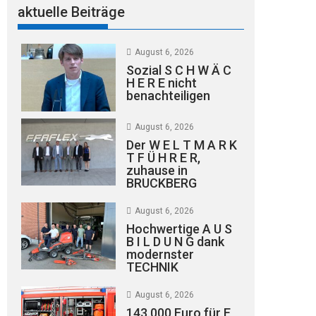
aktuelle Beiträge
August 6, 2026
Sozial S C H W Ä C
H E R E nicht
benachteiligen
August 6, 2026
Der W E L T M A R K
T F Ü H R E R,
zuhause in
BRUCKBERG
August 6, 2026
Hochwertige A U S
B I L D U N G dank
modernster
TECHNIK
August 6, 2026
143.000 Euro für E