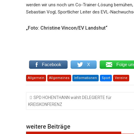
werden wir uns noch um Co-Trainer-Lösung bemühen, u
Sebastian Vogl, Sportlicher Leiter des EVL-Nachwuchs
„Foto: Christine Vincon/EV Landshut“
Facebook
X
Folge un
Allgemein
Allgemeines
Informationen
Sport
Vereine
Beitragsnavigation
SPD HOHENTHANN wählt DELEGIERTE für
KREISKONFERENZ
weitere Beiträge