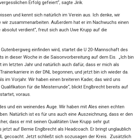
gesslichen Erfolg gefeiert“, sagte Jirik.
wissen und kennt sich natürlich im Verein aus. Ich denke, wir
wie wir zusammenarbeiten. Außerdem hat er im Nachwuchs einen
absolut verdient“, freut sich auch Uwe Krupp auf die
Gutenbergweg einfinden wird, startet die U 20-Mannschaft des
s in dieser Woche in die Saisonvorbereitung auf dem Eis. „Ich bin
 im letzten Jahr und natürlich auch dafür, dass er mich als
ainerkarriere in der DNL begonnen, und jetzt bin ich wieder da.
ls im Vorjahr. Wir haben einen breiteren Kader, das wird uns
Qualifikation für die Meisterrunde“, blickt Englbrecht bereits auf
tartet, voraus.
des und ein weinendes Auge. Wir haben mit Ales einen echten
ben. Natürlich ist es für uns auch eine Auszeichnung, dass er den
icher, dass er mit seinen Qualitäten Uwe Krupp sehr gut
jetzt auf Bernie Englbrecht als Headcoach. Er bringt unglaublich
NL gecoacht. Jetzt schließt sich sozusagen der Kreis. Zusätzlich