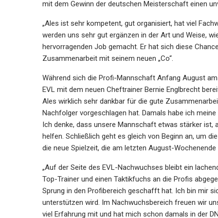
mit dem Gewinn der deutschen Meisterschaft einen unver
„Ales ist sehr kompetent, gut organisiert, hat viel Fach
werden uns sehr gut ergänzen in der Art und Weise, 
hervorragenden Job gemacht. Er hat sich diese Chance 
Zusammenarbeit mit seinem neuen „Co“.
Während sich die Profi-Mannschaft Anfang August am 
EVL mit dem neuen Cheftrainer Bernie Englbrecht bereit
Ales wirklich sehr dankbar für die gute Zusammenarbeit
Nachfolger vorgeschlagen hat. Damals habe ich meine Tr
Ich denke, dass unsere Mannschaft etwas stärker ist, a
helfen. Schließlich geht es gleich von Beginn an, um die 
die neue Spielzeit, die am letzten August-Wochenende s
„Auf der Seite des EVL-Nachwuchses bleibt ein lachen
Top-Trainer und einen Taktikfuchs an die Profis abgege
Sprung in den Profibereich geschafft hat. Ich bin mir s
unterstützen wird. Im Nachwuchsbereich freuen wir uns 
viel Erfahrung mit und hat mich schon damals in der D