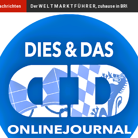
achrichten
Der W E L T M A R K T F Ü H R E R, zuhause in BRUCK