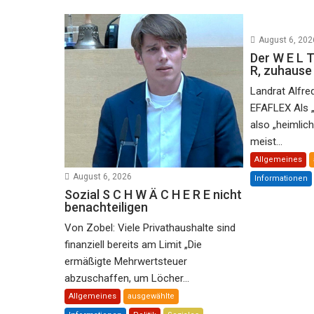
August 6, 202
Der W E L T
R, zuhaus
Landrat Alfre
EFAFLEX Als 
also „heimlic
meist...
Allgemeines
August 6, 2026
Informationen
Sozial S C H W Ä C H E R E nicht
benachteiligen
Von Zobel: Viele Privathaushalte sind
finanziell bereits am Limit „Die
ermäßigte Mehrwertsteuer
abzuschaffen, um Löcher...
Allgemeines
ausgewählte