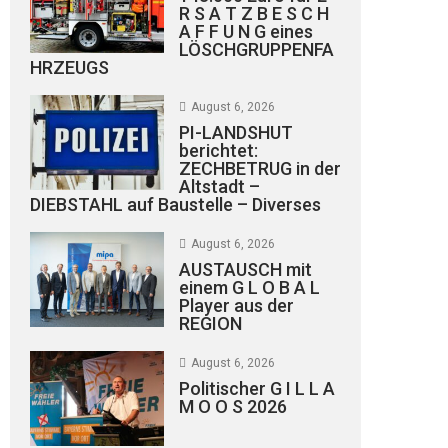
R S A T Z B E S C H
A F F U N G eines
LÖSCHGRUPPENFA
HRZEUGS
August 6, 2026
PI-LANDSHUT
berichtet:
ZECHBETRUG in der
Altstadt –
DIEBSTAHL auf Baustelle – Diverses
August 6, 2026
AUSTAUSCH mit
einem G L O B A L
Player aus der
REGION
August 6, 2026
Politischer G I L L A
M O O S 2026