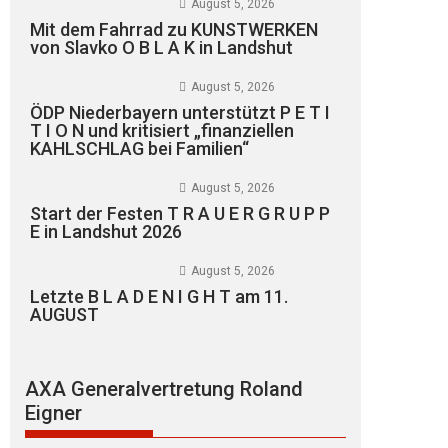
August 5, 2026
Mit dem Fahrrad zu KUNSTWERKEN
von Slavko O B L A K in Landshut
August 5, 2026
ÖDP Niederbayern unterstützt P E T I
T I O N und kritisiert „finanziellen
KAHLSCHLAG bei Familien“
August 5, 2026
Start der Festen T R A U E R G R U P P
E in Landshut 2026
August 5, 2026
Letzte B L A D E N I G H T am 11.
AUGUST
AXA Generalvertretung Roland
Eigner