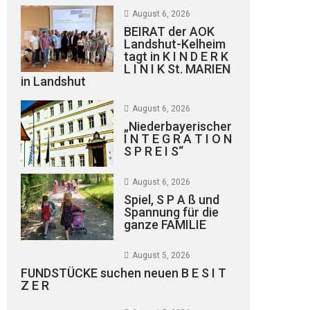
August 6, 2026
BEIRAT der AOK
Landshut-Kelheim
tagt in K I N D E R K
L I N I K St. MARIEN
in Landshut
August 6, 2026
„Niederbayerischer
I N T E G R A T I O N
S P R E I S“
August 6, 2026
Spiel, S P A ß und
Spannung für die
ganze FAMILIE
August 5, 2026
FUNDSTÜCKE suchen neuen B E S I T
Z E R