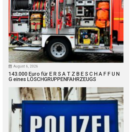
August 6, 2026
143.000 Euro für E R S A T Z B E S C H A F F U N
G eines LÖSCHGRUPPENFAHRZEUGS