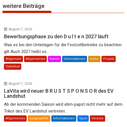
weitere Beiträge
August 7, 2026
Bewerbungsphase zu den D u l t e n 2027 läuft
Was es bei den Unterlagen für die Festzeltbetriebe zu beachten
gilt Auch 2027 heißt es...
Allgemein
Allgemeines
Events
Informationen
Kultur
Projekt
Volksfest
August 7, 2026
LaVita wird neuer B R U S T S P O N S O R des EV
Landshut
Ab der kommenden Saison wird ebm-papst nicht mehr auf dem
Trikot des EV Landshut vertreten...
Allgemeines
ausgewählte
Informationen
Sport
Vereine