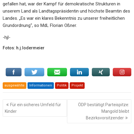
gefallen hat, war der Kampf für demokratische Strukturen in
unserem Land als Landtagspräsidentin und höchste Beamtin des
Landes. „Es war ein klares Bekenntnis zu unserer freiheitlichen
Grundordnung“, so MdL Florian Oßner.
-hjl-
Fotos: h.j.lodermeier
ausgewählte
Informationen
Politik
Projekt
Beitragsnavigation
Für ein sicheres Umfeld für
ÖDP bestätigt Parteispitze:
Kinder
Mangold bleibt
Bezirksvorsitzender