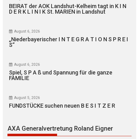
BEIRAT der AOK Landshut-Kelheim tagt in K I N
D E R K L I N I K St. MARIEN in Landshut
August 6, 2026
„Niederbayerischer I N T E G R A T I O N S P R E I
S“
August 6, 2026
Spiel, S P A ß und Spannung für die ganze
FAMILIE
August 5, 2026
FUNDSTÜCKE suchen neuen B E S I T Z E R
AXA Generalvertretung Roland Eigner