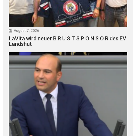
August 7, 2026
LaVita wird neuer B R U S T S P O N S O R des EV
Landshut