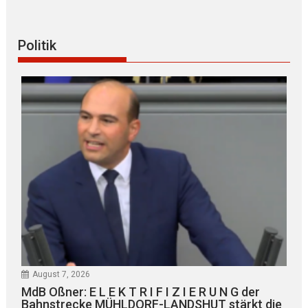
Politik
August 7, 2026
MdB Oßner: E L E K T R I F I Z I E R U N G der
Bahnstrecke MÜHLDORF-LANDSHUT stärkt die