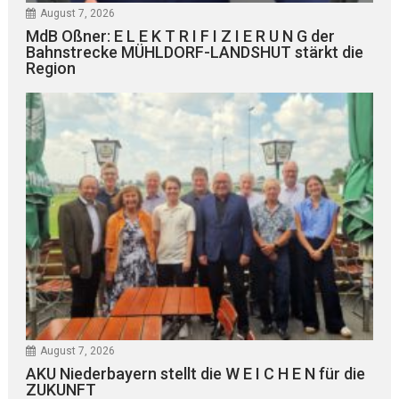
August 7, 2026
MdB Oßner: E L E K T R I F I Z I E R U N G der
Bahnstrecke MÜHLDORF-LANDSHUT stärkt die
Region
August 7, 2026
AKU Niederbayern stellt die W E I C H E N für die
ZUKUNFT