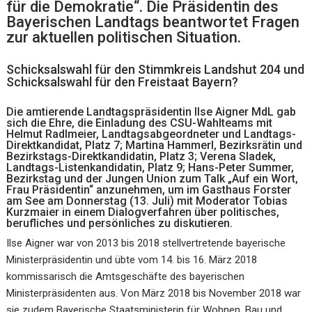
für die Demokratie“. Die Präsidentin des
Bayerischen Landtags beantwortet Fragen
zur aktuellen politischen Situation.
Schicksalswahl für den Stimmkreis Landshut 204 und
Schicksalswahl für den Freistaat Bayern?
Die amtierende Landtagspräsidentin Ilse Aigner MdL gab
sich die Ehre, die Einladung des CSU-Wahlteams mit
Helmut Radlmeier, Landtagsabgeordneter und Landtags-
Direktkandidat, Platz 7; Martina Hammerl, Bezirksrätin und
Bezirkstags-Direktkandidatin, Platz 3; Verena Sladek,
Landtags-Listenkandidatin, Platz 9; Hans-Peter Summer,
Bezirkstag und der Jungen Union zum Talk „Auf ein Wort,
Frau Präsidentin“ anzunehmen, um im Gasthaus Forster
am See am Donnerstag (13. Juli) mit Moderator Tobias
Kurzmaier in einem Dialogverfahren über politisches,
berufliches und persönliches zu diskutieren.
Ilse Aigner war von 2013 bis 2018 stellvertretende bayerische
Ministerpräsidentin und übte vom 14. bis 16. März 2018
kommissarisch die Amtsgeschäfte des bayerischen
Ministerpräsidenten aus. Von März 2018 bis November 2018 war
sie zudem Bayerische Staatsministerin für Wohnen, Bau und