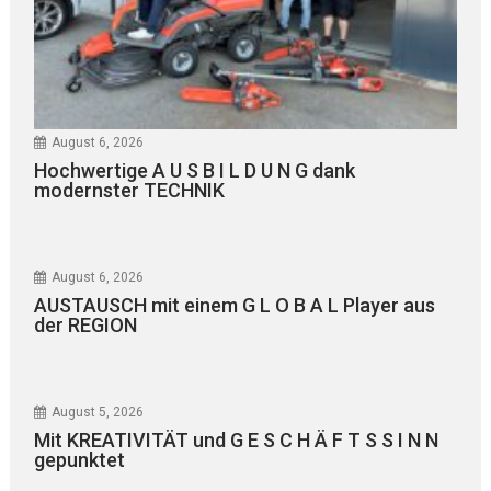
August 6, 2026
Hochwertige A U S B I L D U N G dank
modernster TECHNIK
August 6, 2026
AUSTAUSCH mit einem G L O B A L Player aus
der REGION
August 5, 2026
Mit KREATIVITÄT und G E S C H Ä F T S S I N N
gepunktet