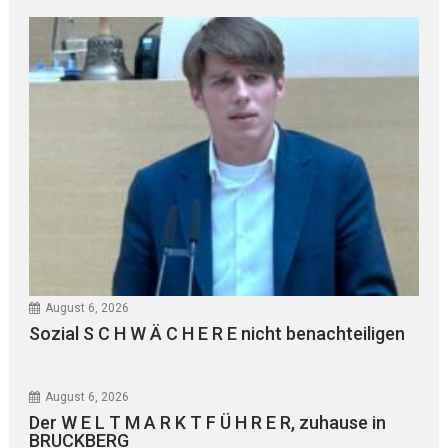
August 6, 2026
Sozial S C H W Ä C H E R E nicht benachteiligen
August 6, 2026
Der W E L T M A R K T F Ü H R E R, zuhause in
BRUCKBERG