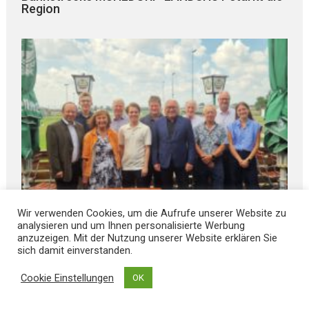
Region
Wir verwenden Cookies, um die Aufrufe unserer Website zu
analysieren und um Ihnen personalisierte Werbung
anzuzeigen. Mit der Nutzung unserer Website erklären Sie
August 7, 2026
sich damit einverstanden.
AKU Niederbayern stellt die W E I C H E N für die
ZUKUNFT
Cookie Einstellungen
OK