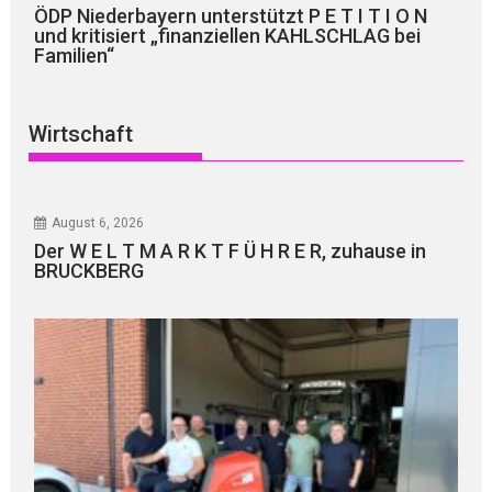
ÖDP Niederbayern unterstützt P E T I T I O N
und kritisiert „finanziellen KAHLSCHLAG bei
Familien“
Wirtschaft
August 6, 2026
Der W E L T M A R K T F Ü H R E R, zuhause in
BRUCKBERG