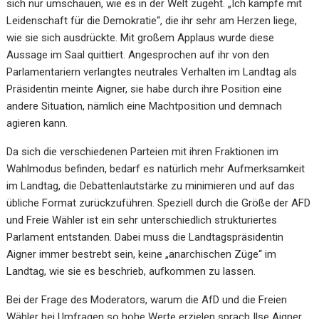
sich nur umschauen, wie es in der Welt zugeht. „Ich kämpfe mit
Leidenschaft für die Demokratie“, die ihr sehr am Herzen liege,
wie sie sich ausdrückte. Mit großem Applaus wurde diese
Aussage im Saal quittiert. Angesprochen auf ihr von den
Parlamentariern verlangtes neutrales Verhalten im Landtag als
Präsidentin meinte Aigner, sie habe durch ihre Position eine
andere Situation, nämlich eine Machtposition und demnach
agieren kann.
Da sich die verschiedenen Parteien mit ihren Fraktionen im
Wahlmodus befinden, bedarf es natürlich mehr Aufmerksamkeit
im Landtag, die Debattenlautstärke zu minimieren und auf das
übliche Format zurückzuführen. Speziell durch die Größe der AFD
und Freie Wähler ist ein sehr unterschiedlich strukturiertes
Parlament entstanden. Dabei muss die Landtagspräsidentin
Aigner immer bestrebt sein, keine „anarchischen Züge“ im
Landtag, wie sie es beschrieb, aufkommen zu lassen.
Bei der Frage des Moderators, warum die AfD und die Freien
Wähler bei Umfragen so hohe Werte erzielen sprach Ilse Aigner