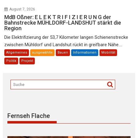
August 7, 2026
MdB Oßner: E L E K T R I F I Z I E R U N G der
Bahnstrecke MÜHLDORF-LANDSHUT stärkt die
Region
Die Elektrifizierung der 53,7 Kilometer langen Schienenstrecke
zwischen Mühldorf und Landshut rückt in greifbare Nähe....
Allgemeines
ausgewählte
Bauen
Informationen
Mobilität
Politik
Projekt
Fernseh Flache