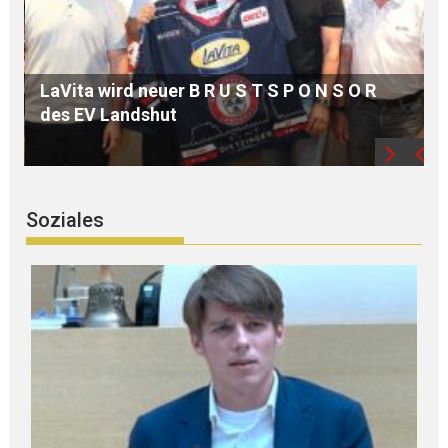
MdB Oßner: E L E K T R I F I Z I E R U N G der
Bahnstrecke MÜHLDORF-LANDSHUT stärkt
die Region
Soziales