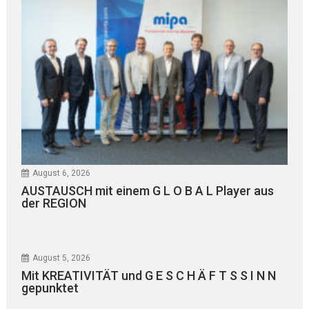
August 6, 2026
AUSTAUSCH mit einem G L O B A L Player aus
der REGION
August 5, 2026
Mit KREATIVITÄT und G E S C H Ä F T S S I N N
gepunktet