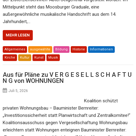
Mittelpunkt steht das Moosburger Graduale, eine
außergewöhnliche musikalische Handschrift aus dem 14.
Jahrhundert,…
MEHR LESEN
Allgemeines
ausgewählte
Bildung
Historie
Informationen
Kirche
Kultur
Kunst
Musik
Aus für Pläne zu V E R G E S E L L S C H A F T U
N G von WOHNUNGEN
Juli 5, 2026
Koalition schützt
privaten Wohnungsbau – Bauminister Bernreiter:
„Investitionssicherheit statt Planwirtschaft und Zentralkomitee!“
Koalitionsausschuss gegen Vergesellschaftung Wohnungsbau
erleichtern statt Wohnungen enteignen Bauminister Bernreiter: