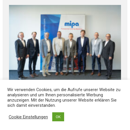
August 6, 2026
Wir verwenden Cookies, um die Aufrufe unserer Website zu
analysieren und um Ihnen personalisierte Werbung
AUSTAUSCH mit einem G L O B A L Player aus
anzuzeigen. Mit der Nutzung unserer Website erklären Sie
der REGION
sich damit einverstanden.
Cookie Einstellungen
OK