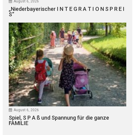
August 6, 2026
„Niederbayerischer I N T E G R A T I O N S P R E I
S“
August 6, 2026
Spiel, S P A ß und Spannung für die ganze
FAMILIE