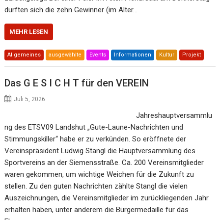
durften sich die zehn Gewinner (im Alter…
MEHR LESEN
Allgemeines
ausgewählte
Events
Informationen
Kultur
Projekt
Das G E S I C H T für den VEREIN
Juli 5, 2026
Jahreshauptversammlu
ng des ETSV09 Landshut „Gute-Laune-Nachrichten und
Stimmungskiller“ habe er zu verkünden. So eröffnete der
Vereinspräsident Ludwig Stangl die Hauptversammlung des
Sportvereins an der Siemensstraße. Ca. 200 Vereinsmitglieder
waren gekommen, um wichtige Weichen für die Zukunft zu
stellen. Zu den guten Nachrichten zählte Stangl die vielen
Auszeichnungen, die Vereinsmitglieder im zurückliegenden Jahr
erhalten haben, unter anderem die Bürgermedaille für das