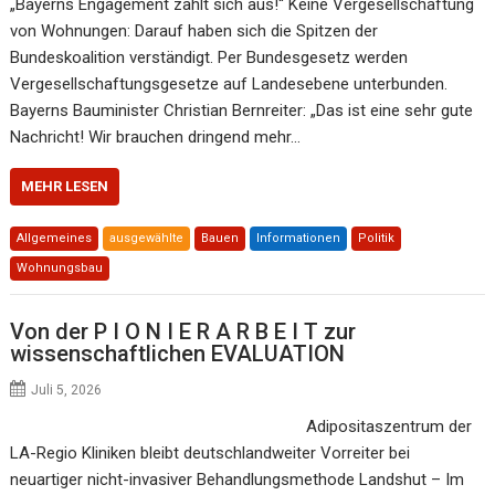
„Bayerns Engagement zahlt sich aus!“ Keine Vergesellschaftung
von Wohnungen: Darauf haben sich die Spitzen der
Bundeskoalition verständigt. Per Bundesgesetz werden
Vergesellschaftungsgesetze auf Landesebene unterbunden.
Bayerns Bauminister Christian Bernreiter: „Das ist eine sehr gute
Nachricht! Wir brauchen dringend mehr…
MEHR LESEN
Allgemeines
ausgewählte
Bauen
Informationen
Politik
Wohnungsbau
Von der P I O N I E R A R B E I T zur
wissenschaftlichen EVALUATION
Juli 5, 2026
Adipositaszentrum der
LA-Regio Kliniken bleibt deutschlandweiter Vorreiter bei
neuartiger nicht-invasiver Behandlungsmethode Landshut – Im