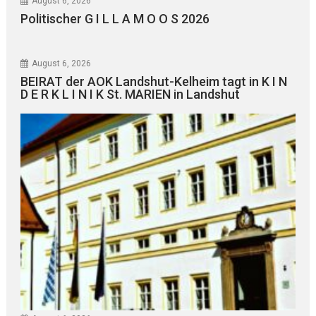
August 6, 2026
Politischer G I L L A M O O S 2026
August 6, 2026
BEIRAT der AOK Landshut-Kelheim tagt in K I N
D E R K L I N I K St. MARIEN in Landshut