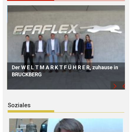
n
Hochwertige A U S B I L D U N G dank
modernster TECHNIK
Soziales