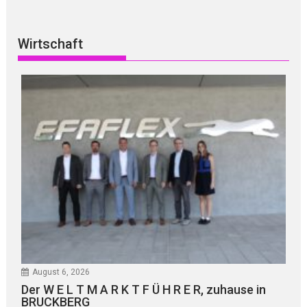
Wirtschaft
August 6, 2026
Der W E L T M A R K T F Ü H R E R, zuhause in
BRUCKBERG