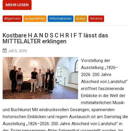
MEHR LESEN
Allgemein
ausgewählte
Informationen
Kultur
Vereine
Kostbare H A N D S C H R I F T lässt das
MITTELALTER erklingen
Juli 5, 2026
Vorstellung der
Ausstellung „1826–
2026: 200 Jahre
Abschied von Landshut“
eröffnet faszinierende
Einblicke in die Welt der
mittelalterlichen Musik-
und Buchkunst Mit eindrucksvollen Gesängen, spannenden
historischen Einblicken und regem Austausch ist am Samstag die
Ausstellung „1826–2026: 200 Jahre Abschied von Landshut“ in
der Zisterzienserinnen-Abtei Seligenthal vorgestellt worden. Im