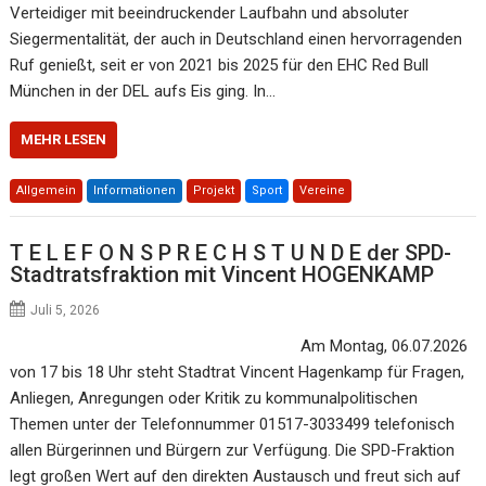
Verteidiger mit beeindruckender Laufbahn und absoluter
Siegermentalität, der auch in Deutschland einen hervorragenden
Ruf genießt, seit er von 2021 bis 2025 für den EHC Red Bull
München in der DEL aufs Eis ging. In…
MEHR LESEN
Allgemein
Informationen
Projekt
Sport
Vereine
T E L E F O N S P R E C H S T U N D E der SPD-
Stadtratsfraktion mit Vincent HOGENKAMP
Juli 5, 2026
Am Montag, 06.07.2026
von 17 bis 18 Uhr steht Stadtrat Vincent Hagenkamp für Fragen,
Anliegen, Anregungen oder Kritik zu kommunalpolitischen
Themen unter der Telefonnummer 01517-3033499 telefonisch
allen Bürgerinnen und Bürgern zur Verfügung. Die SPD-Fraktion
legt großen Wert auf den direkten Austausch und freut sich auf