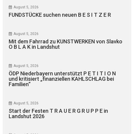
August 5, 2026
FUNDSTÜCKE suchen neuen B E S I T Z E R
August 5, 2026
Mit dem Fahrrad zu KUNSTWERKEN von Slavko
O B L A K in Landshut
August 5, 2026
ÖDP Niederbayern unterstützt P E T I T I O N
und kritisiert „finanziellen KAHLSCHLAG bei
Familien“
August 5, 2026
Start der Festen T R A U E R G R U P P E in
Landshut 2026