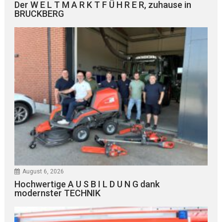
Der W E L T M A R K T F Ü H R E R, zuhause in
BRUCKBERG
August 6, 2026
Hochwertige A U S B I L D U N G dank
modernster TECHNIK