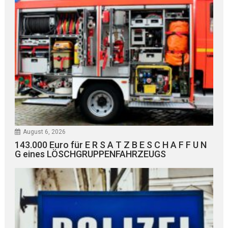
August 6, 2026
143.000 Euro für E R S A T Z B E S C H A F F U N
G eines LÖSCHGRUPPENFAHRZEUGS