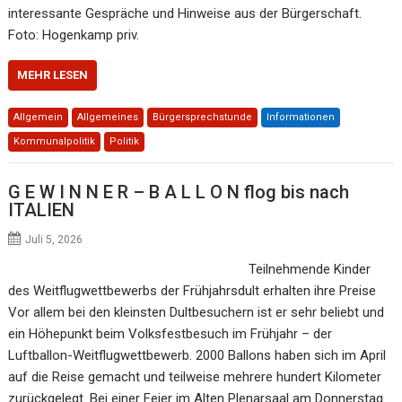
interessante Gespräche und Hinweise aus der Bürgerschaft.
Foto: Hogenkamp priv.
MEHR LESEN
Allgemein
Allgemeines
Bürgersprechstunde
Informationen
Kommunalpolitik
Politik
G E W I N N E R – B A L L O N flog bis nach
ITALIEN
Juli 5, 2026
Teilnehmende Kinder
des Weitflugwettbewerbs der Frühjahrsdult erhalten ihre Preise
Vor allem bei den kleinsten Dultbesuchern ist er sehr beliebt und
ein Höhepunkt beim Volksfestbesuch im Frühjahr – der
Luftballon-Weitflugwettbewerb. 2000 Ballons haben sich im April
auf die Reise gemacht und teilweise mehrere hundert Kilometer
zurückgelegt. Bei einer Feier im Alten Plenarsaal am Donnerstag