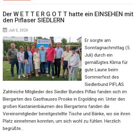
Der W E T T E R G O T T hatte ein EINSEHEN mit
den Piflaser SIEDLERN
Juli 5, 2026
Er sorgte am
Sonntagnachmittag (5.
Juli) durch ein
gemäßigtes Klima für
gute Laune beim
Sommerfest des
Siedlerbund PIFLAS
Zahlreiche Mitglieder des Siedler Bundes Piflas fanden sich im
Biergarten des Gasthauses Proske in Ergolding ein. Unter den
großen Kastanienbäumen des Biergartens fanden die
Vereinsmitglieder bereitgestellte Tische und Bänke, wo sie ihren
Platz einnehmen konnten, um sich wohl zu fühlen. Herzlich
begrüßte…