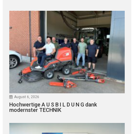
August 6, 2026
Hochwertige A U S B I L D U N G dank
modernster TECHNIK