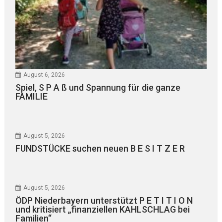
August 6, 2026
Spiel, S P A ß und Spannung für die ganze
FAMILIE
August 5, 2026
FUNDSTÜCKE suchen neuen B E S I T Z E R
August 5, 2026
ÖDP Niederbayern unterstützt P E T I T I O N
und kritisiert „finanziellen KAHLSCHLAG bei
Familien“