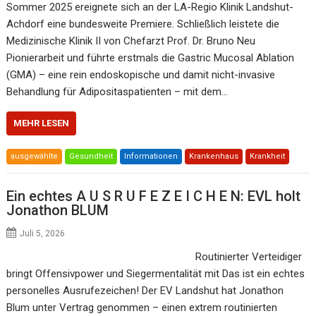
Sommer 2025 ereignete sich an der LA-Regio Klinik Landshut-
Achdorf eine bundesweite Premiere. Schließlich leistete die
Medizinische Klinik II von Chefarzt Prof. Dr. Bruno Neu
Pionierarbeit und führte erstmals die Gastric Mucosal Ablation
(GMA) – eine rein endoskopische und damit nicht-invasive
Behandlung für Adipositaspatienten – mit dem…
MEHR LESEN
ausgewählte
Gesundheit
Informationen
Krankenhaus
Krankheit
Ein echtes A U S R U F E Z E I C H E N: EVL holt
Jonathon BLUM
Juli 5, 2026
Routinierter Verteidiger
bringt Offensivpower und Siegermentalität mit Das ist ein echtes
personelles Ausrufezeichen! Der EV Landshut hat Jonathon
Blum unter Vertrag genommen – einen extrem routinierten