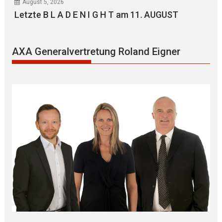
August 5, 2026
Letzte B L A D E N I G H T am 11. AUGUST
AXA Generalvertretung Roland Eigner