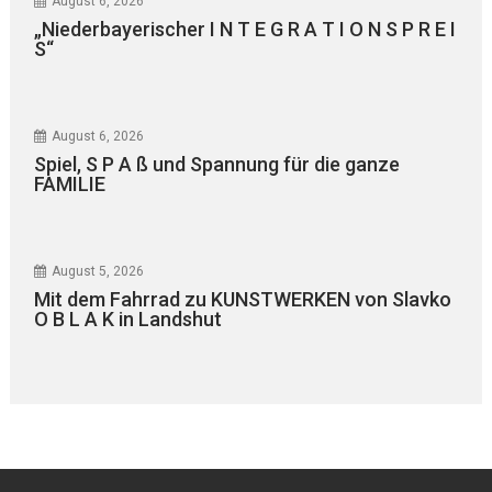
August 6, 2026
„Niederbayerischer I N T E G R A T I O N S P R E I
S“
August 6, 2026
Spiel, S P A ß und Spannung für die ganze
FAMILIE
August 5, 2026
Mit dem Fahrrad zu KUNSTWERKEN von Slavko
O B L A K in Landshut