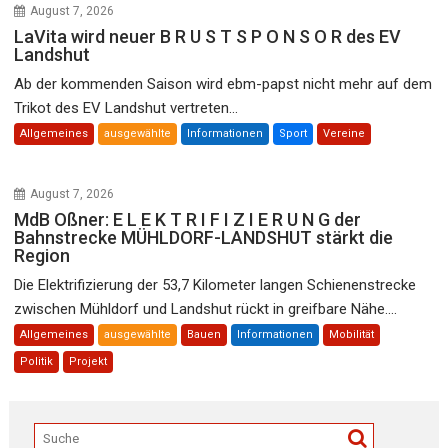
August 7, 2026
LaVita wird neuer B R U S T S P O N S O R des EV
Landshut
Ab der kommenden Saison wird ebm-papst nicht mehr auf dem
Trikot des EV Landshut vertreten...
Allgemeines
ausgewählte
Informationen
Sport
Vereine
August 7, 2026
MdB Oßner: E L E K T R I F I Z I E R U N G der
Bahnstrecke MÜHLDORF-LANDSHUT stärkt die
Region
Die Elektrifizierung der 53,7 Kilometer langen Schienenstrecke
zwischen Mühldorf und Landshut rückt in greifbare Nähe....
Allgemeines
ausgewählte
Bauen
Informationen
Mobilität
Politik
Projekt