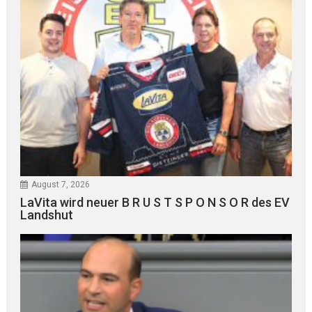
August 7, 2026
LaVita wird neuer B R U S T S P O N S O R des EV
Landshut