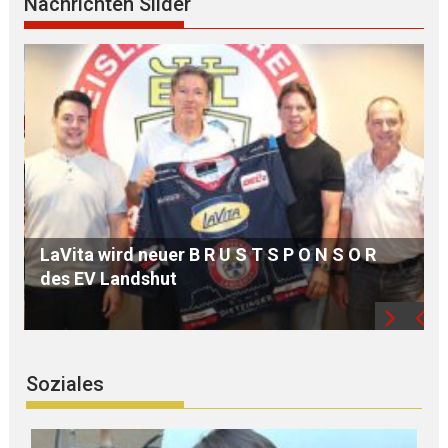
Nachrichten Slider
MdB Oßner: E L E K T R I F I Z I E R U N G der
Bahnstrecke MÜHLDORF-LANDSHUT stärkt
die Region
Soziales