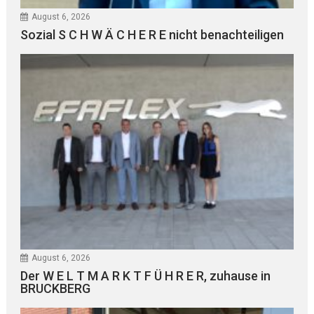
August 6, 2026
Sozial S C H W Ä C H E R E nicht benachteiligen
August 6, 2026
Der W E L T M A R K T F Ü H R E R, zuhause in
BRUCKBERG