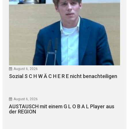
August 6, 2026
Sozial S C H W Ä C H E R E nicht benachteiligen
August 6, 2026
AUSTAUSCH mit einem G L O B A L Player aus
der REGION