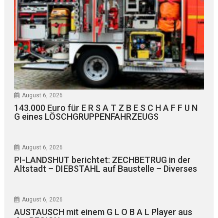
August 6, 2026
143.000 Euro für E R S A T Z B E S C H A F F U N
G eines LÖSCHGRUPPENFAHRZEUGS
August 6, 2026
PI-LANDSHUT berichtet: ZECHBETRUG in der
Altstadt – DIEBSTAHL auf Baustelle – Diverses
August 6, 2026
AUSTAUSCH mit einem G L O B A L Player aus