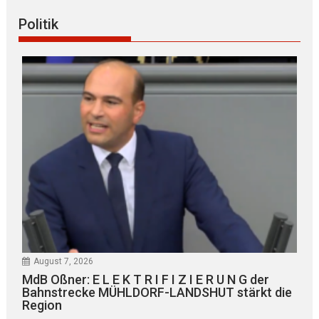
Politik
August 7, 2026
MdB Oßner: E L E K T R I F I Z I E R U N G der
Bahnstrecke MÜHLDORF-LANDSHUT stärkt die
Region