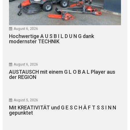
August 6, 2026
Hochwertige A U S B I L D U N G dank
modernster TECHNIK
August 6, 2026
AUSTAUSCH mit einem G L O B A L Player aus
der REGION
August 5, 2026
Mit KREATIVITÄT und G E S C H Ä F T S S I N N
gepunktet