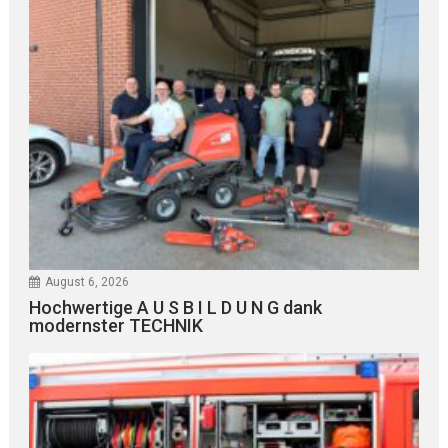
August 6, 2026
Hochwertige A U S B I L D U N G dank
modernster TECHNIK