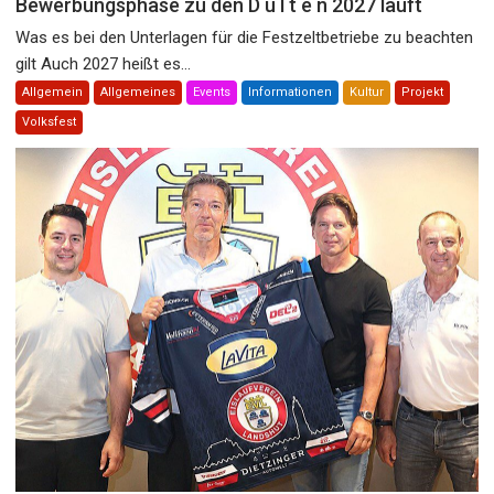
Bewerbungsphase zu den D u l t e n 2027 läuft
Was es bei den Unterlagen für die Festzeltbetriebe zu beachten
gilt Auch 2027 heißt es...
Allgemein
Allgemeines
Events
Informationen
Kultur
Projekt
Volksfest