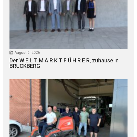
August 6, 2026
Der W E L T M A R K T F Ü H R E R, zuhause in
BRUCKBERG