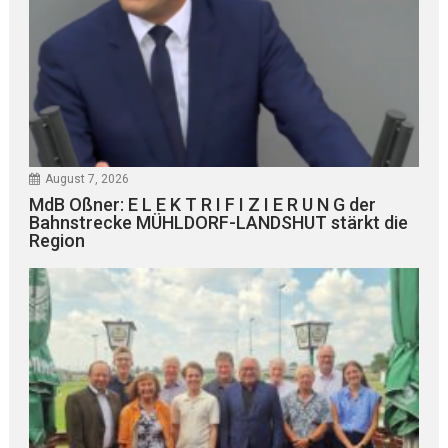
August 7, 2026
MdB Oßner: E L E K T R I F I Z I E R U N G der
Bahnstrecke MÜHLDORF-LANDSHUT stärkt die
Region