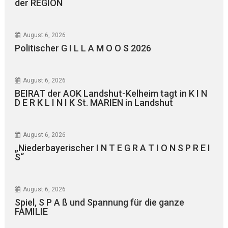
der REGION
August 6, 2026
Politischer G I L L A M O O S 2026
August 6, 2026
BEIRAT der AOK Landshut-Kelheim tagt in K I N
D E R K L I N I K St. MARIEN in Landshut
August 6, 2026
„Niederbayerischer I N T E G R A T I O N S P R E I
S“
August 6, 2026
Spiel, S P A ß und Spannung für die ganze
FAMILIE