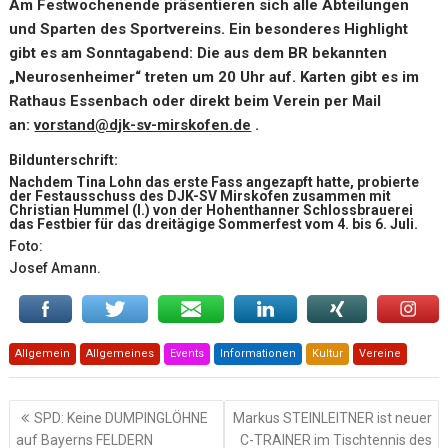
Am Festwochenende präsentieren sich alle Abteilungen
und Sparten des Sportvereins. Ein besonderes Highlight
gibt es am Sonntagabend: Die aus dem BR bekannten
„Neurosenheimer“ treten um 20 Uhr auf. Karten gibt es im
Rathaus Essenbach oder direkt beim Verein per Mail
an:
vorstand@djk-sv-mirskofen.de
.
Bildunterschrift:
Nachdem Tina Lohn das erste Fass angezapft hatte, probierte
der Festausschuss des DJK-SV Mirskofen zusammen mit
Christian Hummel (l.) von der Hohenthanner Schlossbrauerei
das Festbier für das dreitägige Sommerfest vom 4. bis 6. Juli.
Foto:
Josef Amann.
Allgemein
Allgemeines
Events
Informationen
Kultur
Vereine
Beitragsnavigation
SPD: Keine DUMPINGLÖHNE
Markus STEINLEITNER ist neuer
auf Bayerns FELDERN
C-TRAINER im Tischtennis des