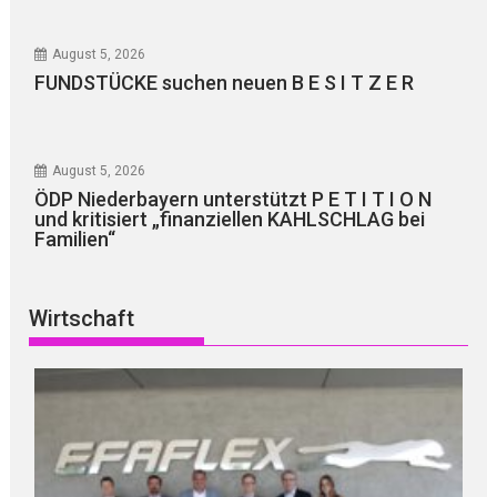
August 5, 2026
FUNDSTÜCKE suchen neuen B E S I T Z E R
August 5, 2026
ÖDP Niederbayern unterstützt P E T I T I O N
und kritisiert „finanziellen KAHLSCHLAG bei
Familien“
Wirtschaft