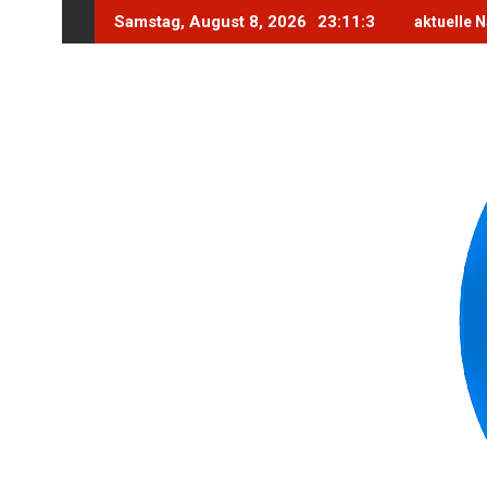
Skip
Samstag, August 8, 2026
23:11:4
aktuelle 
to
content