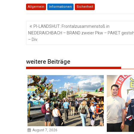
Allgemein
Informationen
Sicherheit
Beitragsnavigation
PI-LANDSHUT: Frontalzusammenstoß in
NIEDERAICHBACH – BRAND zweier Pkw – PAKET gestoh
– Div.
weitere Beiträge
August 7, 2026