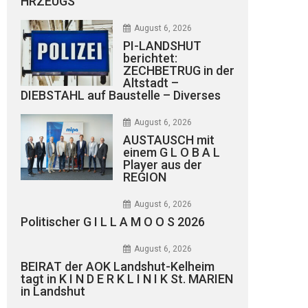
HRZEUGS
August 6, 2026
PI-LANDSHUT
berichtet:
ZECHBETRUG in der
Altstadt –
DIEBSTAHL auf Baustelle – Diverses
August 6, 2026
AUSTAUSCH mit
einem G L O B A L
Player aus der
REGION
August 6, 2026
Politischer G I L L A M O O S 2026
August 6, 2026
BEIRAT der AOK Landshut-Kelheim
tagt in K I N D E R K L I N I K St. MARIEN
in Landshut