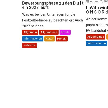
August 7, 20
Bewerbungsphase zu den D u l t
e n 2027 läuft
LaVita wird
O N S O R 
Was es bei den Unterlagen für die
Ab der komme
Festzeltbetriebe zu beachten gilt Auch
papst nicht m
2027 heißt es...
EV Landshut ve
Allgemein
Allgemeines
Events
Allgemeines
Informationen
Kultur
Projekt
Informationen
Volksfest