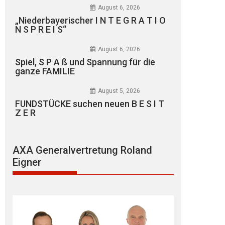
August 6, 2026
„Niederbayerischer I N T E G R A T I O
N S P R E I S“
August 6, 2026
Spiel, S P A ß und Spannung für die
ganze FAMILIE
August 5, 2026
FUNDSTÜCKE suchen neuen B E S I T
Z E R
AXA Generalvertretung Roland
Eigner