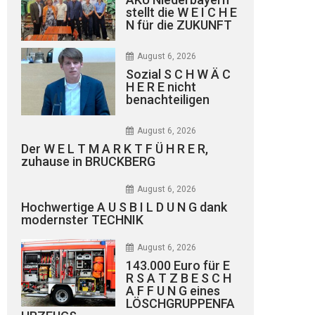
stellt die W E I C H E
N für die ZUKUNFT
August 6, 2026
Sozial S C H W Ä C
H E R E nicht
benachteiligen
August 6, 2026
Der W E L T M A R K T F Ü H R E R,
zuhause in BRUCKBERG
August 6, 2026
Hochwertige A U S B I L D U N G dank
modernster TECHNIK
August 6, 2026
143.000 Euro für E
R S A T Z B E S C H
A F F U N G eines
LÖSCHGRUPPENFA