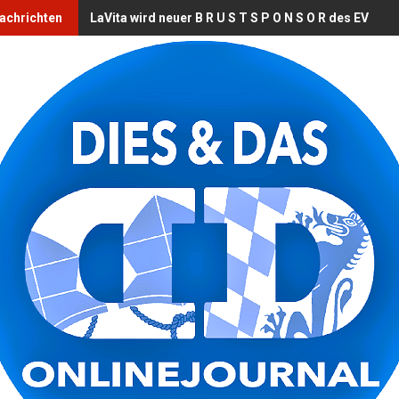
Nachrichten
LaVita wird neuer B R U S T S P O N S O R des EV Lan