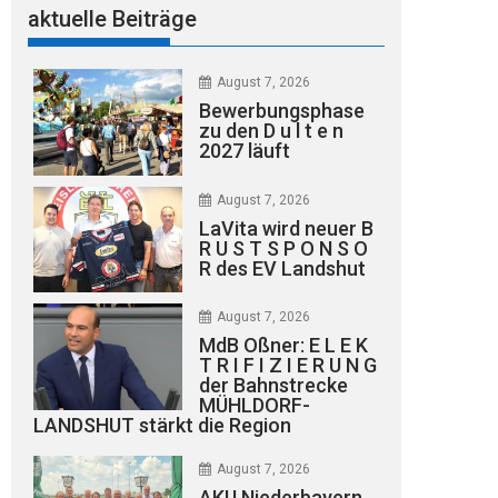
aktuelle Beiträge
August 7, 2026
Bewerbungsphase
zu den D u l t e n
2027 läuft
August 7, 2026
LaVita wird neuer B
R U S T S P O N S O
R des EV Landshut
August 7, 2026
MdB Oßner: E L E K
T R I F I Z I E R U N G
der Bahnstrecke
MÜHLDORF-
LANDSHUT stärkt die Region
August 7, 2026
AKU Niederbayern