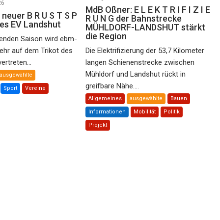
26
MdB Oßner: E L E K T R I F I Z I E
 neuer B R U S T S P
R U N G der Bahnstrecke
des EV Landshut
MÜHLDORF-LANDSHUT stärkt
die Region
nden Saison wird ebm-
ehr auf dem Trikot des
Die Elektrifizierung der 53,7 Kilometer
rtreten...
langen Schienenstrecke zwischen
Mühldorf und Landshut rückt in
ausgewählte
greifbare Nähe....
Sport
Vereine
Allgemeines
ausgewählte
Bauen
Informationen
Mobilität
Politik
Projekt