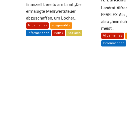
finanziell bereits am Limit „Die
Landrat Alfre
ermäßigte Mehrwertsteuer
EFAFLEX Als 
abzuschaffen, um Löcher...
also „heimlic
Allgemeines
ausgewählte
meist...
Informationen
Politik
Soziales
Allgemeines
Informationen