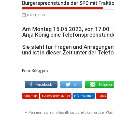
Bürgersprechstunde der SPD mit Frakti
Mai 11, 2023
Am Montag 15.05.2023, von 17.00 – 
Anja König eine Telefonsprechstunde
Sie steht für Fragen und Anregunge
und ist in dieser Zeit unter der Tel
Foto: König priv.
Facebook
X
Folge un
Allgemein
Bürgersprechstunde
Informationen
Politik
Beitragsnavigation
Pannermayr zum Flüchtlingsgipfel: „Kein großer Wurf