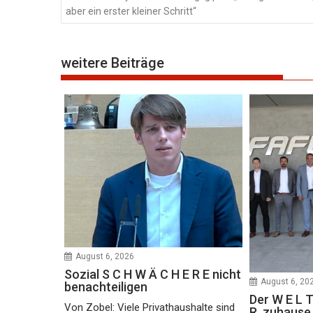
aber ein erster kleiner Schritt“
weitere Beiträge
August 6, 2026
Sozial S C H W Ä C H E R E nicht
August 6, 20
benachteiligen
Der W E L T
Von Zobel: Viele Privathaushalte sind
R, zuhaus