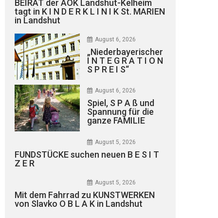
BEIRAT der AOK Landshut-Kelheim
tagt in K I N D E R K L I N I K St. MARIEN
in Landshut
August 6, 2026
„Niederbayerischer
I N T E G R A T I O N
S P R E I S“
August 6, 2026
Spiel, S P A ß und
Spannung für die
ganze FAMILIE
August 5, 2026
FUNDSTÜCKE suchen neuen B E S I T
Z E R
August 5, 2026
Mit dem Fahrrad zu KUNSTWERKEN
von Slavko O B L A K in Landshut