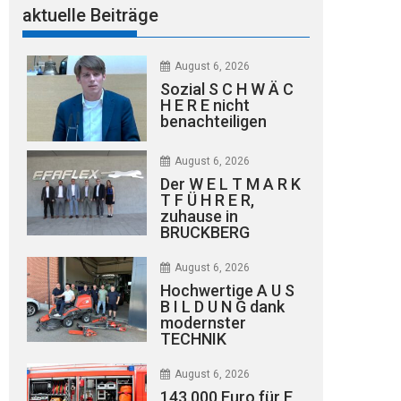
aktuelle Beiträge
August 6, 2026
Sozial S C H W Ä C
H E R E nicht
benachteiligen
August 6, 2026
Der W E L T M A R K
T F Ü H R E R,
zuhause in
BRUCKBERG
August 6, 2026
Hochwertige A U S
B I L D U N G dank
modernster
TECHNIK
August 6, 2026
143.000 Euro für E