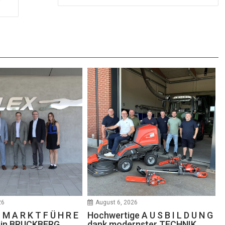
26
August 6, 2026
 M A R K T F Ü H R E
Hochwertige A U S B I L D U N G
e in BRUCKBERG
dank modernster TECHNIK