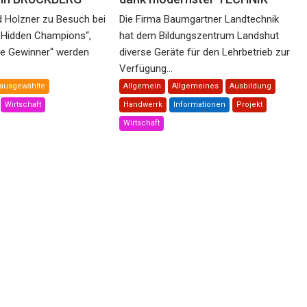
d Holzner zu Besuch bei
Die Firma Baumgartner Landtechnik
„Hidden Champions“,
hat dem Bildungszentrum Landshut
he Gewinner“ werden
diverse Geräte für den Lehrbetrieb zur
Verfügung...
ausgewählte
Allgemein
Allgemeines
Ausbildung
Wirtschaft
Handwerrk
Informationen
Projekt
Wirtschaft