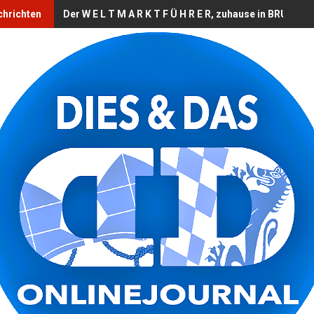
chrichten
Der W E L T M A R K T F Ü H R E R, zuhause in BRUCKB