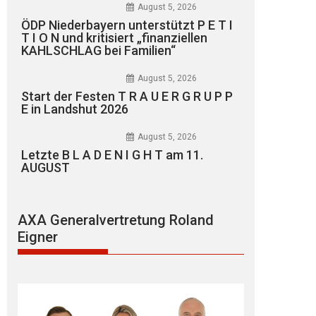
August 5, 2026
ÖDP Niederbayern unterstützt P E T I
T I O N und kritisiert „finanziellen
KAHLSCHLAG bei Familien“
August 5, 2026
Start der Festen T R A U E R G R U P P
E in Landshut 2026
August 5, 2026
Letzte B L A D E N I G H T am 11.
AUGUST
AXA Generalvertretung Roland
Eigner