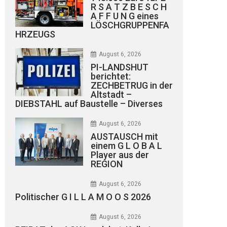
R S A T Z B E S C H
A F F U N G eines
LÖSCHGRUPPENFA
HRZEUGS
August 6, 2026
PI-LANDSHUT
berichtet:
ZECHBETRUG in der
Altstadt –
DIEBSTAHL auf Baustelle – Diverses
August 6, 2026
AUSTAUSCH mit
einem G L O B A L
Player aus der
REGION
August 6, 2026
Politischer G I L L A M O O S 2026
August 6, 2026