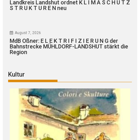
Landkreis Landshut ordnet K L I M A S C H U T Z
S T R U K T U R E N neu
August 7, 2026
MdB Oßner: E L E K T R I F I Z I E R U N G der
Bahnstrecke MÜHLDORF-LANDSHUT stärkt die
Region
Kultur