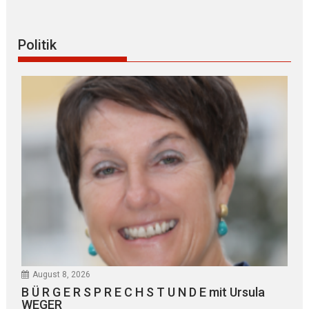
Politik
August 8, 2026
B Ü R G E R S P R E C H S T U N D E mit Ursula
WEGER