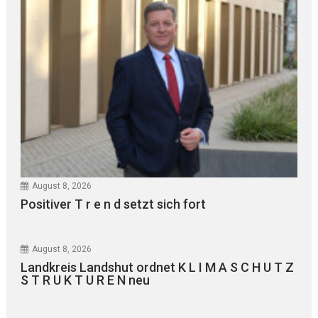
August 8, 2026
Positiver T r e n d setzt sich fort
August 8, 2026
Landkreis Landshut ordnet K L I M A S C H U T Z
S T R U K T U R E N neu