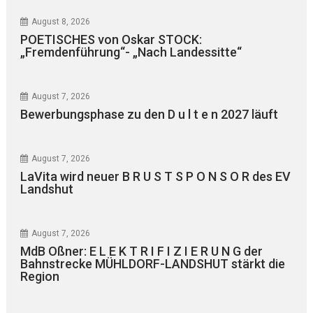
August 8, 2026
POETISCHES von Oskar STOCK:
„Fremdenführung“- „Nach Landessitte“
August 7, 2026
Bewerbungsphase zu den D u l t e n 2027 läuft
August 7, 2026
LaVita wird neuer B R U S T S P O N S O R des EV
Landshut
August 7, 2026
MdB Oßner: E L E K T R I F I Z I E R U N G der
Bahnstrecke MÜHLDORF-LANDSHUT stärkt die
Region