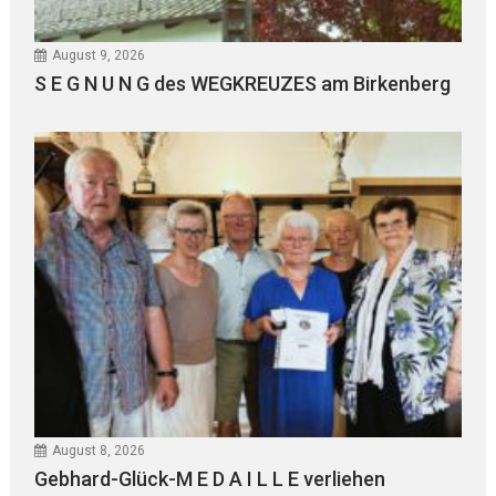
August 9, 2026
S E G N U N G des WEGKREUZES am Birkenberg
August 8, 2026
Gebhard-Glück-M E D A I L L E verliehen