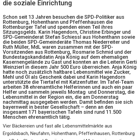
die soziale Einrichtung
Schon seit 13 Jahren besuchen die SPD-Politiker aus
Rottenburg, Hohenthann und Pfeffenhausen die
Rottenburger Tafel und spenden einen Teil ihres
Sitzungsgelds. Karin Hagendorn, Christine Erbinger und
SPD-Gemeinderat Stefan Schiessl aus Hohenthann sowie
die beiden SPD-Gemeinderäte Thomas Niederreiter und
Ruth Müller, MdL waren zusammen mit der SPD-
Vorsitzenden aus Rottenburg, Rosmarie Schmid und der
Bundestagskandidatin Anja König auf dem ehemaligen
Kasernengelände zu Gast und konnten an die Leiterin Gerti
Weinzierl in diesem Jahr 500 Euro überreichen. Anja König
hatte noch zusätzlich haltbare Lebensmittel wie Zucker,
Mehl und Öl als Geschenk dabei und Karin Hagendorn
unterstützte die Tiertafel mit Katzenfutter. Im Tafel-Team
arbeiten 38 ehrenamtliche Helferinnen und auch ein paar
Helfer und sammeln jeweils Montag und Donnerstag, die
Lebensmittel in der Region ein, die am Donnerstag
nachmittag ausgegeben werden. Damit befinden sie sich
bayernweit in bester Gesellschaft – denn an den
insgesamt 171 bayerischen Tafeln sind rund 11.500
Menschen ehrenamtlich tätig.
Vier Bäckereien und fast alle Lebensmittelmärkte aus
Ergoldsbach, Neufahrn, Hohenthann, Pfeffenhausen, Rottenburg