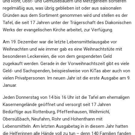
und Rohr, Obst- und Gemüsebauern und Metzgereien sortieren
regelmäßig aus, was übrig geblieben ist oder aus saisonalen
Gründen aus dem Sortiment genommen wird und stellen es der
Tafel, die seit 17 Jahren unter der Trägerschaft des Diakonischen
Werks der evangelischen Kirche arbeitet, zur Verfügung.
Am 19. Dezember war die letzte Lebensmittelausgabe vor
Weihnachten und wie immer gab es eine Weihnachtstüte mit
besonderen Leckereien, die von dem gespendeten Geld
zugekauft werden. Gerade in der Vorweihnachtszeit gibt es viele
Geld- und Sachspenden, beispieslweise von KiTas aber auch von
vielen Privatpersonen. Im neuen Jahr ist die erste Ausgabe am 9.
Januar.
Jeden Donnerstag von 14 bis 16 Uhr ist die Tafel am ehemaligen
Kasernengelände geöffnet und versorgt seit 17 Jahren
Bedürftige aus Rottenburg, Pfeffenhausen, Weihmichl,
Obersüßbach, Neufahrn, Rohr und Hohenthann mit
Lebensmitteln. Am letzten Ausgabetag in in diesem Jahr hatten
die Helferinnen alle Hände voll zu tun – denn 140 Familien fanden