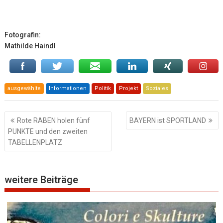
Fotografin:
Mathilde Haindl
ausgewählte
Informationen
Politik
Projekt
Soziales
Beitragsnavigation
Rote RABEN holen fünf
BAYERN ist SPORTLAND
PUNKTE und den zweiten
TABELLENPLATZ
weitere Beiträge