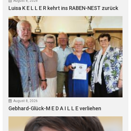
August 8, 2026
Luisa K E L L E R kehrt ins RABEN-NEST zurück
August 8, 2026
Gebhard-Glück-M E D A I L L E verliehen