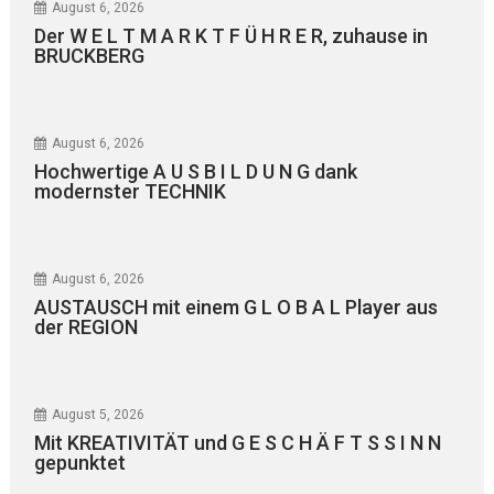
August 6, 2026
Der W E L T M A R K T F Ü H R E R, zuhause in
BRUCKBERG
August 6, 2026
Hochwertige A U S B I L D U N G dank
modernster TECHNIK
August 6, 2026
AUSTAUSCH mit einem G L O B A L Player aus
der REGION
August 5, 2026
Mit KREATIVITÄT und G E S C H Ä F T S S I N N
gepunktet