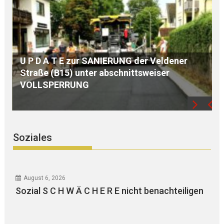
S E G N U N G des WEGKREUZES am
Birkenberg
Soziales
August 6, 2026
Sozial S C H W Ä C H E R E nicht benachteiligen