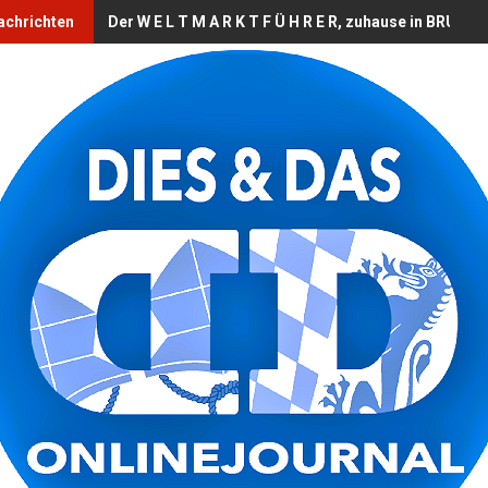
chrichten
Der W E L T M A R K T F Ü H R E R, zuhause in BRUCKB