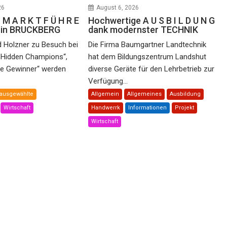
26
August 6, 2026
 M A R K T F Ü H R E
Hochwertige A U S B I L D U N G
e in BRUCKBERG
dank modernster TECHNIK
d Holzner zu Besuch bei
Die Firma Baumgartner Landtechnik
„Hidden Champions“,
hat dem Bildungszentrum Landshut
he Gewinner“ werden
diverse Geräte für den Lehrbetrieb zur
Verfügung...
ausgewählte
Allgemein
Allgemeines
Ausbildung
Wirtschaft
Handwerrk
Informationen
Projekt
Wirtschaft