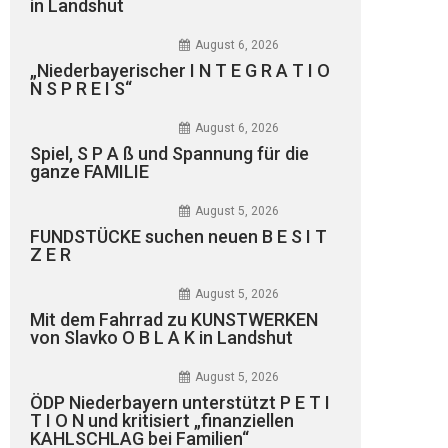
in Landshut
August 6, 2026
„Niederbayerischer I N T E G R A T I O
N S P R E I S“
August 6, 2026
Spiel, S P A ß und Spannung für die
ganze FAMILIE
August 5, 2026
FUNDSTÜCKE suchen neuen B E S I T
Z E R
August 5, 2026
Mit dem Fahrrad zu KUNSTWERKEN
von Slavko O B L A K in Landshut
August 5, 2026
ÖDP Niederbayern unterstützt P E T I
T I O N und kritisiert „finanziellen
KAHLSCHLAG bei Familien“