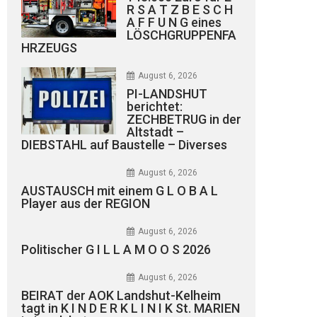
R S A T Z B E S C H
A F F U N G eines
LÖSCHGRUPPENFA
HRZEUGS
August 6, 2026
PI-LANDSHUT
berichtet:
ZECHBETRUG in der
Altstadt –
DIEBSTAHL auf Baustelle – Diverses
August 6, 2026
AUSTAUSCH mit einem G L O B A L
Player aus der REGION
August 6, 2026
Politischer G I L L A M O O S 2026
August 6, 2026
BEIRAT der AOK Landshut-Kelheim
tagt in K I N D E R K L I N I K St. MARIEN