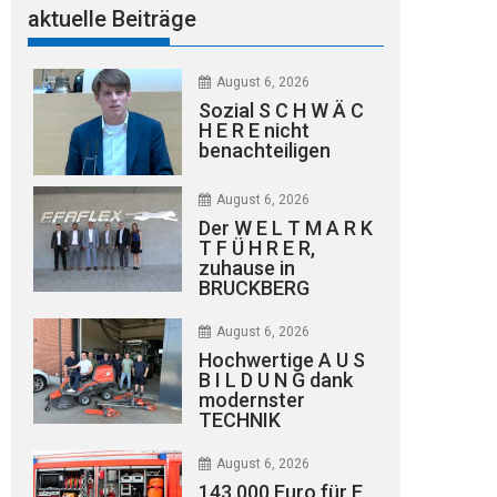
aktuelle Beiträge
August 6, 2026
Sozial S C H W Ä C
H E R E nicht
benachteiligen
August 6, 2026
Der W E L T M A R K
T F Ü H R E R,
zuhause in
BRUCKBERG
August 6, 2026
Hochwertige A U S
B I L D U N G dank
modernster
TECHNIK
August 6, 2026
143.000 Euro für E