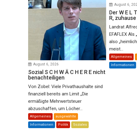
August 6, 20
Der W E L T
R, zuhaus
Landrat Alfre
EFAFLEX Als 
also „heimlic
meist...
Allgemeines
August 6, 2026
Informationen
Sozial S C H W Ä C H E R E nicht
benachteiligen
Von Zobel: Viele Privathaushalte sind
finanziell bereits am Limit „Die
ermäßigte Mehrwertsteuer
abzuschaffen, um Löcher...
Allgemeines
ausgewählte
Informationen
Politik
Soziales