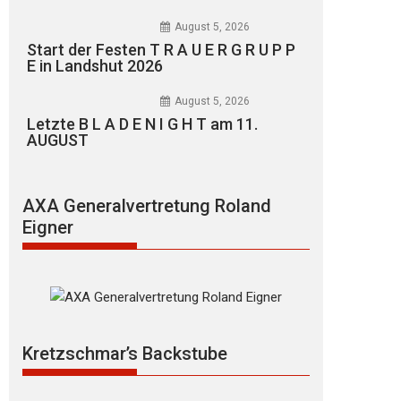
August 5, 2026
Start der Festen T R A U E R G R U P P
E in Landshut 2026
August 5, 2026
Letzte B L A D E N I G H T am 11.
AUGUST
AXA Generalvertretung Roland
Eigner
Kretzschmar’s Backstube