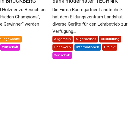
e in BRUCKBERG
dank modernster TECHNIK
d Holzner zu Besuch bei
Die Firma Baumgartner Landtechnik
„Hidden Champions“,
hat dem Bildungszentrum Landshut
he Gewinner“ werden
diverse Geräte für den Lehrbetrieb zur
Verfügung...
ausgewählte
Allgemein
Allgemeines
Ausbildung
Wirtschaft
Handwerrk
Informationen
Projekt
Wirtschaft