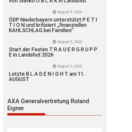
von Slavko O B L A K in Landshut
August 5, 2026
ÖDP Niederbayern unterstützt P E T I
T I O N und kritisiert „finanziellen
KAHLSCHLAG bei Familien“
August 5, 2026
Start der Festen T R A U E R G R U P P
E in Landshut 2026
August 5, 2026
Letzte B L A D E N I G H T am 11.
AUGUST
AXA Generalvertretung Roland
Eigner