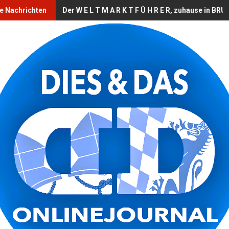
le Nachrichten
Der W E L T M A R K T F Ü H R E R, zuhause in B