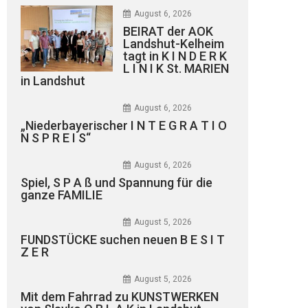
August 6, 2026
BEIRAT der AOK
Landshut-Kelheim
tagt in K I N D E R K
L I N I K St. MARIEN
in Landshut
August 6, 2026
„Niederbayerischer I N T E G R A T I O
N S P R E I S“
August 6, 2026
Spiel, S P A ß und Spannung für die
ganze FAMILIE
August 5, 2026
FUNDSTÜCKE suchen neuen B E S I T
Z E R
August 5, 2026
Mit dem Fahrrad zu KUNSTWERKEN