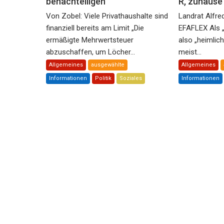
benachteiligen
R, zuhaus
Von Zobel: Viele Privathaushalte sind
Landrat Alfre
finanziell bereits am Limit „Die
EFAFLEX Als 
ermäßigte Mehrwertsteuer
also „heimlic
abzuschaffen, um Löcher...
meist...
Allgemeines
ausgewählte
Allgemeines
Informationen
Politik
Soziales
Informationen