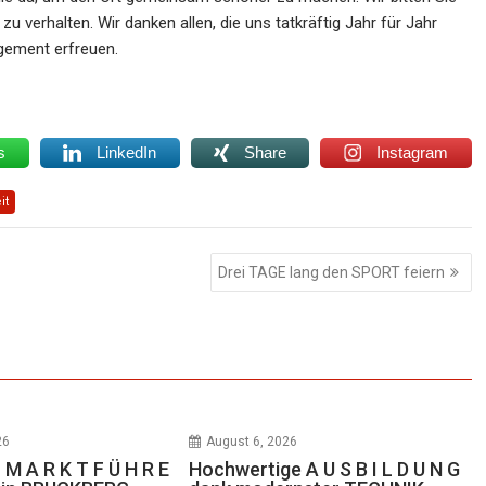
u verhalten. Wir danken allen, die uns tatkräftig Jahr für Jahr
agement erfreuen.
s
LinkedIn
Share
Instagram
it
Drei TAGE lang den SPORT feiern
26
August 6, 2026
 M A R K T F Ü H R E
Hochwertige A U S B I L D U N G