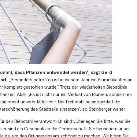
orkommt, dass Pflanzen entwendet werden“, sagt Gerd
orf.
„Besonders betroffen ist in diesem Jahr ein Blumenkasten an
hr komplett gestohlen wurde.“ Trotz der wiederholten Diebstähle
flanzen. Aber: „Es ist nicht nur ein Verlust von Blumen, sondern es
ement unserer Mitglieder. Der Diebstahl beeinträchtigt die
e Verschönerung des Stadtteils einsetzen“, so Steinberger weiter.
ür den Diebstahl verantwortlich sind: „Überlegen Sie bitte, was Sie
hier sind ein Geschenk an die Gemeinschaft. Sie bereichern unser
 alle da, um den Ort gemeinsam schöner zu machen. Wir bitten Sie