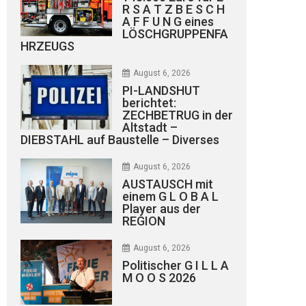
R S A T Z B E S C H
A F F U N G eines
LÖSCHGRUPPENFA
HRZEUGS
August 6, 2026
PI-LANDSHUT
berichtet:
ZECHBETRUG in der
Altstadt –
DIEBSTAHL auf Baustelle – Diverses
August 6, 2026
AUSTAUSCH mit
einem G L O B A L
Player aus der
REGION
August 6, 2026
Politischer G I L L A
M O O S 2026