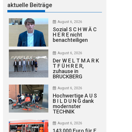
aktuelle Beiträge
August 6, 2026
Sozial S C H W Ä C
H E R E nicht
benachteiligen
August 6, 2026
Der W E L T M A R K
T F Ü H R E R,
zuhause in
BRUCKBERG
August 6, 2026
Hochwertige A U S
B I L D U N G dank
modernster
TECHNIK
August 6, 2026
143.000 Euro für E