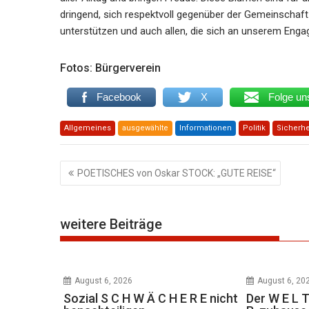
dringend, sich respektvoll gegenüber der Gemeinschaft z
unterstützen und auch allen, die sich an unserem Eng
Fotos: Bürgerverein
Facebook
X
Folge un
Allgemeines
ausgewählte
Informationen
Politik
Sicherhe
Beitragsnavigation
POETISCHES von Oskar STOCK: „GUTE REISE“
weitere Beiträge
August 6, 2026
August 6, 20
Sozial S C H W Ä C H E R E nicht
Der W E L T