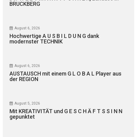
BRUCKBERG
August 6, 2026
Hochwertige A U S B I L D U N G dank
modernster TECHNIK
August 6, 2026
AUSTAUSCH mit einem G L O B A L Player aus
der REGION
August 5, 2026
Mit KREATIVITÄT und G E S C H Ä F T S S I N N
gepunktet