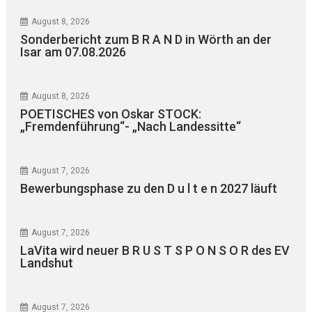
August 8, 2026
Sonderbericht zum B R A N D in Wörth an der
Isar am 07.08.2026
August 8, 2026
POETISCHES von Oskar STOCK:
„Fremdenführung“- „Nach Landessitte“
August 7, 2026
Bewerbungsphase zu den D u l t e n 2027 läuft
August 7, 2026
LaVita wird neuer B R U S T S P O N S O R des EV
Landshut
August 7, 2026