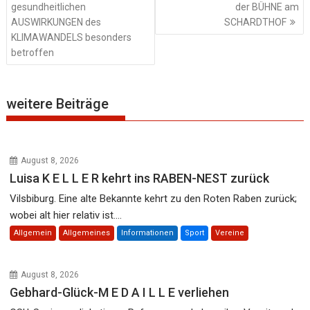
gesundheitlichen
der BÜHNE am
AUSWIRKUNGEN des
SCHARDTHOF
KLIMAWANDELS besonders
betroffen
weitere Beiträge
August 8, 2026
Luisa K E L L E R kehrt ins RABEN-NEST zurück
Vilsbiburg. Eine alte Bekannte kehrt zu den Roten Raben zurück;
wobei alt hier relativ ist....
Allgemein
Allgemeines
Informationen
Sport
Vereine
August 8, 2026
Gebhard-Glück-M E D A I L L E verliehen