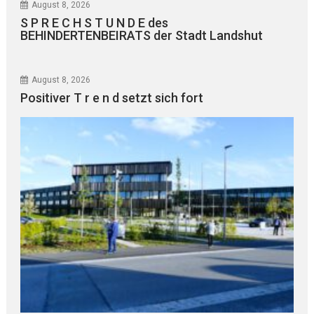
August 8, 2026
S P R E C H S T U N D E des
BEHINDERTENBEIRATS der Stadt Landshut
August 8, 2026
Positiver T r e n d setzt sich fort