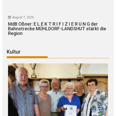
August 7, 2026
MdB Oßner: E L E K T R I F I Z I E R U N G der
Bahnstrecke MÜHLDORF-LANDSHUT stärkt die
Region
Kultur