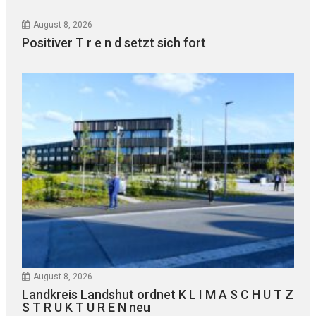
August 8, 2026
Positiver T r e n d setzt sich fort
August 8, 2026
Landkreis Landshut ordnet K L I M A S C H U T Z
S T R U K T U R E N neu