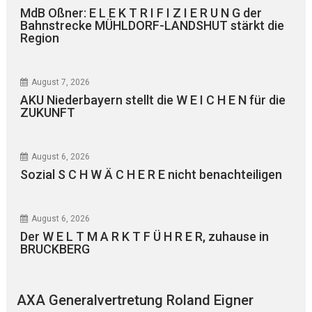
MdB Oßner: E L E K T R I F I Z I E R U N G der
Bahnstrecke MÜHLDORF-LANDSHUT stärkt die
Region
August 7, 2026
AKU Niederbayern stellt die W E I C H E N für die
ZUKUNFT
August 6, 2026
Sozial S C H W Ä C H E R E nicht benachteiligen
August 6, 2026
Der W E L T M A R K T F Ü H R E R, zuhause in
BRUCKBERG
AXA Generalvertretung Roland Eigner