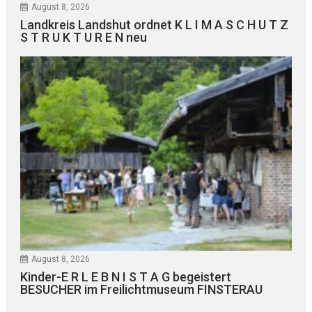
August 8, 2026
Landkreis Landshut ordnet K L I M A S C H U T Z
S T R U K T U R E N neu
August 8, 2026
Kinder-E R L E B N I S T A G begeistert
BESUCHER im Freilichtmuseum FINSTERAU