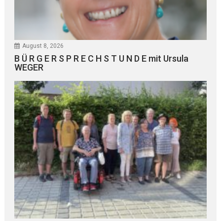
August 8, 2026
B Ü R G E R S P R E C H S T U N D E mit Ursula
WEGER