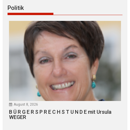
Politik
August 8, 2026
B Ü R G E R S P R E C H S T U N D E mit Ursula
WEGER