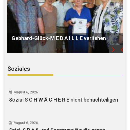
B Ü R G E R S P R E C H S T U N D E mit Ursula
WEGER
Soziales
August 6, 2026
Sozial S C H W Ä C H E R E nicht benachteiligen
August 6, 2026