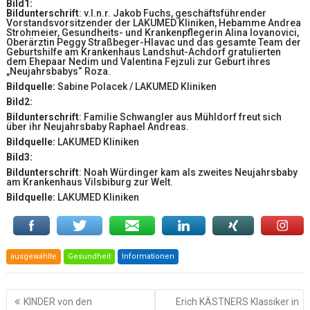
Bild1:
Bildunterschrift
: v.l.n.r. Jakob Fuchs, geschäftsführender
Vorstandsvorsitzender der LAKUMED Kliniken, Hebamme Andrea
Strohmeier, Gesundheits- und Krankenpflegerin Alina Iovanovici,
Oberärztin Peggy Straßbeger-Hlavac und das gesamte Team der
Geburtshilfe am Krankenhaus Landshut-Achdorf gratulierten
dem Ehepaar Nedim und Valentina Fejzuli zur Geburt ihres
„Neujahrsbabys“ Roza.
Bildquelle:
Sabine Polacek / LAKUMED Kliniken
Bild2:
Bildunterschrift
: Familie Schwangler aus Mühldorf freut sich
über ihr Neujahrsbaby Raphael Andreas.
Bildquelle:
LAKUMED Kliniken
Bild3:
Bildunterschrift
: Noah Würdinger kam als zweites Neujahrsbaby
am Krankenhaus Vilsbiburg zur Welt.
Bildquelle:
LAKUMED Kliniken
ausgewählte
Gesundheit
Informationen
Beitragsnavigation
KINDER von den
Erich KÄSTNERS Klassiker in