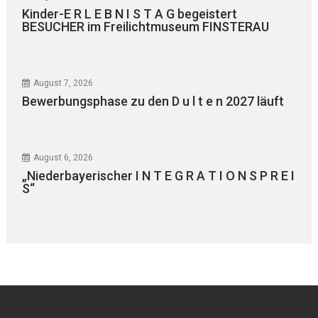
Kinder-E R L E B N I S T A G begeistert
BESUCHER im Freilichtmuseum FINSTERAU
August 7, 2026
Bewerbungsphase zu den D u l t e n 2027 läuft
August 6, 2026
„Niederbayerischer I N T E G R A T I O N S P R E I
S“