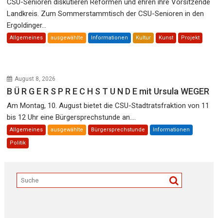
CSU-Senioren diskutieren Reformen und ehren ihre Vorsitzende
Landkreis. Zum Sommerstammtisch der CSU-Senioren in den
Ergoldinger...
Allgemeines
ausgewählte
Informationen
Kultur
Kunst
Projekt
August 8, 2026
B Ü R G E R S P R E C H S T U N D E mit Ursula WEGER
Am Montag, 10. August bietet die CSU-Stadtratsfraktion von 11
bis 12 Uhr eine Bürgersprechstunde an....
Allgemeines
ausgewählte
Bürgersprechstunde
Informationen
Politik