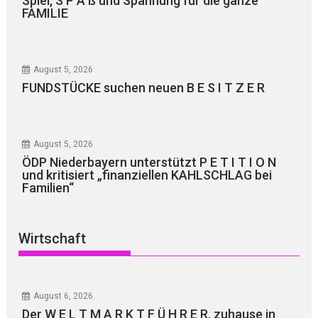
Spiel, S P A ß und Spannung für die ganze
FAMILIE
August 5, 2026
FUNDSTÜCKE suchen neuen B E S I T Z E R
August 5, 2026
ÖDP Niederbayern unterstützt P E T I T I O N
und kritisiert „finanziellen KAHLSCHLAG bei
Familien“
Wirtschaft
August 6, 2026
Der W E L T M A R K T F Ü H R E R, zuhause in