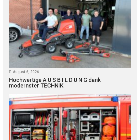
August 6, 2026
Hochwertige A U S B I L D U N G dank
modernster TECHNIK