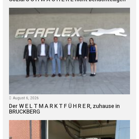
August 6, 2026
Der W E L T M A R K T F Ü H R E R, zuhause in
BRUCKBERG