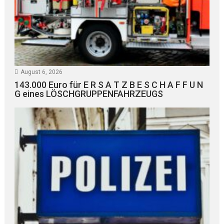
August 6, 2026
143.000 Euro für E R S A T Z B E S C H A F F U N
G eines LÖSCHGRUPPENFAHRZEUGS