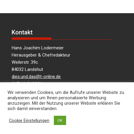
Kontakt
Hans Joachim Lodermeier
Herausgeber & Chefredakteur
Weilerstr. 39c
84032 Landshut
dies.und.das@t-online.de
0176/64349821
Wir verwenden Cookies, um die Aufrufe unserer Website zu
analysieren und um Ihnen personalisierte Werbung
anzuzeigen. Mit der Nutzung unserer Website erklären Sie
Über uns
sich damit einverstanden.
Cookie Einstellungen
OK
Informationen aus Politik – Wirtschaft – Kultur –
Umwelt – Gesellschaft – für die Region Landshut