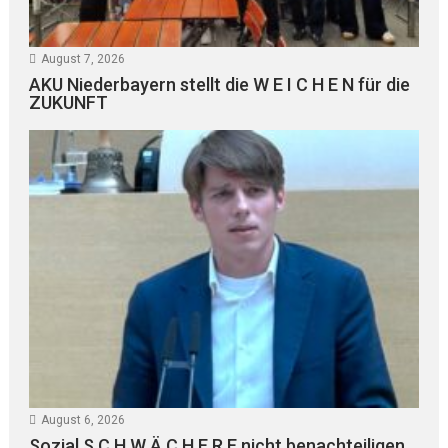
August 7, 2026
AKU Niederbayern stellt die W E I C H E N für die
ZUKUNFT
August 6, 2026
Sozial S C H W Ä C H E R E nicht benachteiligen