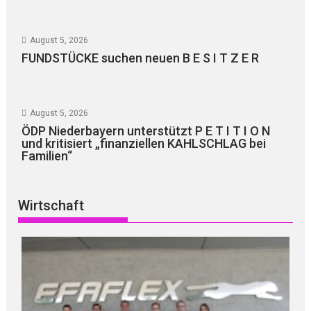
August 5, 2026
FUNDSTÜCKE suchen neuen B E S I T Z E R
August 5, 2026
ÖDP Niederbayern unterstützt P E T I T I O N
und kritisiert „finanziellen KAHLSCHLAG bei
Familien“
Wirtschaft