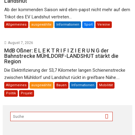
Landshut
Ab der kommenden Saison wird ebm-papst nicht mehr auf dem
Trikot des EV Landshut vertreten...
Allgemeines
ausgewählte
Informationen
Sport
Vereine
August 7, 2026
MdB Oßner: E L E K T R I F I Z I E R U N G der
Bahnstrecke MÜHLDORF-LANDSHUT stärkt die
Region
Die Elektrifizierung der 53,7 Kilometer langen Schienenstrecke
zwischen Mühldorf und Landshut rückt in greifbare Nähe....
Allgemeines
ausgewählte
Bauen
Informationen
Mobilität
Politik
Projekt