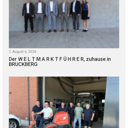
August 6, 2026
Der W E L T M A R K T F Ü H R E R, zuhause in
BRUCKBERG