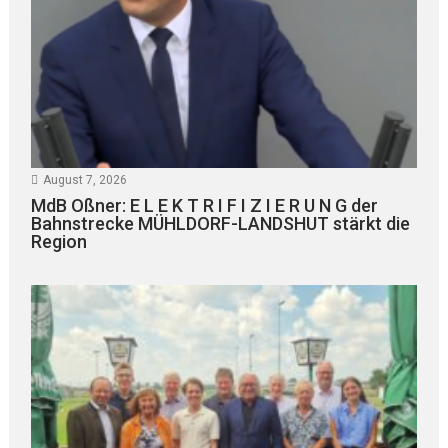
August 7, 2026
MdB Oßner: E L E K T R I F I Z I E R U N G der
Bahnstrecke MÜHLDORF-LANDSHUT stärkt die
Region