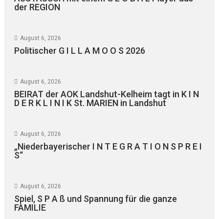
der REGION
August 6, 2026
Politischer G I L L A M O O S 2026
August 6, 2026
BEIRAT der AOK Landshut-Kelheim tagt in K I N
D E R K L I N I K St. MARIEN in Landshut
August 6, 2026
„Niederbayerischer I N T E G R A T I O N S P R E I
S“
August 6, 2026
Spiel, S P A ß und Spannung für die ganze
FAMILIE