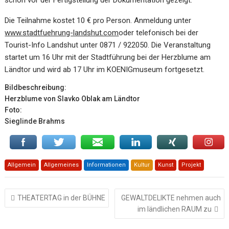
Die Teilnahme kostet 10 € pro Person. Anmeldung unter
www.stadtfuehrung-landshut.com
oder telefonisch bei der
Tourist-Info Landshut unter 0871 / 922050. Die Veranstaltung
startet um 16 Uhr mit der Stadtführung bei der Herzblume am
Ländtor und wird ab 17 Uhr im KOENIGmuseum fortgesetzt.
Bildbeschreibung:
Herzblume von Slavko Oblak am Ländtor
Foto:
Sieglinde Brahms
Allgemein
Allgemeines
Informationen
Kultur
Kunst
Projekt
Beitragsnavigation
THEATERTAG in der BÜHNE
GEWALTDELIKTE nehmen auch
im ländlichen RAUM zu