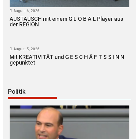
August 6, 2026
AUSTAUSCH mit einem G L O B A L Player aus
der REGION
August 5, 2026
Mit KREATIVITÄT und G E S C H Ä F T S S I N N
gepunktet
Politik