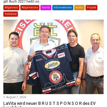
gilt Auch 2027 heißt es...
Allgemein
Allgemeines
Events
Informationen
Kultur
Projekt
Volksfest
August 7, 2026
LaVita wird neuer B R U S T S P O N S O R des EV