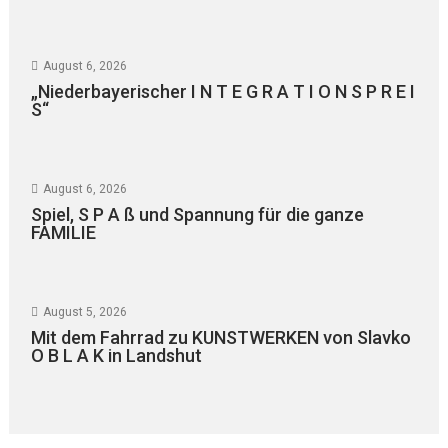
August 6, 2026
„Niederbayerischer I N T E G R A T I O N S P R E I
S“
August 6, 2026
Spiel, S P A ß und Spannung für die ganze
FAMILIE
August 5, 2026
Mit dem Fahrrad zu KUNSTWERKEN von Slavko
O B L A K in Landshut