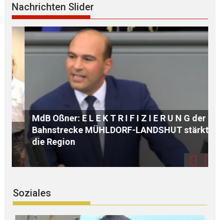
Nachrichten Slider
MdB Oßner: E L E K T R I F I Z I E R U N G der
Bahnstrecke MÜHLDORF-LANDSHUT stärkt
A
die Region
Soziales