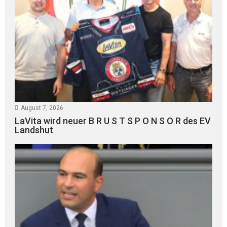
August 7, 2026
LaVita wird neuer B R U S T S P O N S O R des EV
Landshut