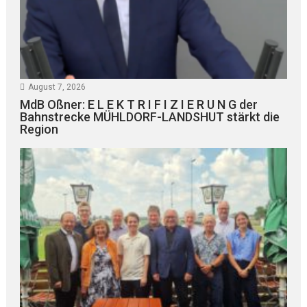
August 7, 2026
MdB Oßner: E L E K T R I F I Z I E R U N G der
Bahnstrecke MÜHLDORF-LANDSHUT stärkt die
Region