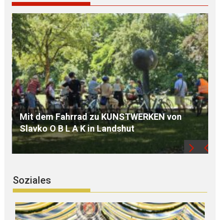
ÖDP Niederbayern unterstützt P E T I T I O N
und kritisiert „finanziellen KAHLSCHLAG bei
Familien“
Soziales