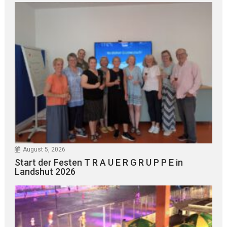
August 5, 2026
Start der Festen T R A U E R G R U P P E in
Landshut 2026