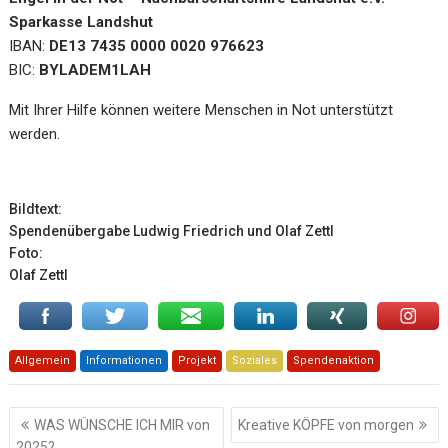
Sparkasse Landshut
IBAN:
DE13 7435 0000 0020 976623
BIC:
BYLADEM1LAH
Mit Ihrer Hilfe können weitere Menschen in Not unterstützt
werden.
Bildtext:
Spendenübergabe Ludwig Friedrich und Olaf Zettl
Foto:
Olaf Zettl
Allgemein
Informationen
Projekt
Soziales
Spendenaktion
Beitragsnavigation
WAS WÜNSCHE ICH MIR von
Kreative KÖPFE von morgen
2025?