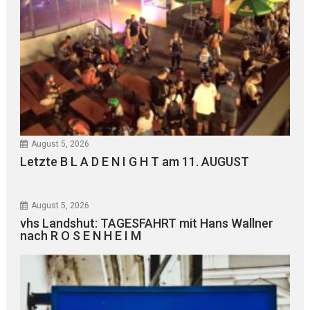
August 5, 2026
Letzte B L A D E N I G H T am 11. AUGUST
August 5, 2026
vhs Landshut: TAGESFAHRT mit Hans Wallner
nach R O S E N H E I M