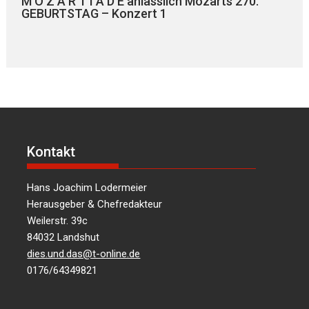
M O Z A R T I A D E anlässlich Mozarts 270.
GEBURTSTAG – Konzert 1
Kontakt
Hans Joachim Lodermeier
Herausgeber & Chefredakteur
Weilerstr. 39c
84032 Landshut
dies.und.das@t-online.de
0176/64349821