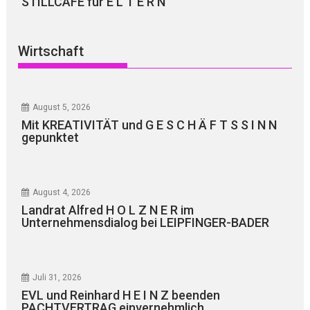
STILLCAFÉ für E L T E R N
Wirtschaft
August 5, 2026
Mit KREATIVITÄT und G E S C H Ä F T S S I N N
gepunktet
August 4, 2026
Landrat Alfred H O L Z N E R im
Unternehmensdialog bei LEIPFINGER-BADER
Juli 31, 2026
EVL und Reinhard H E I N Z beenden
PACHTVERTRAG einvernehmlich