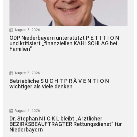
August 5, 2026
ÖDP Niederbayern unterstützt P E T I T I O N
und kritisiert „finanziellen KAHLSCHLAG bei
Familien“
August 5, 2026
Betriebliche S U C H T P R Ä V E N T I O N
wichtiger als viele denken
August 5, 2026
Dr. Stephan N I C K L bleibt „Ärztlicher
BEZIRKSBEAUFTRAGTER Rettungsdienst“ für
Niederbayern