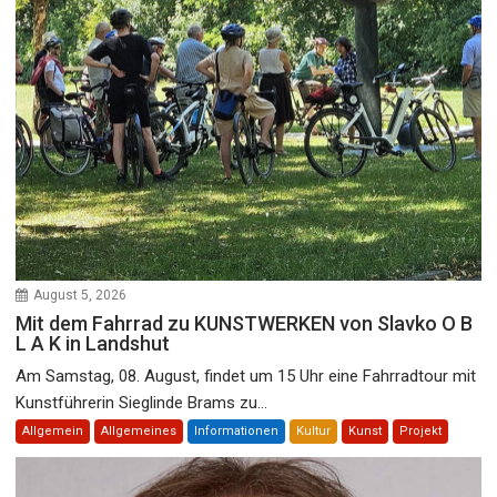
August 5, 2026
Mit dem Fahrrad zu KUNSTWERKEN von Slavko O B
L A K in Landshut
Am Samstag, 08. August, findet um 15 Uhr eine Fahrradtour mit
Kunstführerin Sieglinde Brams zu...
Allgemein
Allgemeines
Informationen
Kultur
Kunst
Projekt