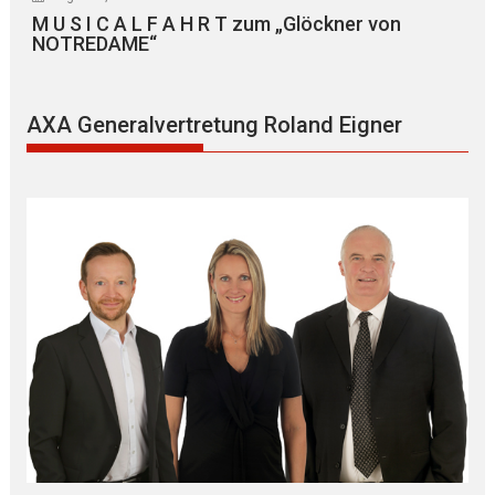
M U S I C A L F A H R T zum „Glöckner von
NOTREDAME“
AXA Generalvertretung Roland Eigner