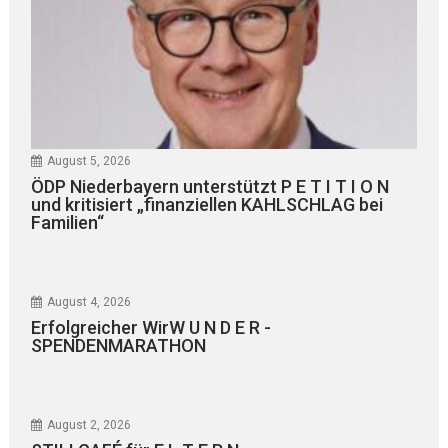
August 5, 2026
ÖDP Niederbayern unterstützt P E T I T I O N
und kritisiert „finanziellen KAHLSCHLAG bei
Familien“
August 4, 2026
Erfolgreicher WirW U N D E R -
SPENDENMARATHON
August 2, 2026