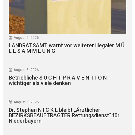
August 5, 2026
LANDRATSAMT warnt vor weiterer illegaler M Ü
L L S A M M L U N G
August 5, 2026
Betriebliche S U C H T P R Ä V E N T I O N
wichtiger als viele denken
August 5, 2026
Dr. Stephan N I C K L bleibt „Ärztlicher
BEZIRKSBEAUFTRAGTER Rettungsdienst“ für
Niederbayern