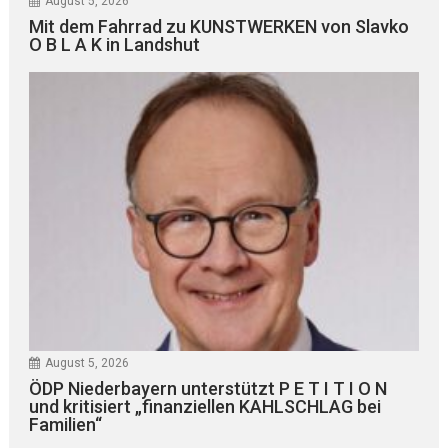
August 5, 2026
Mit dem Fahrrad zu KUNSTWERKEN von Slavko
O B L A K in Landshut
August 5, 2026
ÖDP Niederbayern unterstützt P E T I T I O N
und kritisiert „finanziellen KAHLSCHLAG bei
Familien“