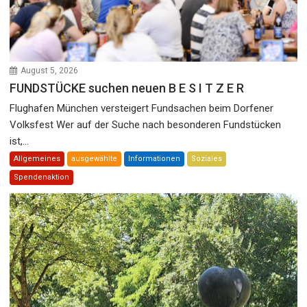
August 5, 2026
FUNDSTÜCKE suchen neuen B E S I T Z E R
Flughafen München versteigert Fundsachen beim Dorfener
Volksfest Wer auf der Suche nach besonderen Fundstücken
ist,...
Allgemeines
ausgewählte
Informationen
Soziales
Spendenaktion