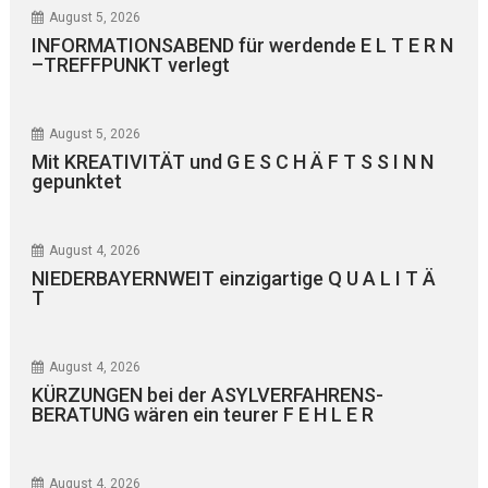
August 5, 2026
INFORMATIONSABEND für werdende E L T E R N
–TREFFPUNKT verlegt
August 5, 2026
Mit KREATIVITÄT und G E S C H Ä F T S S I N N
gepunktet
August 4, 2026
NIEDERBAYERNWEIT einzigartige Q U A L I T Ä
T
August 4, 2026
KÜRZUNGEN bei der ASYLVERFAHRENS-
BERATUNG wären ein teurer F E H L E R
August 4, 2026