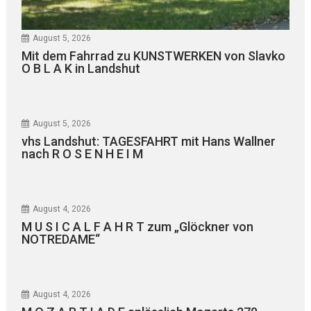
August 5, 2026
Mit dem Fahrrad zu KUNSTWERKEN von Slavko
O B L A K in Landshut
August 5, 2026
vhs Landshut: TAGESFAHRT mit Hans Wallner
nach R O S E N H E I M
August 4, 2026
M U S I C A L F A H R T zum „Glöckner von
NOTREDAME“
August 4, 2026