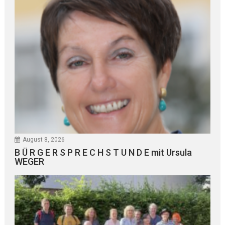
August 8, 2026
B Ü R G E R S P R E C H S T U N D E mit Ursula
WEGER