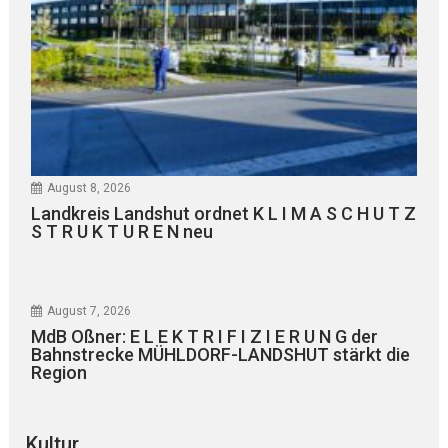
August 8, 2026
Landkreis Landshut ordnet K L I M A S C H U T Z
S T R U K T U R E N neu
August 7, 2026
MdB Oßner: E L E K T R I F I Z I E R U N G der
Bahnstrecke MÜHLDORF-LANDSHUT stärkt die
Region
Kultur