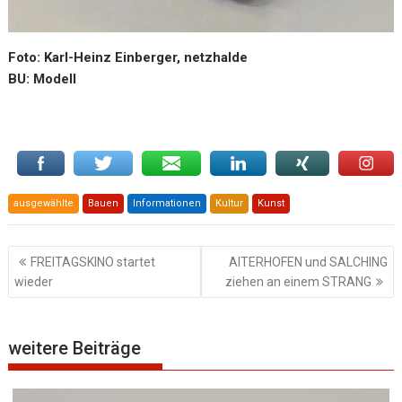
Foto: Karl-Heinz Einberger, netzhalde
BU: Modell
ausgewählte
Bauen
Informationen
Kultur
Kunst
Beitragsnavigation
FREITAGSKINO startet
AITERHOFEN und SALCHING
wieder
ziehen an einem STRANG
weitere Beiträge