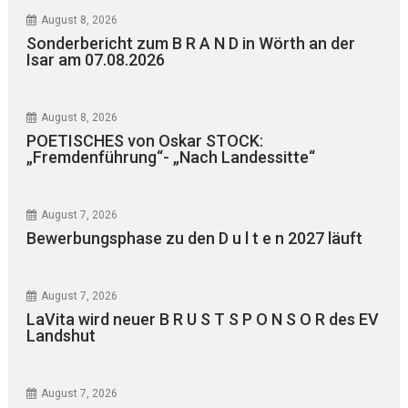
August 8, 2026
Sonderbericht zum B R A N D in Wörth an der
Isar am 07.08.2026
August 8, 2026
POETISCHES von Oskar STOCK:
„Fremdenführung“- „Nach Landessitte“
August 7, 2026
Bewerbungsphase zu den D u l t e n 2027 läuft
August 7, 2026
LaVita wird neuer B R U S T S P O N S O R des EV
Landshut
August 7, 2026