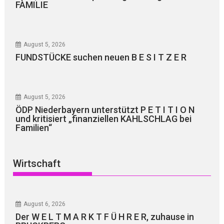
FAMILIE
August 5, 2026
FUNDSTÜCKE suchen neuen B E S I T Z E R
August 5, 2026
ÖDP Niederbayern unterstützt P E T I T I O N
und kritisiert „finanziellen KAHLSCHLAG bei
Familien“
Wirtschaft
August 6, 2026
Der W E L T M A R K T F Ü H R E R, zuhause in