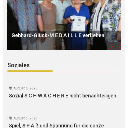
B Ü R G E R S P R E C H S T U N D E mit Ursula
WEGER
Soziales
August 6, 2026
Sozial S C H W Ä C H E R E nicht benachteiligen
August 6, 2026
Spiel, S P A ß und Spannung für die ganze