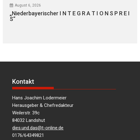
August 6, 2026
„Niederbayerischer I N T E G R A T I O N S P R E I
S“
Kontakt
Hans Joachim Lodermeier
Herausgeber & Chefredakteur
Weilerstr. 39c
84032 Landshut
dies.und.das@t-online.de
0176/64349821