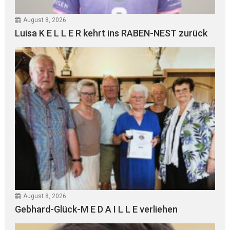
August 8, 2026
Luisa K E L L E R kehrt ins RABEN-NEST zurück
August 8, 2026
Gebhard-Glück-M E D A I L L E verliehen