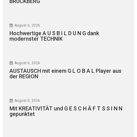
BRUCKBERG
August 6, 2026
Hochwertige A U S B I L D U N G dank
modernster TECHNIK
August 6, 2026
AUSTAUSCH mit einem G L O B A L Player aus
der REGION
August 5, 2026
Mit KREATIVITÄT und G E S C H Ä F T S S I N N
gepunktet