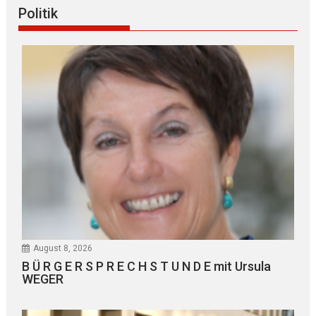
Politik
August 8, 2026
B Ü R G E R S P R E C H S T U N D E mit Ursula
WEGER