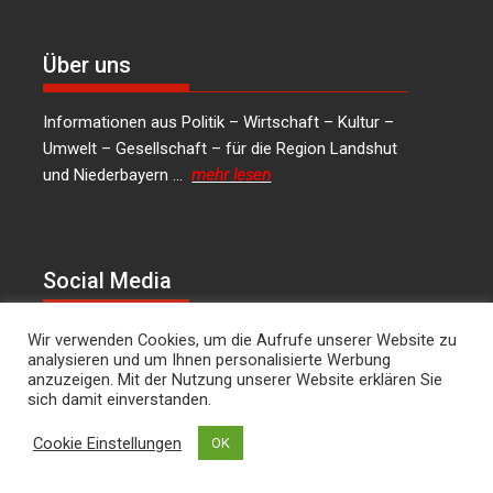
Über uns
Informationen aus Politik – Wirtschaft – Kultur –
Umwelt – Gesellschaft – für die Region Landshut
und Niederbayern …
mehr lesen
Social Media
LinkedIn
Facebook
Instagram
X
Wir verwenden Cookies, um die Aufrufe unserer Website zu
analysieren und um Ihnen personalisierte Werbung
anzuzeigen. Mit der Nutzung unserer Website erklären Sie
Kontakt
sich damit einverstanden.
Cookie Einstellungen
OK
Hans Joachim Lodermeier Herausgeber &
Chefredakteur Weilerstr. 39c 84032 Landshut