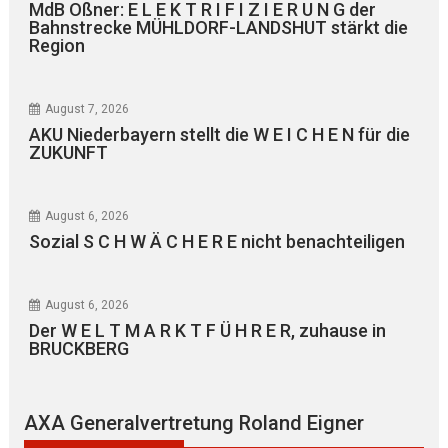
MdB Oßner: E L E K T R I F I Z I E R U N G der
Bahnstrecke MÜHLDORF-LANDSHUT stärkt die
Region
August 7, 2026
AKU Niederbayern stellt die W E I C H E N für die
ZUKUNFT
August 6, 2026
Sozial S C H W Ä C H E R E nicht benachteiligen
August 6, 2026
Der W E L T M A R K T F Ü H R E R, zuhause in
BRUCKBERG
AXA Generalvertretung Roland Eigner