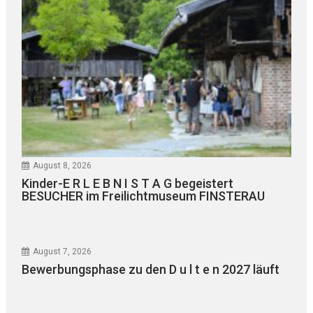
August 8, 2026
Kinder-E R L E B N I S T A G begeistert
BESUCHER im Freilichtmuseum FINSTERAU
August 7, 2026
Bewerbungsphase zu den D u l t e n 2027 läuft