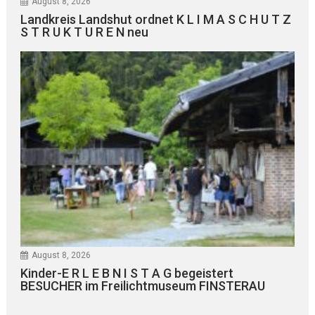
August 8, 2026
Landkreis Landshut ordnet K L I M A S C H U T Z
S T R U K T U R E N neu
August 8, 2026
Kinder-E R L E B N I S T A G begeistert
BESUCHER im Freilichtmuseum FINSTERAU