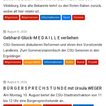
Vilsbiburg. Eine alte Bekannte kehrt zu den Roten Raben zurück;
wobei alt hier relativ ist....
Allgemein
Allgemeines
Informationen
Sport
Vereine
August 8, 2026
Gebhard-Glück-M E D A I L L E verliehen
CSU-Senioren diskutieren Reformen und ehren ihre Vorsitzende
Landkreis. Zum Sommerstammtisch der CSU-Senioren in den
Ergoldinger...
Allgemeines
ausgewählte
Informationen
Kultur
Kunst
Projekt
August 8, 2026
B Ü R G E R S P R E C H S T U N D E mit Ursula WEGER
Am Montag, 10. August bietet die CSU-Stadtratsfraktion von 11
bis 12 Uhr eine Bürgersprechstunde an....