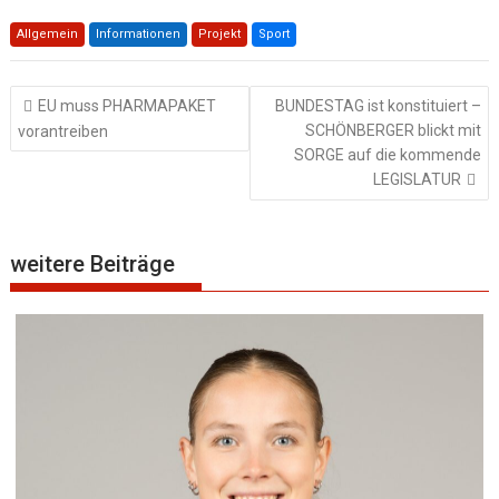
Allgemein
Informationen
Projekt
Sport
Beitragsnavigation
EU muss PHARMAPAKET
BUNDESTAG ist konstituiert –
SCHÖNBERGER blickt mit
vorantreiben
SORGE auf die kommende
LEGISLATUR
weitere Beiträge