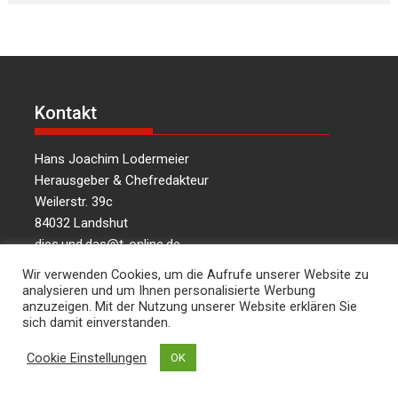
Kontakt
Hans Joachim Lodermeier
Herausgeber & Chefredakteur
Weilerstr. 39c
84032 Landshut
dies.und.das@t-online.de
0176/64349821
Wir verwenden Cookies, um die Aufrufe unserer Website zu
analysieren und um Ihnen personalisierte Werbung
anzuzeigen. Mit der Nutzung unserer Website erklären Sie
sich damit einverstanden.
Über uns
Cookie Einstellungen
OK
Informationen aus Politik – Wirtschaft – Kultur –