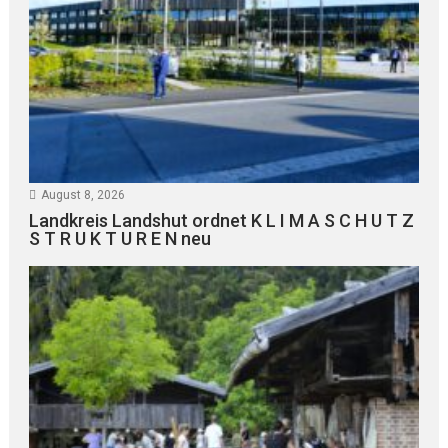
August 8, 2026
Landkreis Landshut ordnet K L I M A S C H U T Z
S T R U K T U R E N neu