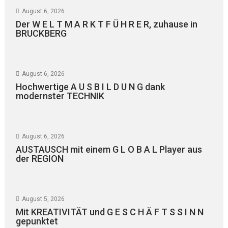
August 6, 2026
Der W E L T M A R K T F Ü H R E R, zuhause in
BRUCKBERG
August 6, 2026
Hochwertige A U S B I L D U N G dank
modernster TECHNIK
August 6, 2026
AUSTAUSCH mit einem G L O B A L Player aus
der REGION
August 5, 2026
Mit KREATIVITÄT und G E S C H Ä F T S S I N N
gepunktet