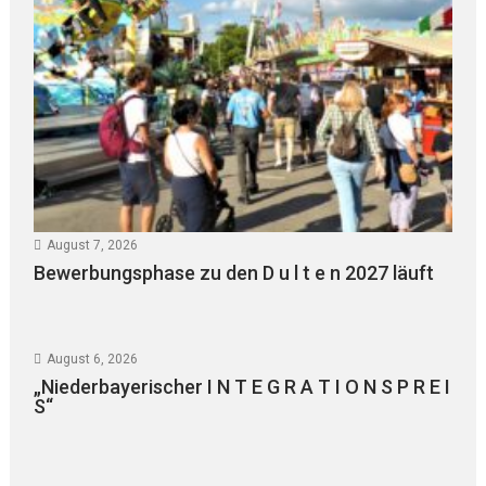
August 7, 2026
Bewerbungsphase zu den D u l t e n 2027 läuft
August 6, 2026
„Niederbayerischer I N T E G R A T I O N S P R E I
S“