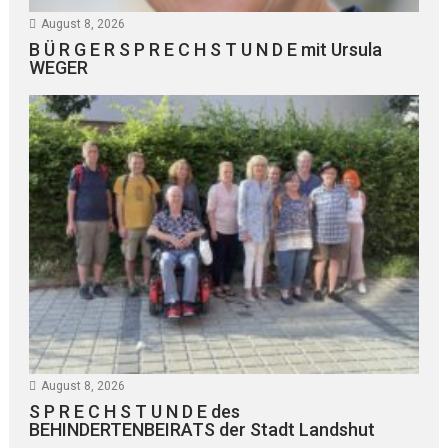
August 8, 2026
B Ü R G E R S P R E C H S T U N D E mit Ursula
WEGER
August 8, 2026
S P R E C H S T U N D E des
BEHINDERTENBEIRATS der Stadt Landshut