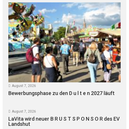
August 7, 2026
Bewerbungsphase zu den D u l t e n 2027 läuft
August 7, 2026
LaVita wird neuer B R U S T S P O N S O R des EV
Landshut