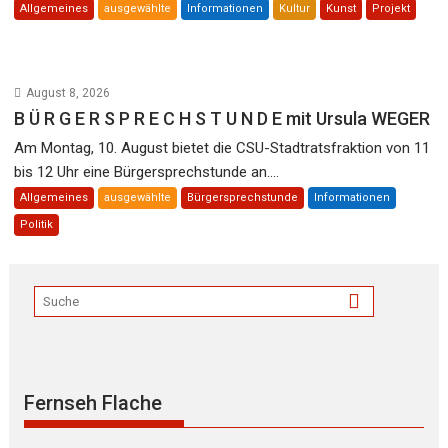
Allgemeines
ausgewählte
Informationen
Kultur
Kunst
Projekt
August 8, 2026
B Ü R G E R S P R E C H S T U N D E mit Ursula WEGER
Am Montag, 10. August bietet die CSU-Stadtratsfraktion von 11
bis 12 Uhr eine Bürgersprechstunde an....
Allgemeines
ausgewählte
Bürgersprechstunde
Informationen
Politik
Fernseh Flache