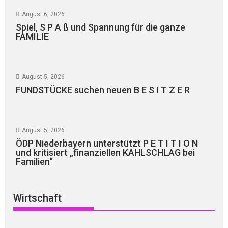
August 6, 2026
Spiel, S P A ß und Spannung für die ganze
FAMILIE
August 5, 2026
FUNDSTÜCKE suchen neuen B E S I T Z E R
August 5, 2026
ÖDP Niederbayern unterstützt P E T I T I O N
und kritisiert „finanziellen KAHLSCHLAG bei
Familien“
Wirtschaft