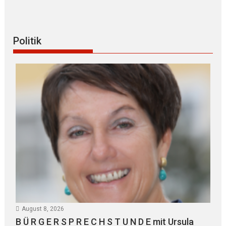
Politik
August 8, 2026
B Ü R G E R S P R E C H S T U N D E mit Ursula