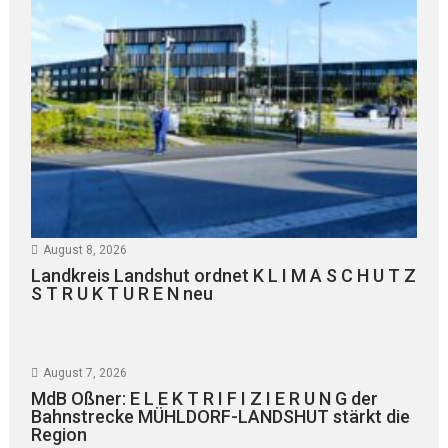
August 8, 2026
Landkreis Landshut ordnet K L I M A S C H U T Z
S T R U K T U R E N neu
August 7, 2026
MdB Oßner: E L E K T R I F I Z I E R U N G der
Bahnstrecke MÜHLDORF-LANDSHUT stärkt die
Region