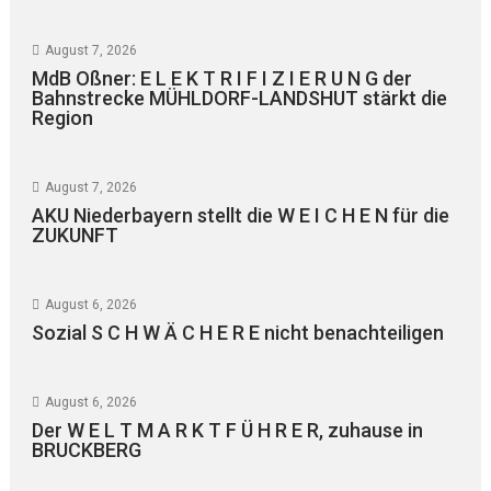
August 7, 2026
MdB Oßner: E L E K T R I F I Z I E R U N G der
Bahnstrecke MÜHLDORF-LANDSHUT stärkt die
Region
August 7, 2026
AKU Niederbayern stellt die W E I C H E N für die
ZUKUNFT
August 6, 2026
Sozial S C H W Ä C H E R E nicht benachteiligen
August 6, 2026
Der W E L T M A R K T F Ü H R E R, zuhause in
BRUCKBERG