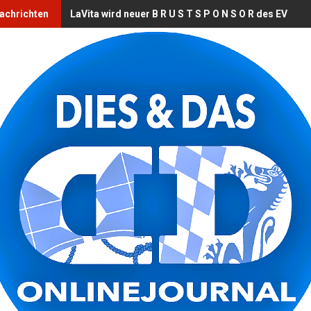
Nachrichten
LaVita wird neuer B R U S T S P O N S O R des EV Lan