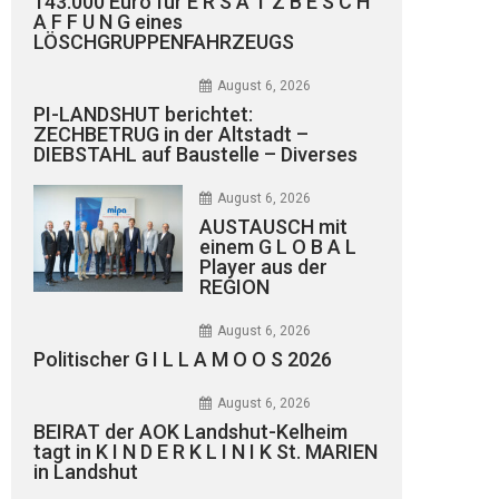
143.000 Euro für E R S A T Z B E S C H
A F F U N G eines
LÖSCHGRUPPENFAHRZEUGS
August 6, 2026
PI-LANDSHUT berichtet:
ZECHBETRUG in der Altstadt –
DIEBSTAHL auf Baustelle – Diverses
August 6, 2026
AUSTAUSCH mit
einem G L O B A L
Player aus der
REGION
August 6, 2026
Politischer G I L L A M O O S 2026
August 6, 2026
BEIRAT der AOK Landshut-Kelheim
tagt in K I N D E R K L I N I K St. MARIEN
in Landshut