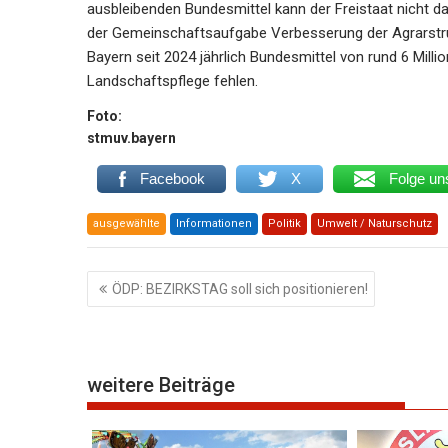
ausbleibenden Bundesmittel kann der Freistaat nicht d
der Gemeinschaftsaufgabe Verbesserung der Agrarstru
Bayern seit 2024 jährlich Bundesmittel von rund 6 Mi
Landschaftspflege fehlen.
Foto:
stmuv.bayern
Facebook
X
Folge un
ausgewählte
Informationen
Politik
Umwelt / Naturschutz
Beitragsnavigation
ÖDP: BEZIRKSTAG soll sich positionieren!
weitere Beiträge