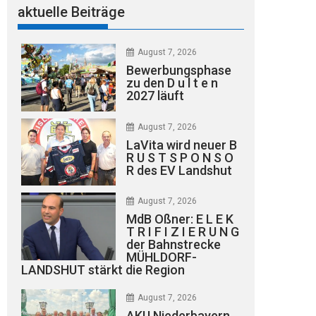
aktuelle Beiträge
August 7, 2026
Bewerbungsphase
zu den D u l t e n
2027 läuft
August 7, 2026
LaVita wird neuer B
R U S T S P O N S O
R des EV Landshut
August 7, 2026
MdB Oßner: E L E K
T R I F I Z I E R U N G
der Bahnstrecke
MÜHLDORF-
LANDSHUT stärkt die Region
August 7, 2026
AKU Niederbayern