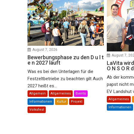
August 7, 2026
August 7, 20
Bewerbungsphase zu den D u l t
e n 2027 läuft
LaVita wird
O N S O R 
Was es bei den Unterlagen für die
Ab der komme
Festzeltbetriebe zu beachten gilt Auch
papst nicht m
2027 heißt es...
EV Landshut ve
Allgemein
Allgemeines
Events
Allgemeines
Informationen
Kultur
Projekt
Informationen
Volksfest