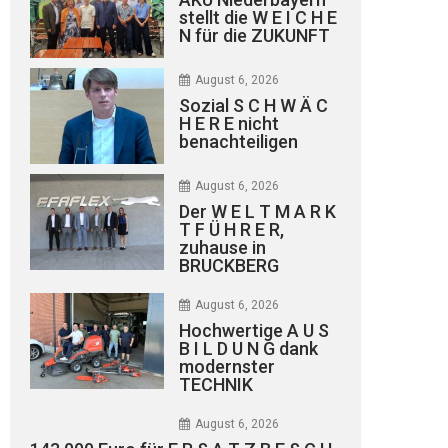
stellt die W E I C H E
N für die ZUKUNFT
August 6, 2026
Sozial S C H W Ä C
H E R E nicht
benachteiligen
August 6, 2026
Der W E L T M A R K
T F Ü H R E R,
zuhause in
BRUCKBERG
August 6, 2026
Hochwertige A U S
B I L D U N G dank
modernster
TECHNIK
August 6, 2026