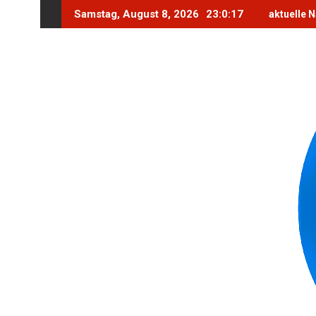
Skip
Samstag, August 8, 2026
23:0:18
aktuelle 
to
content