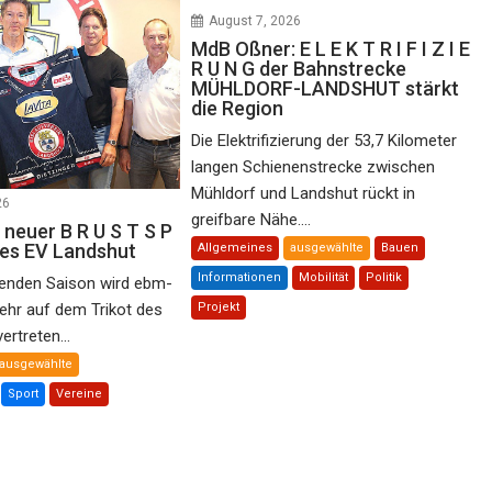
August 7, 2026
MdB Oßner: E L E K T R I F I Z I E
R U N G der Bahnstrecke
MÜHLDORF-LANDSHUT stärkt
die Region
Die Elektrifizierung der 53,7 Kilometer
langen Schienenstrecke zwischen
Mühldorf und Landshut rückt in
26
greifbare Nähe....
 neuer B R U S T S P
des EV Landshut
Allgemeines
ausgewählte
Bauen
Informationen
Mobilität
Politik
nden Saison wird ebm-
ehr auf dem Trikot des
Projekt
rtreten...
ausgewählte
Sport
Vereine