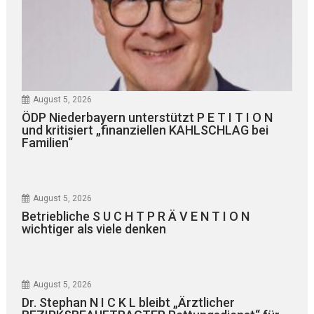
August 5, 2026
ÖDP Niederbayern unterstützt P E T I T I O N
und kritisiert „finanziellen KAHLSCHLAG bei
Familien“
August 5, 2026
Betriebliche S U C H T P R Ä V E N T I O N
wichtiger als viele denken
August 5, 2026
Dr. Stephan N I C K L bleibt „Ärztlicher