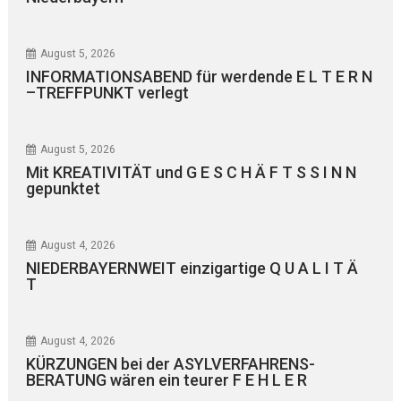
August 5, 2026
INFORMATIONSABEND für werdende E L T E R N
–TREFFPUNKT verlegt
August 5, 2026
Mit KREATIVITÄT und G E S C H Ä F T S S I N N
gepunktet
August 4, 2026
NIEDERBAYERNWEIT einzigartige Q U A L I T Ä
T
August 4, 2026
KÜRZUNGEN bei der ASYLVERFAHRENS-
BERATUNG wären ein teurer F E H L E R