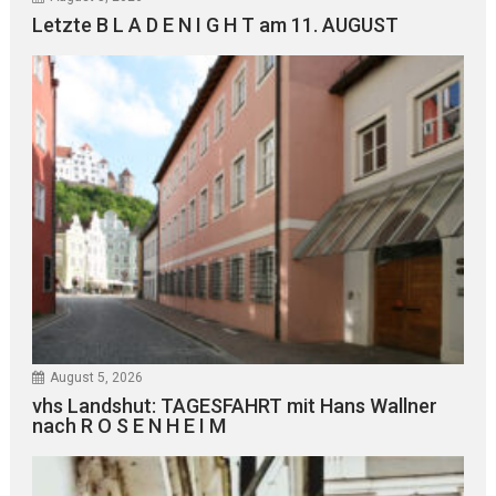
Letzte B L A D E N I G H T am 11. AUGUST
August 5, 2026
vhs Landshut: TAGESFAHRT mit Hans Wallner
nach R O S E N H E I M