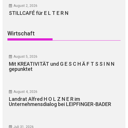
August 2, 2026
STILLCAFÉ für E L T E R N
Wirtschaft
August 5, 2026
Mit KREATIVITÄT und G E S C H Ä F T S S I N N
gepunktet
August 4, 2026
Landrat Alfred H O L Z N E R im
Unternehmensdialog bei LEIPFINGER-BADER
Juli 31, 2026