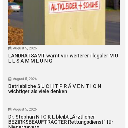
August 5, 2026
LANDRATSAMT warnt vor weiterer illegaler M Ü
L L S A M M L U N G
August 5, 2026
Betriebliche S U C H T P R Ä V E N T I O N
wichtiger als viele denken
August 5, 2026
Dr. Stephan N I C K L bleibt „Ärztlicher
BEZIRKSBEAUFTRAGTER Rettungsdienst“ für
Niederbayern