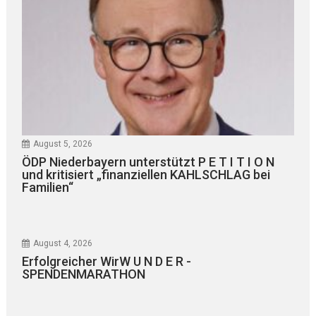
August 5, 2026
ÖDP Niederbayern unterstützt P E T I T I O N
und kritisiert „finanziellen KAHLSCHLAG bei
Familien“
August 4, 2026
Erfolgreicher WirW U N D E R -
SPENDENMARATHON