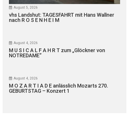
August 5, 2026
vhs Landshut: TAGESFAHRT mit Hans Wallner
nach R O S E N H E I M
August 4, 2026
M U S I C A L F A H R T zum „Glöckner von
NOTREDAME“
August 4, 2026
M O Z A R T I A D E anlässlich Mozarts 270.
GEBURTSTAG – Konzert 1