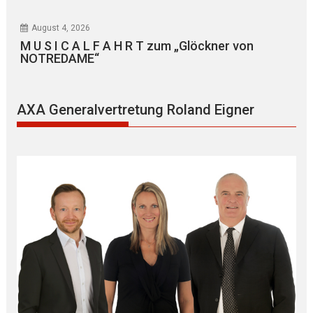
August 4, 2026
M U S I C A L F A H R T zum „Glöckner von
NOTREDAME“
AXA Generalvertretung Roland Eigner