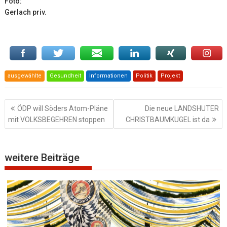
Foto:
Gerlach priv.
ausgewählte
Gesundheit
Informationen
Politik
Projekt
Beitragsnavigation
ÖDP will Söders Atom-Pläne
Die neue LANDSHUTER
mit VOLKSBEGEHREN stoppen
CHRISTBAUMKUGEL ist da
weitere Beiträge