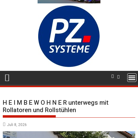
H E I M B E W O H N E R unterwegs mit
Rollatoren und Rollstühlen
Juli 8, 2026