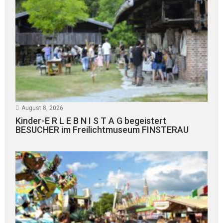
August 8, 2026
Kinder-E R L E B N I S T A G begeistert
BESUCHER im Freilichtmuseum FINSTERAU