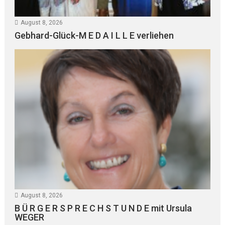
August 8, 2026
Gebhard-Glück-M E D A I L L E verliehen
August 8, 2026
B Ü R G E R S P R E C H S T U N D E mit Ursula
WEGER