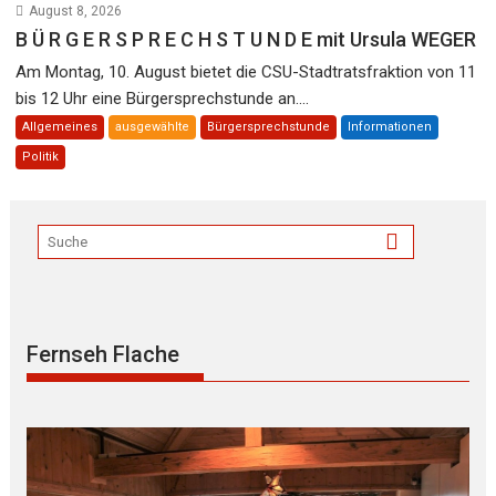
August 8, 2026
B Ü R G E R S P R E C H S T U N D E mit Ursula WEGER
Am Montag, 10. August bietet die CSU-Stadtratsfraktion von 11
bis 12 Uhr eine Bürgersprechstunde an....
Allgemeines
ausgewählte
Bürgersprechstunde
Informationen
Politik
Fernseh Flache