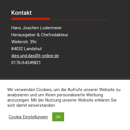
Kontakt
Hans Joachim Lodermeier
Herausgeber & Chefredakteur
Weilerstr. 39c
84032 Landshut
dies.und.das@t-online.de
0176/64349821
Über uns
Wir verwenden Cookies, um die Aufrufe unserer Website zu
analysieren und um Ihnen personalisierte Werbung
Informationen aus Politik – Wirtschaft – Kultur –
anzuzeigen. Mit der Nutzung unserer Website erklären Sie
sich damit einverstanden.
Umwelt – Gesellschaft – für die Region Landshut
und Niederbayern …
mehr lesen
Cookie Einstellungen
OK