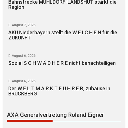
Bahnstrecke MÜHLDORF-LANDSHUT stärkt die
Region
August 7, 2026
AKU Niederbayern stellt die W E I C H E N für die
ZUKUNFT
August 6, 2026
Sozial S C H W Ä C H E R E nicht benachteiligen
August 6, 2026
Der W E L T M A R K T F Ü H R E R, zuhause in
BRUCKBERG
AXA Generalvertretung Roland Eigner