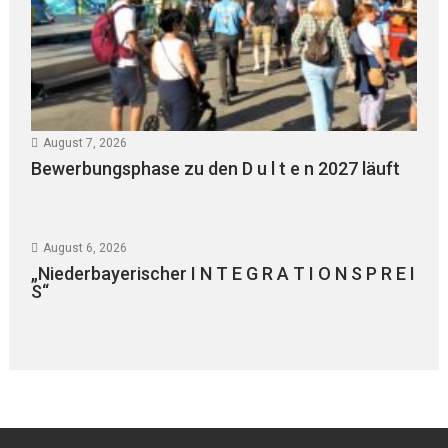
August 7, 2026
Bewerbungsphase zu den D u l t e n 2027 läuft
August 6, 2026
„Niederbayerischer I N T E G R A T I O N S P R E I
S“