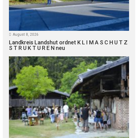
August 8, 2026
Landkreis Landshut ordnet K L I M A S C H U T Z
S T R U K T U R E N neu