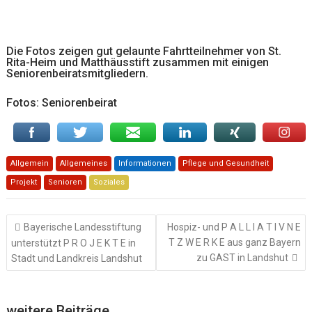
Die Fotos zeigen gut gelaunte Fahrtteilnehmer von St.
Rita-Heim und Matthäusstift zusammen mit einigen
Seniorenbeiratsmitgliedern.
Fotos: Seniorenbeirat
Allgemein
Allgemeines
Informationen
Pflege und Gesundheit
Projekt
Senioren
Soziales
Beitragsnavigation
Bayerische Landesstiftung
Hospiz- und P A L L I A T I V N E
T Z W E R K E aus ganz Bayern
unterstützt P R O J E K T E in
zu GAST in Landshut
Stadt und Landkreis Landshut
weitere Beiträge