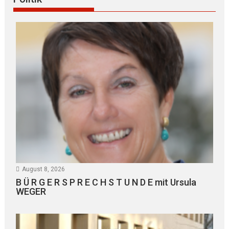
August 8, 2026
B Ü R G E R S P R E C H S T U N D E mit Ursula
WEGER