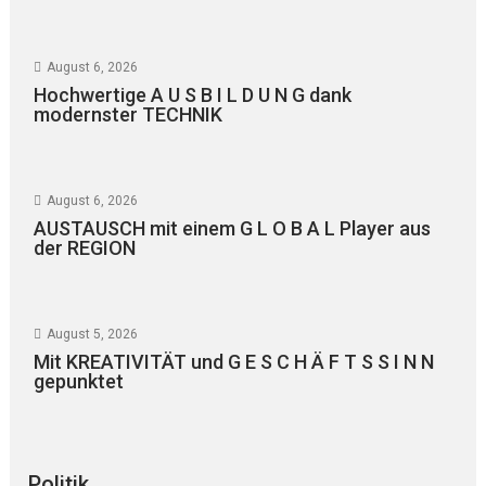
August 6, 2026
Hochwertige A U S B I L D U N G dank
modernster TECHNIK
August 6, 2026
AUSTAUSCH mit einem G L O B A L Player aus
der REGION
August 5, 2026
Mit KREATIVITÄT und G E S C H Ä F T S S I N N
gepunktet
Politik