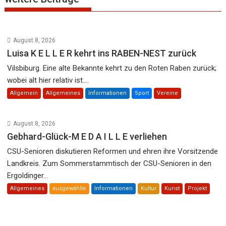
August 8, 2026
Luisa K E L L E R kehrt ins RABEN-NEST zurück
Vilsbiburg. Eine alte Bekannte kehrt zu den Roten Raben zurück;
wobei alt hier relativ ist....
Allgemein
Allgemeines
Informationen
Sport
Vereine
August 8, 2026
Gebhard-Glück-M E D A I L L E verliehen
CSU-Senioren diskutieren Reformen und ehren ihre Vorsitzende
Landkreis. Zum Sommerstammtisch der CSU-Senioren in den
Ergoldinger...
Allgemeines
ausgewählte
Informationen
Kultur
Kunst
Projekt