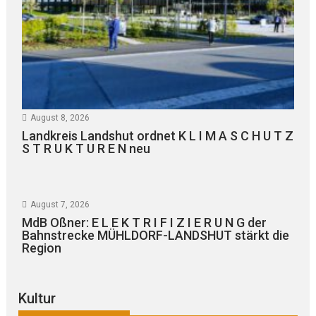
August 8, 2026
Landkreis Landshut ordnet K L I M A S C H U T Z
S T R U K T U R E N neu
August 7, 2026
MdB Oßner: E L E K T R I F I Z I E R U N G der
Bahnstrecke MÜHLDORF-LANDSHUT stärkt die
Region
Kultur