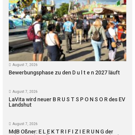
August 7, 2026
Bewerbungsphase zu den D u l t e n 2027 läuft
August 7, 2026
LaVita wird neuer B R U S T S P O N S O R des EV
Landshut
August 7, 2026
MdB Oßner: E L E K T R I F I Z I E R U N G der