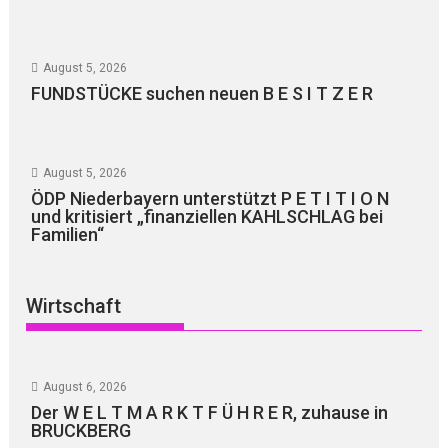
August 5, 2026
FUNDSTÜCKE suchen neuen B E S I T Z E R
August 5, 2026
ÖDP Niederbayern unterstützt P E T I T I O N
und kritisiert „finanziellen KAHLSCHLAG bei
Familien“
Wirtschaft
August 6, 2026
Der W E L T M A R K T F Ü H R E R, zuhause in
BRUCKBERG