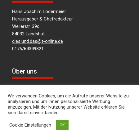
Hans Joachim Lodermeier
Herausgeber & Chefredakteur
Weilerstr. 39c
84032 Landshut
dies.und.das@t-online.de
0176/64349821
Über uns
Informationen aus Politik – Wirtschaft – Kultur –
Umwelt – Gesellschaft – für die Region Landshut
Wir verwenden Cookies, um die Aufrufe unserer Website zu
analysieren und um Ihnen personalisierte Werbung
und Niederbayern …
mehr lesen
anzuzeigen. Mit der Nutzung unserer Website erklären Sie
sich damit einverstanden.
Cookie Einstellungen
OK
Social Media