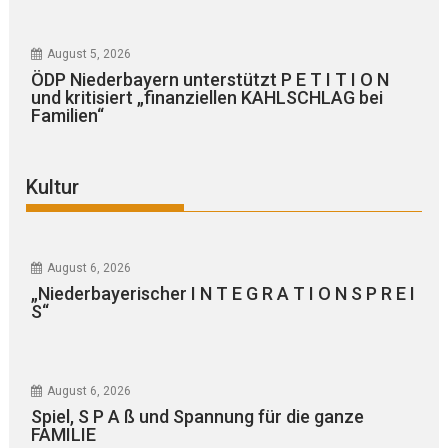
August 5, 2026
ÖDP Niederbayern unterstützt P E T I T I O N
und kritisiert „finanziellen KAHLSCHLAG bei
Familien“
Kultur
August 6, 2026
„Niederbayerischer I N T E G R A T I O N S P R E I
S“
August 6, 2026
Spiel, S P A ß und Spannung für die ganze
FAMILIE