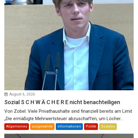
August 6, 2026
Sozial S C H W Ä C H E R E nicht benachteiligen
Von Zobel: Viele Privathaushalte sind finanziell bereits am Limit
„Die ermäßigte Mehrwertsteuer abzuschaffen, um Löcher...
Allgemeines
ausgewählte
Informationen
Politik
Soziales