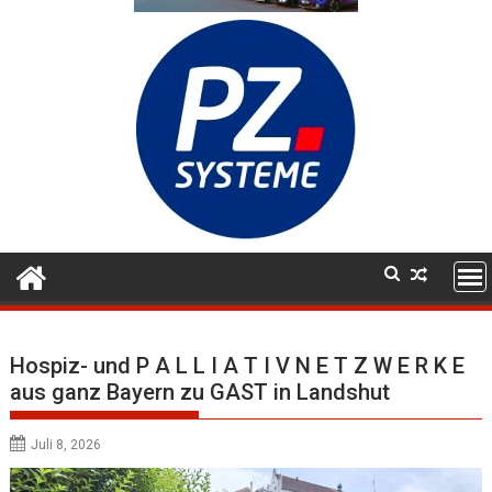
Hospiz- und P A L L I A T I V N E T Z W E R K E
aus ganz Bayern zu GAST in Landshut
Juli 8, 2026