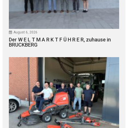
August 6, 2026
Der W E L T M A R K T F Ü H R E R, zuhause in
BRUCKBERG