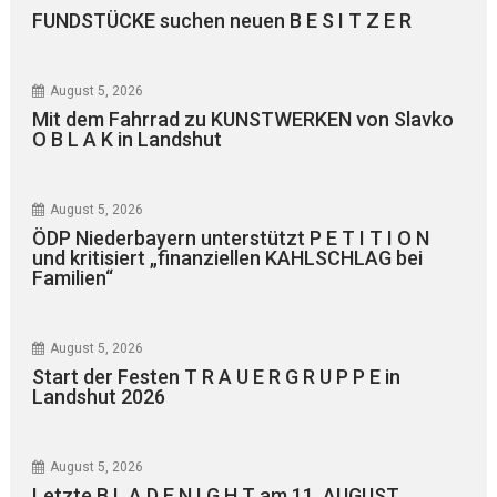
FUNDSTÜCKE suchen neuen B E S I T Z E R
August 5, 2026
Mit dem Fahrrad zu KUNSTWERKEN von Slavko
O B L A K in Landshut
August 5, 2026
ÖDP Niederbayern unterstützt P E T I T I O N
und kritisiert „finanziellen KAHLSCHLAG bei
Familien“
August 5, 2026
Start der Festen T R A U E R G R U P P E in
Landshut 2026
August 5, 2026
Letzte B L A D E N I G H T am 11. AUGUST