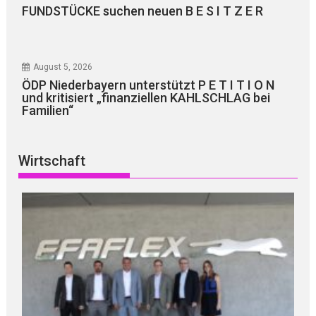
FUNDSTÜCKE suchen neuen B E S I T Z E R
August 5, 2026
ÖDP Niederbayern unterstützt P E T I T I O N
und kritisiert „finanziellen KAHLSCHLAG bei
Familien“
Wirtschaft