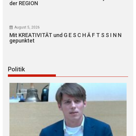
der REGION
August 5, 2026
Mit KREATIVITÄT und G E S C H Ä F T S S I N N
gepunktet
Politik