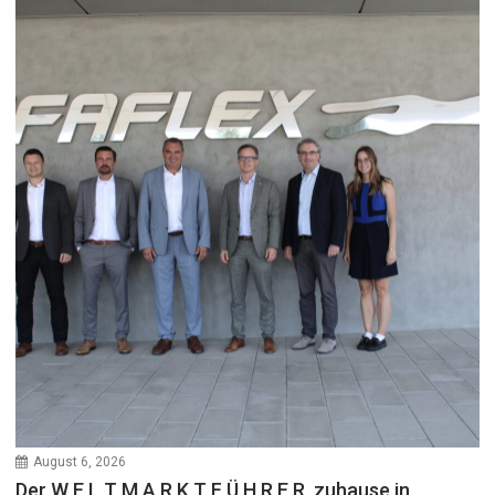
August 6, 2026
Der W E L T M A R K T F Ü H R E R, zuhause in