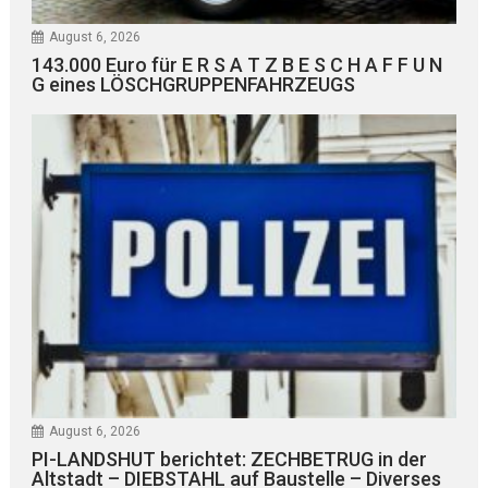
August 6, 2026
143.000 Euro für E R S A T Z B E S C H A F F U N
G eines LÖSCHGRUPPENFAHRZEUGS
August 6, 2026
PI-LANDSHUT berichtet: ZECHBETRUG in der
Altstadt – DIEBSTAHL auf Baustelle – Diverses