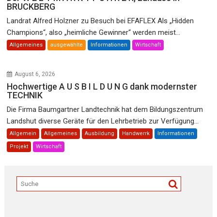
BRUCKBERG
Landrat Alfred Holzner zu Besuch bei EFAFLEX Als „Hidden
Champions“, also „heimliche Gewinner“ werden meist...
Allgemeines
ausgewählte
Informationen
Wirtschaft
August 6, 2026
Hochwertige A U S B I L D U N G dank modernster
TECHNIK
Die Firma Baumgartner Landtechnik hat dem Bildungszentrum
Landshut diverse Geräte für den Lehrbetrieb zur Verfügung...
Allgemein
Allgemeines
Ausbildung
Handwerrk
Informationen
Projekt
Wirtschaft