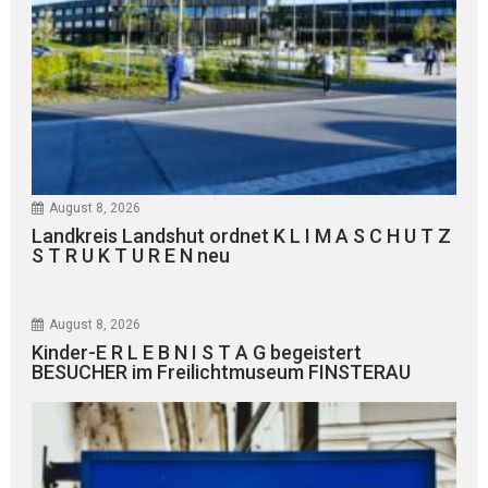
August 8, 2026
Landkreis Landshut ordnet K L I M A S C H U T Z
S T R U K T U R E N neu
August 8, 2026
Kinder-E R L E B N I S T A G begeistert
BESUCHER im Freilichtmuseum FINSTERAU