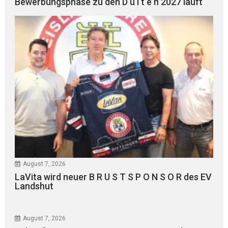
Bewerbungsphase zu den D u l t e n 2027 läuft
August 7, 2026
LaVita wird neuer B R U S T S P O N S O R des EV
Landshut
August 7, 2026