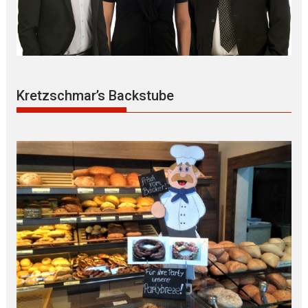
Kretzschmar’s Backstube