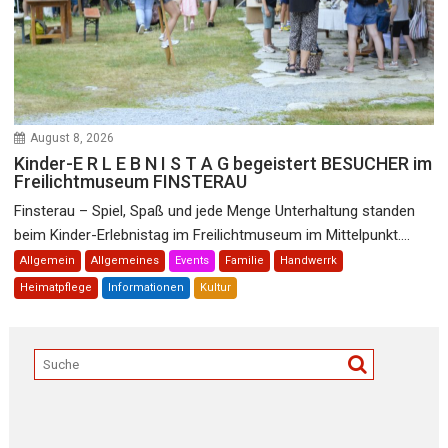
August 8, 2026
Kinder-E R L E B N I S T A G begeistert BESUCHER im
Freilichtmuseum FINSTERAU
Finsterau – Spiel, Spaß und jede Menge Unterhaltung standen
beim Kinder-Erlebnistag im Freilichtmuseum im Mittelpunkt....
Allgemein
Allgemeines
Events
Familie
Handwerrk
Heimatpflege
Informationen
Kultur