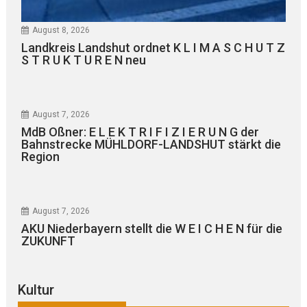
August 8, 2026
Landkreis Landshut ordnet K L I M A S C H U T Z
S T R U K T U R E N neu
August 7, 2026
MdB Oßner: E L E K T R I F I Z I E R U N G der
Bahnstrecke MÜHLDORF-LANDSHUT stärkt die
Region
August 7, 2026
AKU Niederbayern stellt die W E I C H E N für die
ZUKUNFT
Kultur