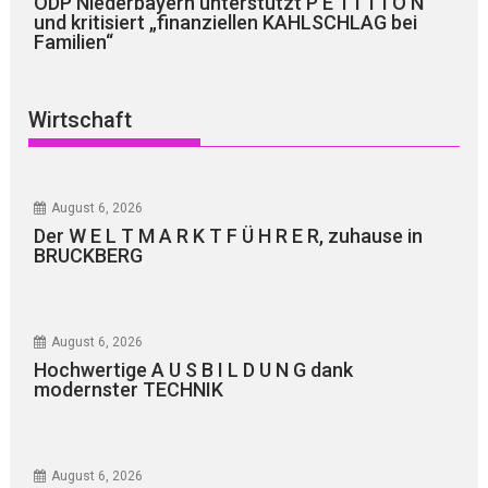
ÖDP Niederbayern unterstützt P E T I T I O N
und kritisiert „finanziellen KAHLSCHLAG bei
Familien“
Wirtschaft
August 6, 2026
Der W E L T M A R K T F Ü H R E R, zuhause in
BRUCKBERG
August 6, 2026
Hochwertige A U S B I L D U N G dank
modernster TECHNIK
August 6, 2026