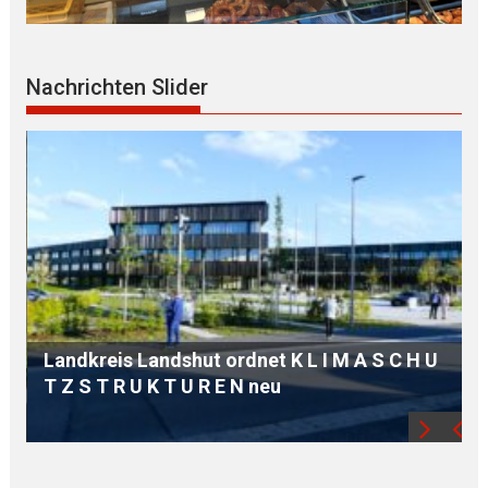
Nachrichten Slider
Kinder-E R L E B N I S T A G begeistert
BESUCHER im Freilichtmuseum FINSTERA
S C H U