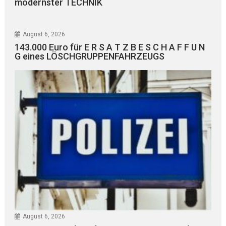
modernster TECHNIK
August 6, 2026
143.000 Euro für E R S A T Z B E S C H A F F U N
G eines LÖSCHGRUPPENFAHRZEUGS
August 6, 2026