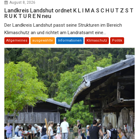
August 8, 2026
Landkreis Landshut ordnet K L I M A S C H U T Z S T
R U K T U R E N neu
Der Landkreis Landshut passt seine Strukturen im Bereich
Klimaschutz an und richtet am Landratsamt eine...
Allgemeines
ausgewählte
Informationen
Klimaschutz
Politik