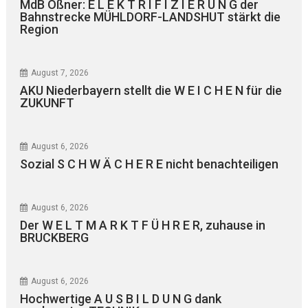
MdB Oßner: E L E K T R I F I Z I E R U N G der
Bahnstrecke MÜHLDORF-LANDSHUT stärkt die
Region
August 7, 2026
AKU Niederbayern stellt die W E I C H E N für die
ZUKUNFT
August 6, 2026
Sozial S C H W Ä C H E R E nicht benachteiligen
August 6, 2026
Der W E L T M A R K T F Ü H R E R, zuhause in
BRUCKBERG
August 6, 2026
Hochwertige A U S B I L D U N G dank