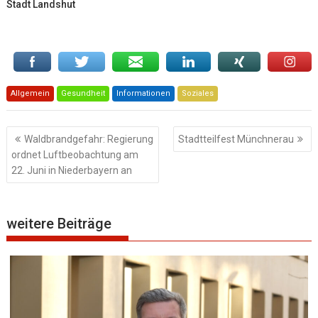
Stadt Landshut
Allgemein
Gesundheit
Informationen
Soziales
Beitragsnavigation
Waldbrandgefahr: Regierung
Stadtteilfest Münchnerau
ordnet Luftbeobachtung am
22. Juni in Niederbayern an
weitere Beiträge