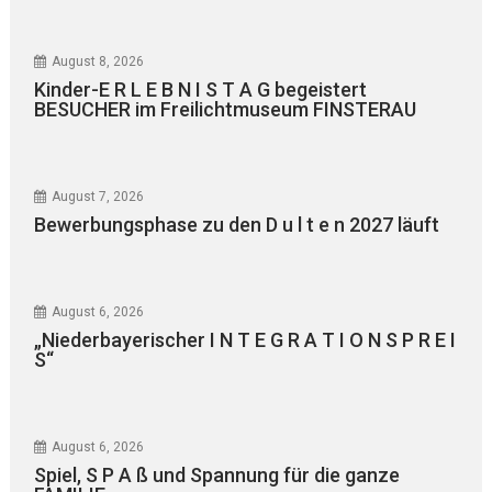
August 8, 2026
Kinder-E R L E B N I S T A G begeistert
BESUCHER im Freilichtmuseum FINSTERAU
August 7, 2026
Bewerbungsphase zu den D u l t e n 2027 läuft
August 6, 2026
„Niederbayerischer I N T E G R A T I O N S P R E I
S“
August 6, 2026
Spiel, S P A ß und Spannung für die ganze