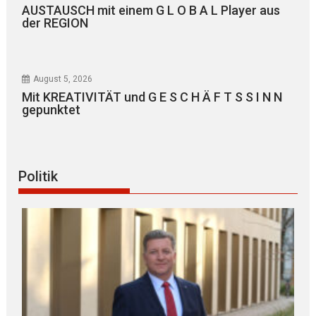
AUSTAUSCH mit einem G L O B A L Player aus
der REGION
August 5, 2026
Mit KREATIVITÄT und G E S C H Ä F T S S I N N
gepunktet
Politik