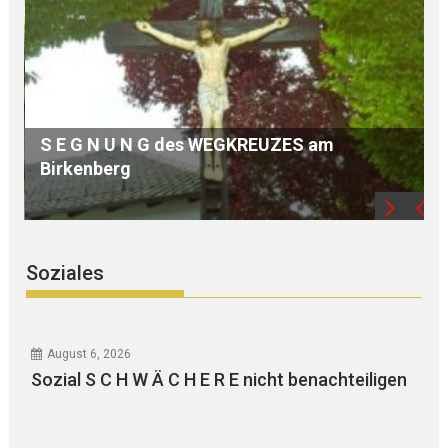
PI-LANDSHUT berichtet: Körperliche
AUSEINANDERSETZUNG zwischen
Jugendlichen, ZEUGEN gesucht –
Freizeithütte vorsätzlich in BRAND gesetzt –
Diverses
Soziales
August 6, 2026
Sozial S C H W Ä C H E R E nicht benachteiligen