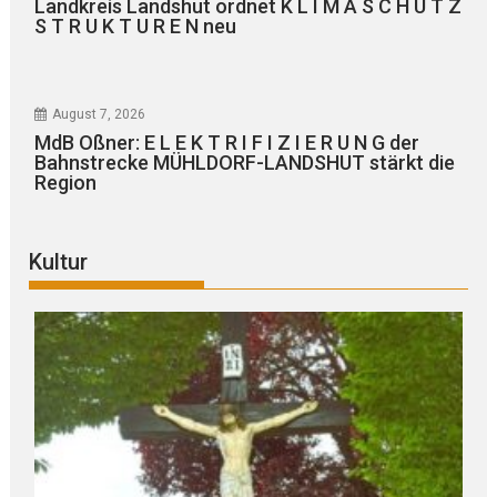
Landkreis Landshut ordnet K L I M A S C H U T Z
S T R U K T U R E N neu
August 7, 2026
MdB Oßner: E L E K T R I F I Z I E R U N G der
Bahnstrecke MÜHLDORF-LANDSHUT stärkt die
Region
Kultur