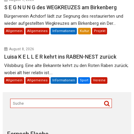
S E G N U N G des WEGKREUZES am Birkenberg
Bürgerverein Achdorf lädt zur Segnung des restaurierten und
wieder aufgestellten Wegkreuzes am Birkenberg ein Der...
Allgemein
Allgemeines
Informationen
Kultur
Projekt
August 8, 2026
Luisa K E L L E R kehrt ins RABEN-NEST zurück
Vilsbiburg. Eine alte Bekannte kehrt zu den Roten Raben zurück;
wobei alt hier relativ ist....
Allgemein
Allgemeines
Informationen
Sport
Vereine
Fernseh Flache