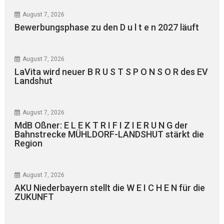
August 7, 2026
Bewerbungsphase zu den D u l t e n 2027 läuft
August 7, 2026
LaVita wird neuer B R U S T S P O N S O R des EV
Landshut
August 7, 2026
MdB Oßner: E L E K T R I F I Z I E R U N G der
Bahnstrecke MÜHLDORF-LANDSHUT stärkt die
Region
August 7, 2026
AKU Niederbayern stellt die W E I C H E N für die
ZUKUNFT