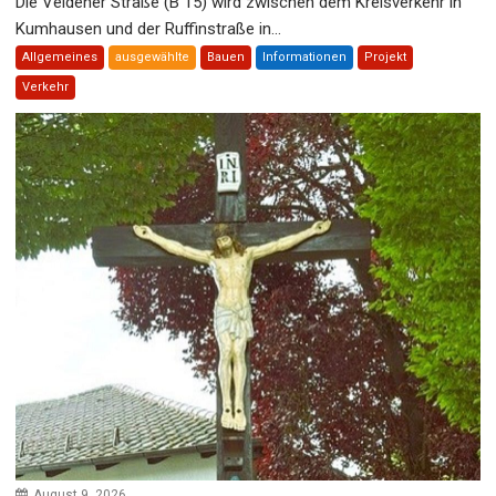
Die Veldener Straße (B 15) wird zwischen dem Kreisverkehr in
Kumhausen und der Ruffinstraße in...
Allgemeines
ausgewählte
Bauen
Informationen
Projekt
Verkehr
August 9, 2026