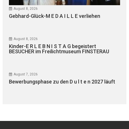
August 8, 2026
Gebhard-Glück-M E D A I L L E verliehen
August 8, 2026
Kinder-E R L E B N I S T A G begeistert
BESUCHER im Freilichtmuseum FINSTERAU
August 7, 2026
Bewerbungsphase zu den D u l t e n 2027 läuft