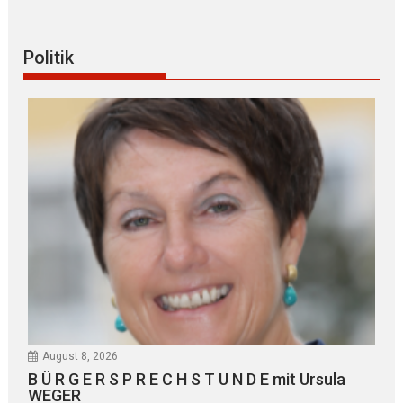
Politik
August 8, 2026
B Ü R G E R S P R E C H S T U N D E mit Ursula
WEGER