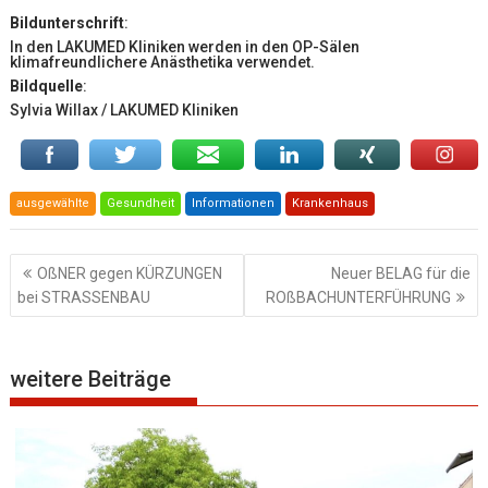
Bildunterschrift
:
In den LAKUMED Kliniken werden in den OP-Sälen
klimafreundlichere Anästhetika verwendet.
Bildquelle
:
Sylvia Willax / LAKUMED Kliniken
ausgewählte
Gesundheit
Informationen
Krankenhaus
Beitragsnavigation
OßNER gegen KÜRZUNGEN
Neuer BELAG für die
bei STRASSENBAU
ROßBACHUNTERFÜHRUNG
weitere Beiträge