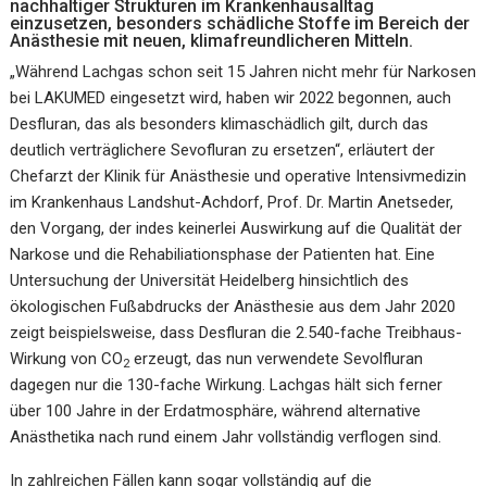
nachhaltiger Strukturen im Krankenhausalltag
einzusetzen, besonders schädliche Stoffe im Bereich der
Anästhesie mit neuen, klimafreundlicheren Mitteln.
„Während Lachgas schon seit 15 Jahren nicht mehr für Narkosen
bei LAKUMED eingesetzt wird, haben wir 2022 begonnen, auch
Desfluran, das als besonders klimaschädlich gilt, durch das
deutlich verträglichere Sevofluran zu ersetzen“, erläutert der
Chefarzt der Klinik für Anästhesie und operative Intensivmedizin
im Krankenhaus Landshut-Achdorf, Prof. Dr. Martin Anetseder,
den Vorgang, der indes keinerlei Auswirkung auf die Qualität der
Narkose und die Rehabiliationsphase der Patienten hat. Eine
Untersuchung der Universität Heidelberg hinsichtlich des
ökologischen Fußabdrucks der Anästhesie aus dem Jahr 2020
zeigt beispielsweise, dass Desfluran die 2.540-fache Treibhaus-
Wirkung von CO
erzeugt, das nun verwendete Sevolfluran
2
dagegen nur die 130-fache Wirkung. Lachgas hält sich ferner
über 100 Jahre in der Erdatmosphäre, während alternative
Anästhetika nach rund einem Jahr vollständig verflogen sind.
In zahlreichen Fällen kann sogar vollständig auf die