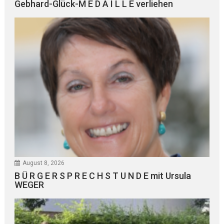
Gebhard-Glück-M E D A I L L E verliehen
August 8, 2026
B Ü R G E R S P R E C H S T U N D E mit Ursula
WEGER