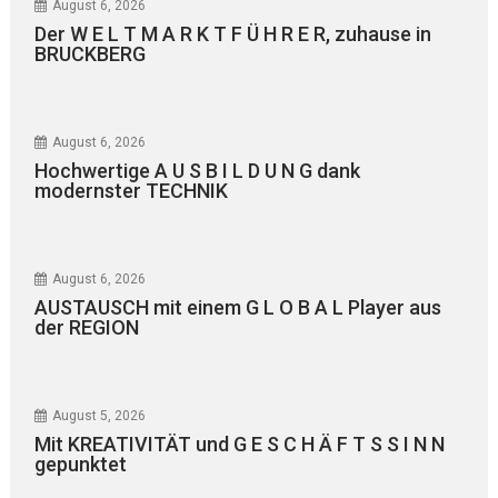
August 6, 2026
Der W E L T M A R K T F Ü H R E R, zuhause in
BRUCKBERG
August 6, 2026
Hochwertige A U S B I L D U N G dank
modernster TECHNIK
August 6, 2026
AUSTAUSCH mit einem G L O B A L Player aus
der REGION
August 5, 2026
Mit KREATIVITÄT und G E S C H Ä F T S S I N N
gepunktet