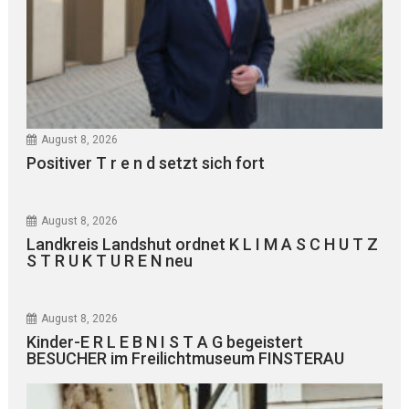
August 8, 2026
Positiver T r e n d setzt sich fort
August 8, 2026
Landkreis Landshut ordnet K L I M A S C H U T Z
S T R U K T U R E N neu
August 8, 2026
Kinder-E R L E B N I S T A G begeistert
BESUCHER im Freilichtmuseum FINSTERAU