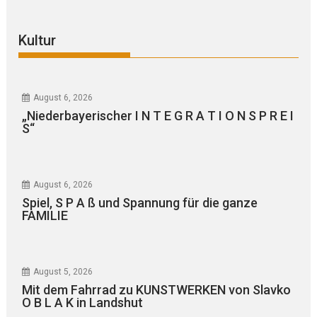
Kultur
August 6, 2026
„Niederbayerischer I N T E G R A T I O N S P R E I
S“
August 6, 2026
Spiel, S P A ß und Spannung für die ganze
FAMILIE
August 5, 2026
Mit dem Fahrrad zu KUNSTWERKEN von Slavko
O B L A K in Landshut