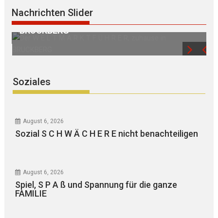
Nachrichten Slider
Der W E L T M A R K T F Ü H R E R, zuhause in
Hoc
BRUCKBERG
mo
Soziales
August 6, 2026
Sozial S C H W Ä C H E R E nicht benachteiligen
August 6, 2026
Spiel, S P A ß und Spannung für die ganze
FAMILIE