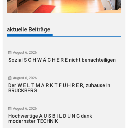
aktuelle Beiträge
August 6, 2026
Sozial S C H W Ä C H E R E nicht benachteiligen
August 6, 2026
Der W E L T M A R K T F Ü H R E R, zuhause in
BRUCKBERG
August 6, 2026
Hochwertige A U S B I L D U N G dank
modernster TECHNIK