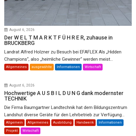
August 6, 2026
Der W E L T M A R K T F Ü H R E R, zuhause in
BRUCKBERG
Landrat Alfred Holzner zu Besuch bei EFAFLEX Als „Hidden
Champions“, also „heimliche Gewinner“ werden meist...
Allgemeines
ausgewählte
Informationen
Wirtschaft
August 6, 2026
Hochwertige A U S B I L D U N G dank modernster
TECHNIK
Die Firma Baumgartner Landtechnik hat dem Bildungszentrum
Landshut diverse Geräte für den Lehrbetrieb zur Verfügung...
Allgemein
Allgemeines
Ausbildung
Handwerrk
Informationen
Projekt
Wirtschaft