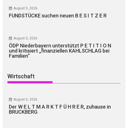
August 5, 2026
FUNDSTÜCKE suchen neuen B E S I T Z E R
August 5, 2026
ÖDP Niederbayern unterstützt P E T I T I O N
und kritisiert „finanziellen KAHLSCHLAG bei
Familien“
Wirtschaft
August 6, 2026
Der W E L T M A R K T F Ü H R E R, zuhause in
BRUCKBERG