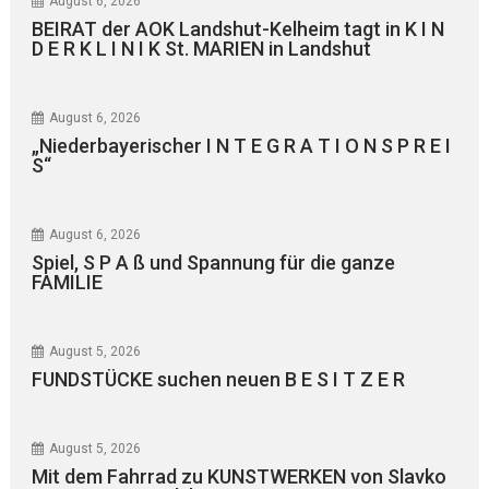
August 6, 2026
BEIRAT der AOK Landshut-Kelheim tagt in K I N
D E R K L I N I K St. MARIEN in Landshut
August 6, 2026
„Niederbayerischer I N T E G R A T I O N S P R E I
S“
August 6, 2026
Spiel, S P A ß und Spannung für die ganze
FAMILIE
August 5, 2026
FUNDSTÜCKE suchen neuen B E S I T Z E R
August 5, 2026
Mit dem Fahrrad zu KUNSTWERKEN von Slavko