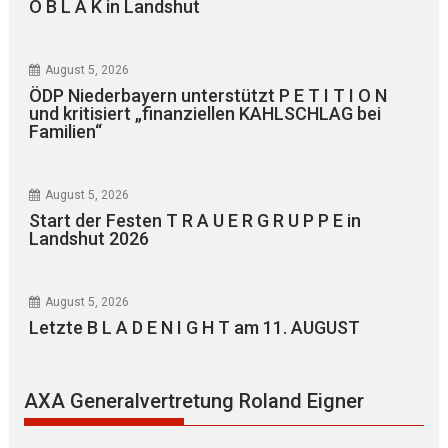
O B L A K in Landshut
August 5, 2026
ÖDP Niederbayern unterstützt P E T I T I O N
und kritisiert „finanziellen KAHLSCHLAG bei
Familien“
August 5, 2026
Start der Festen T R A U E R G R U P P E in
Landshut 2026
August 5, 2026
Letzte B L A D E N I G H T am 11. AUGUST
AXA Generalvertretung Roland Eigner