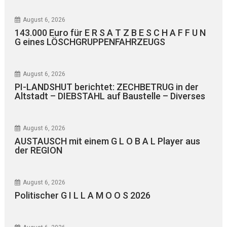
August 6, 2026
143.000 Euro für E R S A T Z B E S C H A F F U N
G eines LÖSCHGRUPPENFAHRZEUGS
August 6, 2026
PI-LANDSHUT berichtet: ZECHBETRUG in der
Altstadt – DIEBSTAHL auf Baustelle – Diverses
August 6, 2026
AUSTAUSCH mit einem G L O B A L Player aus
der REGION
August 6, 2026
Politischer G I L L A M O O S 2026