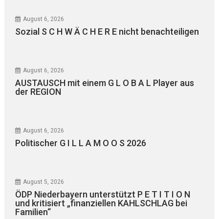
August 6, 2026
Sozial S C H W Ä C H E R E nicht benachteiligen
August 6, 2026
AUSTAUSCH mit einem G L O B A L Player aus
der REGION
August 6, 2026
Politischer G I L L A M O O S 2026
August 5, 2026
ÖDP Niederbayern unterstützt P E T I T I O N
und kritisiert „finanziellen KAHLSCHLAG bei
Familien“