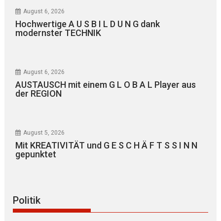
August 6, 2026
Hochwertige A U S B I L D U N G dank
modernster TECHNIK
August 6, 2026
AUSTAUSCH mit einem G L O B A L Player aus
der REGION
August 5, 2026
Mit KREATIVITÄT und G E S C H Ä F T S S I N N
gepunktet
Politik