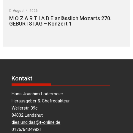
August 4, 2026
M O Z A R T I A D E anlässlich Mozarts 270.
GEBURTSTAG – Konzert 1
Kontakt
Hans Joachim Lodermeier
Herausgeber & Chefredakteur
Weilerstr. 39c
84032 Landshut
dies.und.das@t-online.de
0176/64349821