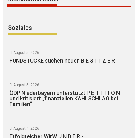
Soziales
August 5, 2026
FUNDSTÜCKE suchen neuen B E S I T Z E R
August 5, 2026
ÖDP Niederbayern unterstützt P E T I T I O N
und kritisiert „finanziellen KAHLSCHLAG bei
Familien“
August 4, 2026
Erfolgreicher WirW U N D E R -