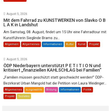
August 5, 2026
Mit dem Fahrrad zu KUNSTWERKEN von Slavko O B
L A K in Landshut
Am Samstag, 08. August, findet um 15 Uhr eine Fahrradtour mit
Kunstführerin Sieglinde Brams zu...
Allgemein
Allgemeines
Informationen
Kultur
Kunst
Projekt
August 5, 2026
ÖDP Niederbayern unterstützt P E T I T I O N und
kritisiert „finanziellen KAHLSCHLAG bei Familien“
„Familien müssen geschützt statt geschwächt werden!“ ÖDP-
Bezirksrat Urban Mangold hat die Petition von Laura Weidinger...
Allgemeines
ausgewählte
Bildung
Informationen
Politik
Projekt
Soziales