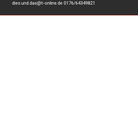
dies.und.das@t-online.de
0176/64349821