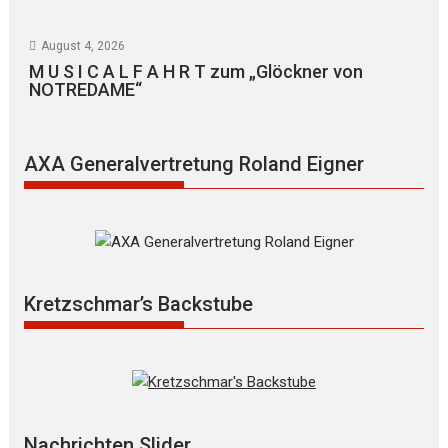
August 4, 2026
M U S I C A L F A H R T zum „Glöckner von
NOTREDAME“
AXA Generalvertretung Roland Eigner
Kretzschmar’s Backstube
Nachrichten Slider