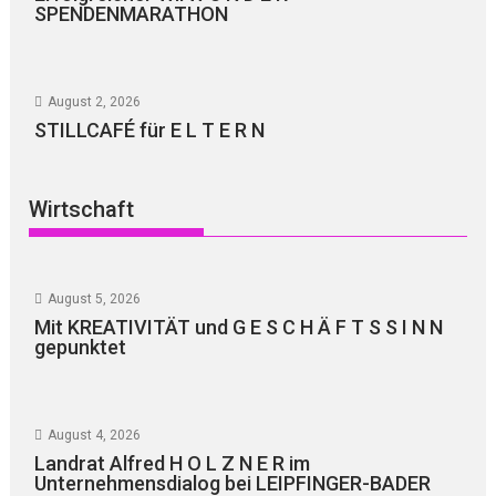
SPENDENMARATHON
August 2, 2026
STILLCAFÉ für E L T E R N
Wirtschaft
August 5, 2026
Mit KREATIVITÄT und G E S C H Ä F T S S I N N
gepunktet
August 4, 2026
Landrat Alfred H O L Z N E R im
Unternehmensdialog bei LEIPFINGER-BADER