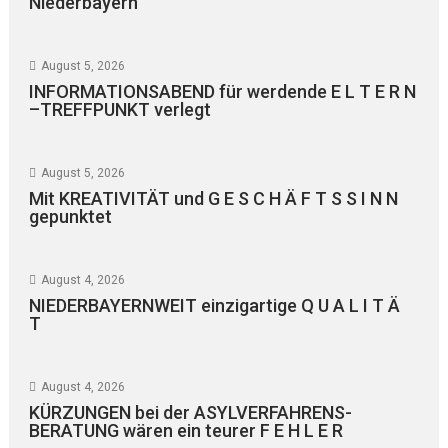
Niederbayern
August 5, 2026
INFORMATIONSABEND für werdende E L T E R N
–TREFFPUNKT verlegt
August 5, 2026
Mit KREATIVITÄT und G E S C H Ä F T S S I N N
gepunktet
August 4, 2026
NIEDERBAYERNWEIT einzigartige Q U A L I T Ä
T
August 4, 2026
KÜRZUNGEN bei der ASYLVERFAHRENS-
BERATUNG wären ein teurer F E H L E R