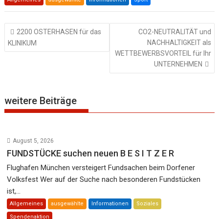
Beitragsnavigation
2200 OSTERHASEN für das
CO2-NEUTRALITÄT und
NACHHALTIGKEIT als
KLINIKUM
WETTBEWERBSVORTEIL für Ihr
UNTERNEHMEN
weitere Beiträge
August 5, 2026
FUNDSTÜCKE suchen neuen B E S I T Z E R
Flughafen München versteigert Fundsachen beim Dorfener
Volksfest Wer auf der Suche nach besonderen Fundstücken
ist,...
Allgemeines
ausgewählte
Informationen
Soziales
Spendenaktion