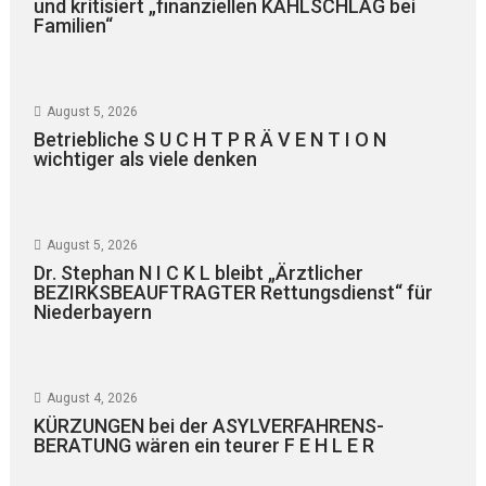
und kritisiert „finanziellen KAHLSCHLAG bei
Familien“
August 5, 2026
Betriebliche S U C H T P R Ä V E N T I O N
wichtiger als viele denken
August 5, 2026
Dr. Stephan N I C K L bleibt „Ärztlicher
BEZIRKSBEAUFTRAGTER Rettungsdienst“ für
Niederbayern
August 4, 2026
KÜRZUNGEN bei der ASYLVERFAHRENS-
BERATUNG wären ein teurer F E H L E R