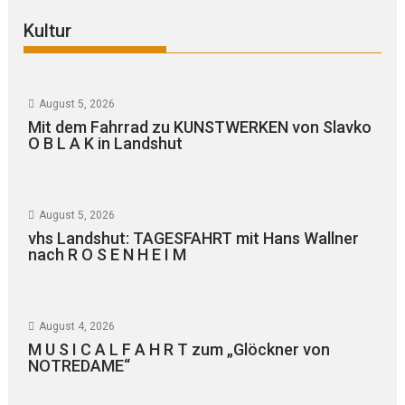
Kultur
August 5, 2026
Mit dem Fahrrad zu KUNSTWERKEN von Slavko
O B L A K in Landshut
August 5, 2026
vhs Landshut: TAGESFAHRT mit Hans Wallner
nach R O S E N H E I M
August 4, 2026
M U S I C A L F A H R T zum „Glöckner von
NOTREDAME“