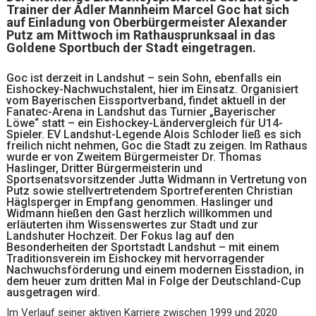
Trainer der Adler Mannheim Marcel Goc hat sich
auf Einladung von Oberbürgermeister Alexander
Putz am Mittwoch im Rathausprunksaal in das
Goldene Sportbuch der Stadt eingetragen.
Goc ist derzeit in Landshut – sein Sohn, ebenfalls ein
Eishockey-Nachwuchstalent, hier im Einsatz. Organisiert
vom Bayerischen Eissportverband, findet aktuell in der
Fanatec-Arena in Landshut das Turnier „Bayerischer
Löwe“ statt – ein Eishockey-Ländervergleich für U14-
Spieler. EV Landshut-Legende Alois Schloder ließ es sich
freilich nicht nehmen, Goc die Stadt zu zeigen. Im Rathaus
wurde er von Zweitem Bürgermeister Dr. Thomas
Haslinger, Dritter Bürgermeisterin und
Sportsenatsvorsitzender Jutta Widmann in Vertretung von
Putz sowie stellvertretendem Sportreferenten Christian
Häglsperger in Empfang genommen. Haslinger und
Widmann hießen den Gast herzlich willkommen und
erläuterten ihm Wissenswertes zur Stadt und zur
Landshuter Hochzeit. Der Fokus lag auf den
Besonderheiten der Sportstadt Landshut – mit einem
Traditionsverein im Eishockey mit hervorragender
Nachwuchsförderung und einem modernen Eisstadion, in
dem heuer zum dritten Mal in Folge der Deutschland-Cup
ausgetragen wird.
Im Verlauf seiner aktiven Karriere zwischen 1999 und 2020