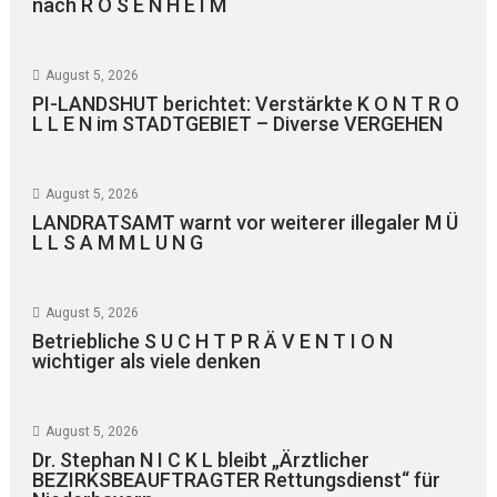
nach R O S E N H E I M
August 5, 2026
PI-LANDSHUT berichtet: Verstärkte K O N T R O
L L E N im STADTGEBIET – Diverse VERGEHEN
August 5, 2026
LANDRATSAMT warnt vor weiterer illegaler M Ü
L L S A M M L U N G
August 5, 2026
Betriebliche S U C H T P R Ä V E N T I O N
wichtiger als viele denken
August 5, 2026
Dr. Stephan N I C K L bleibt „Ärztlicher
BEZIRKSBEAUFTRAGTER Rettungsdienst“ für