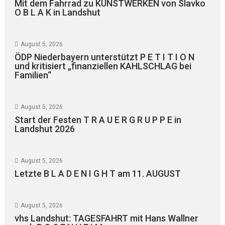
Mit dem Fahrrad zu KUNSTWERKEN von Slavko
O B L A K in Landshut
August 5, 2026
ÖDP Niederbayern unterstützt P E T I T I O N
und kritisiert „finanziellen KAHLSCHLAG bei
Familien“
August 5, 2026
Start der Festen T R A U E R G R U P P E in
Landshut 2026
August 5, 2026
Letzte B L A D E N I G H T am 11. AUGUST
August 5, 2026
vhs Landshut: TAGESFAHRT mit Hans Wallner