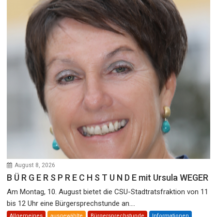
August 8, 2026
B Ü R G E R S P R E C H S T U N D E mit Ursula WEGER
Am Montag, 10. August bietet die CSU-Stadtratsfraktion von 11
bis 12 Uhr eine Bürgersprechstunde an....
Allgemeines
ausgewählte
Bürgersprechstunde
Informationen