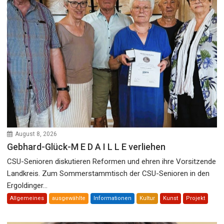
August 8, 2026
Gebhard-Glück-M E D A I L L E verliehen
CSU-Senioren diskutieren Reformen und ehren ihre Vorsitzende
Landkreis. Zum Sommerstammtisch der CSU-Senioren in den
Ergoldinger...
Allgemeines
ausgewählte
Informationen
Kultur
Kunst
Projekt