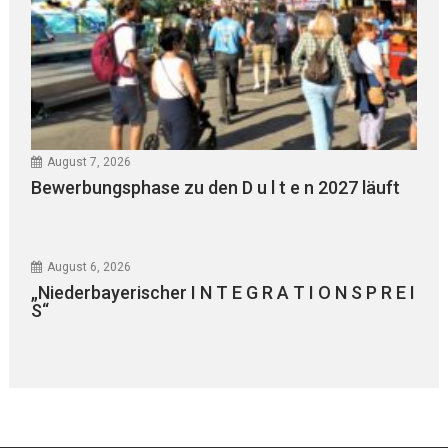
August 7, 2026
Bewerbungsphase zu den D u l t e n 2027 läuft
August 6, 2026
„Niederbayerischer I N T E G R A T I O N S P R E I
S“