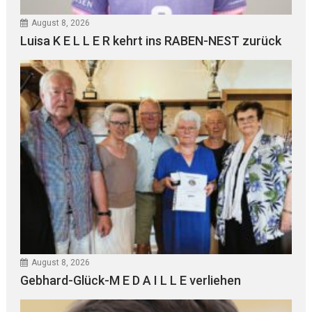
August 8, 2026
Luisa K E L L E R kehrt ins RABEN-NEST zurück
August 8, 2026
Gebhard-Glück-M E D A I L L E verliehen