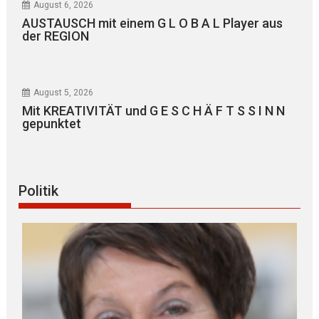
August 6, 2026
AUSTAUSCH mit einem G L O B A L Player aus
der REGION
August 5, 2026
Mit KREATIVITÄT und G E S C H Ä F T S S I N N
gepunktet
Politik