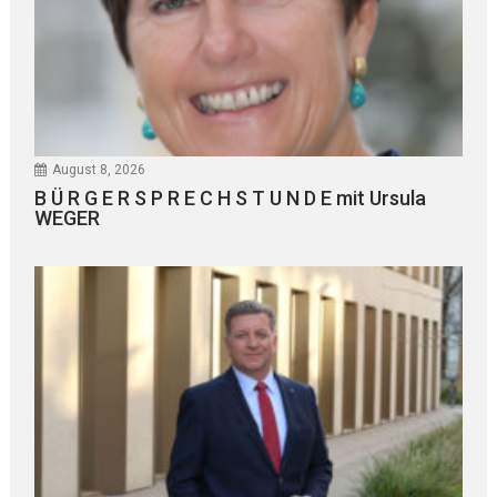
August 8, 2026
B Ü R G E R S P R E C H S T U N D E mit Ursula
WEGER