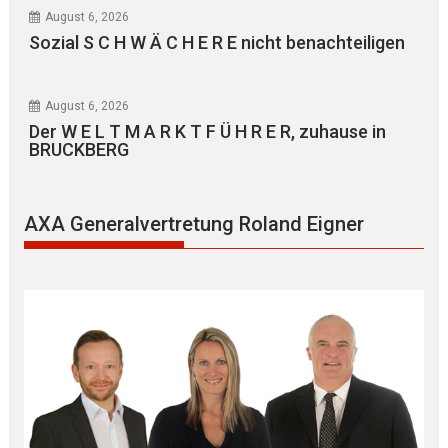
August 6, 2026
Sozial S C H W Ä C H E R E nicht benachteiligen
August 6, 2026
Der W E L T M A R K T F Ü H R E R, zuhause in
BRUCKBERG
AXA Generalvertretung Roland Eigner