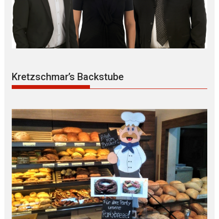
Kretzschmar’s Backstube