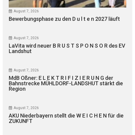
August 7, 2026
Bewerbungsphase zu den D u l t e n 2027 läuft
August 7, 2026
LaVita wird neuer B R U S T S P O N S O R des EV
Landshut
August 7, 2026
MdB Oßner: E L E K T R I F I Z I E R U N G der
Bahnstrecke MÜHLDORF-LANDSHUT stärkt die
Region
August 7, 2026
AKU Niederbayern stellt die W E I C H E N für die
ZUKUNFT