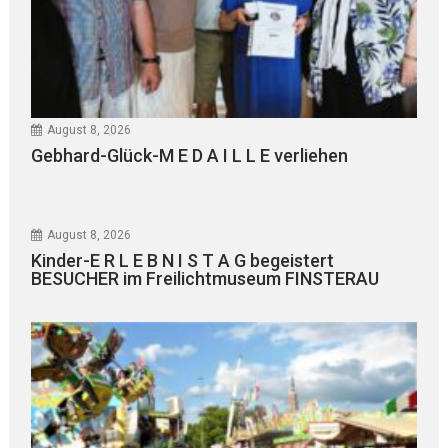
August 8, 2026
Gebhard-Glück-M E D A I L L E verliehen
August 8, 2026
Kinder-E R L E B N I S T A G begeistert
BESUCHER im Freilichtmuseum FINSTERAU