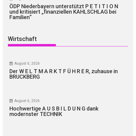
ÖDP Niederbayern unterstützt P E T I T I O N
und kritisiert „finanziellen KAHLSCHLAG bei
Familien“
Wirtschaft
August 6, 2026
Der W E L T M A R K T F Ü H R E R, zuhause in
BRUCKBERG
August 6, 2026
Hochwertige A U S B I L D U N G dank
modernster TECHNIK