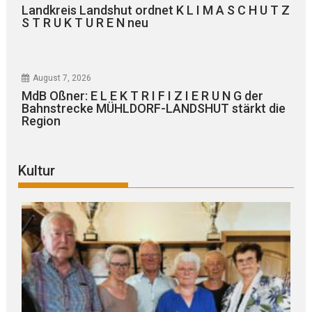
Landkreis Landshut ordnet K L I M A S C H U T Z
S T R U K T U R E N neu
August 7, 2026
MdB Oßner: E L E K T R I F I Z I E R U N G der
Bahnstrecke MÜHLDORF-LANDSHUT stärkt die
Region
Kultur