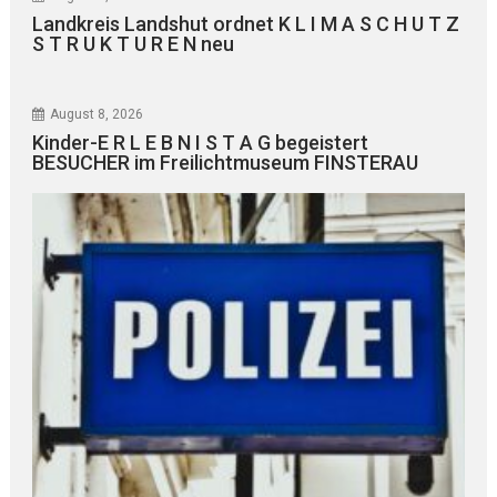
Landkreis Landshut ordnet K L I M A S C H U T Z
S T R U K T U R E N neu
August 8, 2026
Kinder-E R L E B N I S T A G begeistert
BESUCHER im Freilichtmuseum FINSTERAU