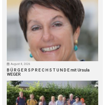
August 8, 2026
B Ü R G E R S P R E C H S T U N D E mit Ursula
WEGER