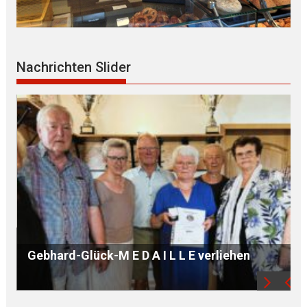
Nachrichten Slider
B Ü R G E R S P R E C H S T U N D E mit Ursula
WEGER