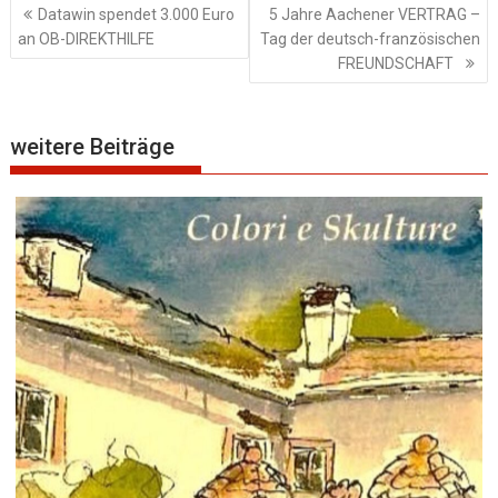
Beitragsnavigation
Datawin spendet 3.000 Euro
5 Jahre Aachener VERTRAG –
an OB-DIREKTHILFE
Tag der deutsch-französischen
FREUNDSCHAFT
weitere Beiträge