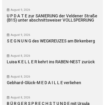
August 9, 2026
U P D A T E zur SANIERUNG der Veldener Straße
(B15) unter abschnittsweiser VOLLSPERRUNG
August 9, 2026
S E G N U N G des WEGKREUZES am Birkenberg
August 8, 2026
Luisa K E L L E R kehrt ins RABEN-NEST zurück
August 8, 2026
Gebhard-Glück-M E D A I L L E verliehen
August 8, 2026
B Ü R G E R S P R E C H S T U N D E mit Ursula