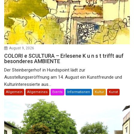
August 9, 2026
COLORI e SCULTURA – Erlesene K u n s t trifft auf
besonderes AMBIENTE
Der Steinbergerhof in Hundspoint lädt zur
Ausstellungseröffnung am 14. August ein Kunstfreunde und
Kulturinteressierte aus...
Allgemein
Allgemeines
Events
Informationen
Kultur
Kunst