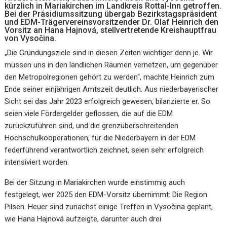
kürzlich in Mariakirchen im Landkreis Rottal-Inn getroffen.
Bei der Präsidiumssitzung übergab Bezirkstagspräsident
und EDM-Trägervereinsvorsitzender Dr. Olaf Heinrich den
Vorsitz an Hana Hajnová, stellvertretende Kreishauptfrau
von Vysočina.
„Die Gründungsziele sind in diesen Zeiten wichtiger denn je. Wir
müssen uns in den ländlichen Räumen vernetzen, um gegenüber
den Metropolregionen gehört zu werden“, machte Heinrich zum
Ende seiner einjährigen Amtszeit deutlich. Aus niederbayerischer
Sicht sei das Jahr 2023 erfolgreich gewesen, bilanzierte er. So
seien viele Fördergelder geflossen, die auf die EDM
zurückzuführen sind, und die grenzüberschreitenden
Hochschulkooperationen, für die Niederbayern in der EDM
federführend verantwortlich zeichnet, seien sehr erfolgreich
intensiviert worden.
Bei der Sitzung in Mariakirchen wurde einstimmig auch
festgelegt, wer 2025 den EDM-Vorsitz übernimmt: Die Region
Pilsen. Heuer sind zunächst einige Treffen in Vysočina geplant,
wie Hana Hajnová aufzeigte, darunter auch drei