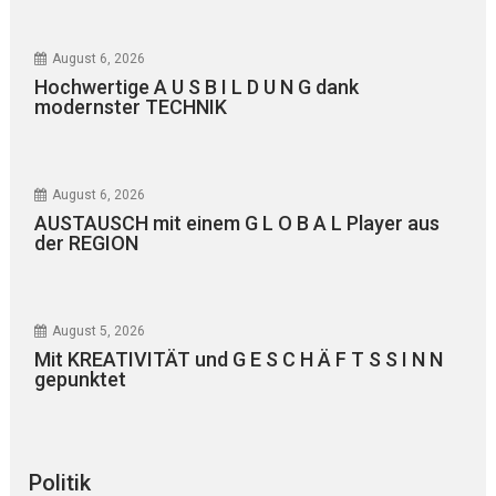
August 6, 2026
Hochwertige A U S B I L D U N G dank
modernster TECHNIK
August 6, 2026
AUSTAUSCH mit einem G L O B A L Player aus
der REGION
August 5, 2026
Mit KREATIVITÄT und G E S C H Ä F T S S I N N
gepunktet
Politik