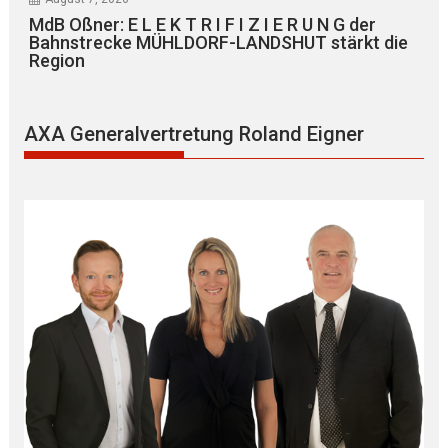
MdB Oßner: E L E K T R I F I Z I E R U N G der
Bahnstrecke MÜHLDORF-LANDSHUT stärkt die
Region
AXA Generalvertretung Roland Eigner