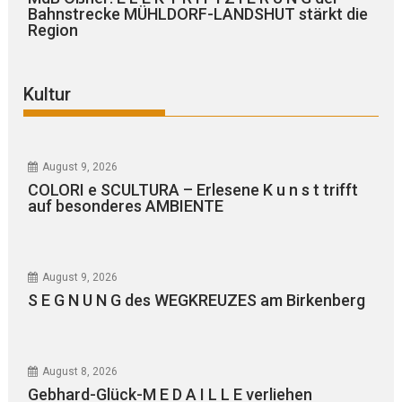
Bahnstrecke MÜHLDORF-LANDSHUT stärkt die
Region
Kultur
August 9, 2026
COLORI e SCULTURA – Erlesene K u n s t trifft
auf besonderes AMBIENTE
August 9, 2026
S E G N U N G des WEGKREUZES am Birkenberg
August 8, 2026
Gebhard-Glück-M E D A I L L E verliehen