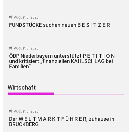
August 5, 2026
FUNDSTÜCKE suchen neuen B E S I T Z E R
August 5, 2026
ÖDP Niederbayern unterstützt P E T I T I O N
und kritisiert „finanziellen KAHLSCHLAG bei
Familien“
Wirtschaft
August 6, 2026
Der W E L T M A R K T F Ü H R E R, zuhause in
BRUCKBERG