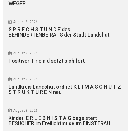
WEGER
August 8, 2026
S P R E C H S T U N D E des
BEHINDERTENBEIRATS der Stadt Landshut
August 8, 2026
Positiver T r e n d setzt sich fort
August 8, 2026
Landkreis Landshut ordnet K L I M A S C H U T Z
S T R U K T U R E N neu
August 8, 2026
Kinder-E R L E B N I S T A G begeistert
BESUCHER im Freilichtmuseum FINSTERAU