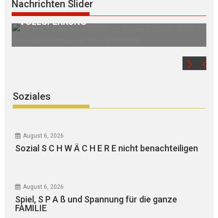
Nachrichten Slider
ße (B15) unter abschnittsweiser
Birkenber
LSPERRUNG
Soziales
August 6, 2026
Sozial S C H W Ä C H E R E nicht benachteiligen
August 6, 2026
Spiel, S P A ß und Spannung für die ganze
FAMILIE