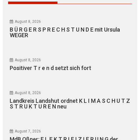
August 8, 2026
B Ü R G E R S P R E C H S T U N D E mit Ursula
WEGER
August 8, 2026
Positiver T r e n d setzt sich fort
August 8, 2026
Landkreis Landshut ordnet K L I M A S C H U T Z
S T R U K T U R E N neu
August 7, 2026
MdB Oßner: E L E K T R I F I Z I E R U N G der