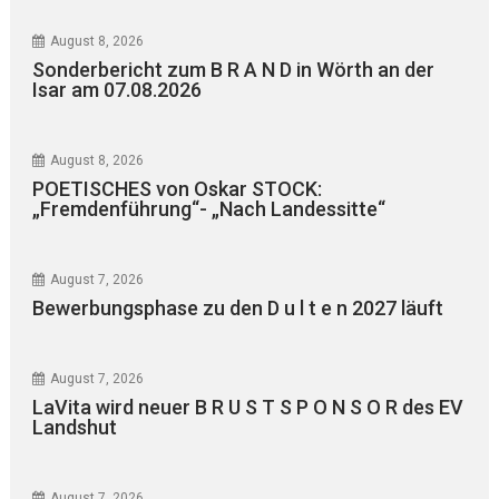
August 8, 2026
Sonderbericht zum B R A N D in Wörth an der
Isar am 07.08.2026
August 8, 2026
POETISCHES von Oskar STOCK:
„Fremdenführung“- „Nach Landessitte“
August 7, 2026
Bewerbungsphase zu den D u l t e n 2027 läuft
August 7, 2026
LaVita wird neuer B R U S T S P O N S O R des EV
Landshut
August 7, 2026