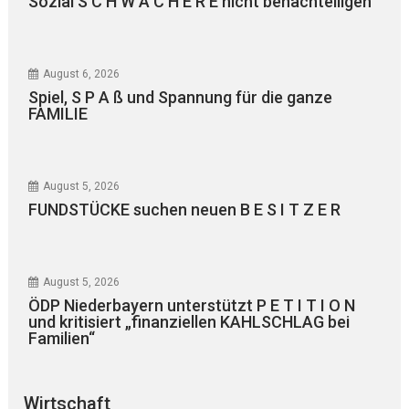
Sozial S C H W Ä C H E R E nicht benachteiligen
August 6, 2026
Spiel, S P A ß und Spannung für die ganze
FAMILIE
August 5, 2026
FUNDSTÜCKE suchen neuen B E S I T Z E R
August 5, 2026
ÖDP Niederbayern unterstützt P E T I T I O N
und kritisiert „finanziellen KAHLSCHLAG bei
Familien“
Wirtschaft