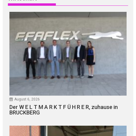
August 6, 2026
Der W E L T M A R K T F Ü H R E R, zuhause in
BRUCKBERG