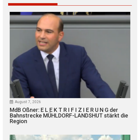
August 7, 2026
MdB Oßner: E L E K T R I F I Z I E R U N G der
Bahnstrecke MÜHLDORF-LANDSHUT stärkt die
Region