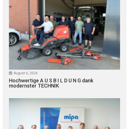
August 6, 2026
Hochwertige A U S B I L D U N G dank
modernster TECHNIK