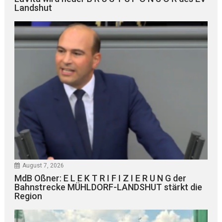
Landshut
August 7, 2026
MdB Oßner: E L E K T R I F I Z I E R U N G der
Bahnstrecke MÜHLDORF-LANDSHUT stärkt die
Region