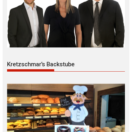
Kretzschmar’s Backstube