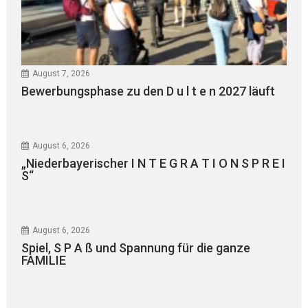
August 7, 2026
Bewerbungsphase zu den D u l t e n 2027 läuft
August 6, 2026
„Niederbayerischer I N T E G R A T I O N S P R E I
S“
August 6, 2026
Spiel, S P A ß und Spannung für die ganze
FAMILIE