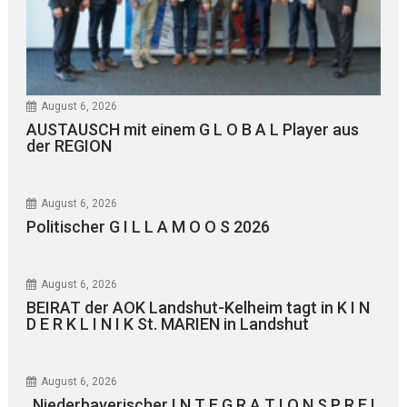
August 6, 2026
AUSTAUSCH mit einem G L O B A L Player aus
der REGION
August 6, 2026
Politischer G I L L A M O O S 2026
August 6, 2026
BEIRAT der AOK Landshut-Kelheim tagt in K I N
D E R K L I N I K St. MARIEN in Landshut
August 6, 2026
„Niederbayerischer I N T E G R A T I O N S P R E I