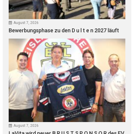
August 7, 2026
Bewerbungsphase zu den D u l t e n 2027 läuft
August 7, 2026
LaVita wird neuer B R U S T S P O N S O R des EV