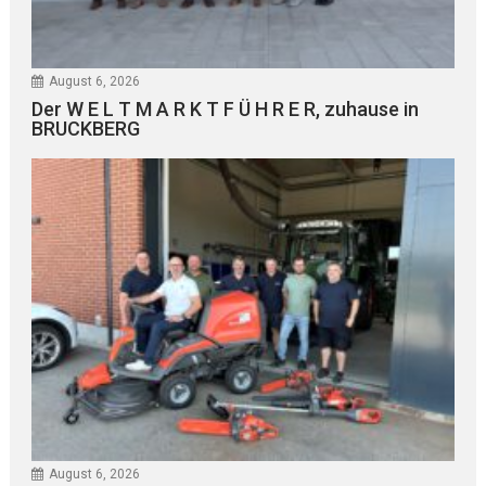
August 6, 2026
Der W E L T M A R K T F Ü H R E R, zuhause in
BRUCKBERG
August 6, 2026