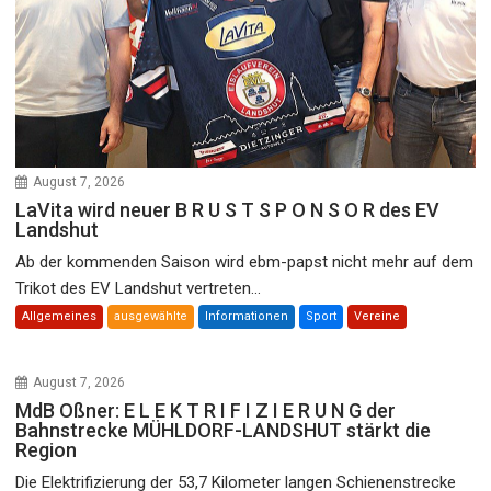
August 7, 2026
LaVita wird neuer B R U S T S P O N S O R des EV
Landshut
Ab der kommenden Saison wird ebm-papst nicht mehr auf dem
Trikot des EV Landshut vertreten...
Allgemeines
ausgewählte
Informationen
Sport
Vereine
August 7, 2026
MdB Oßner: E L E K T R I F I Z I E R U N G der
Bahnstrecke MÜHLDORF-LANDSHUT stärkt die
Region
Die Elektrifizierung der 53,7 Kilometer langen Schienenstrecke