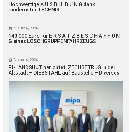
Hochwertige A U S B I L D U N G dank
modernster TECHNIK
August 6, 2026
143.000 Euro für E R S A T Z B E S C H A F F U N
G eines LÖSCHGRUPPENFAHRZEUGS
August 6, 2026
PI-LANDSHUT berichtet: ZECHBETRUG in der
Altstadt – DIEBSTAHL auf Baustelle – Diverses