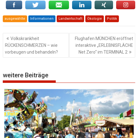
ausgewählte
Informationen
Landwirtschaft
Ökologie
Politik
Beitragsnavigation
Volkskrankheit
Flughafen MÜNCHEN eröffnet
RÜCKENSCHMERZEN – wie
interaktive „ERLEBNISFLÄCHE
vorbeugen und behandeln?
Net Zero“ im TERMINAL 2
weitere Beiträge