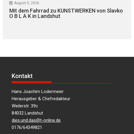
August 5, 2026
Mit dem Fahrrad zu KUNSTWERKEN von Slavko
O B L A K in Landshut
Kontakt
Hans Joachim Lodermeier
Herausgeber & Chefredakteur
Weilerstr. 39c
84032 Landshut
dies.und.das@t-online.de
0176/64349821