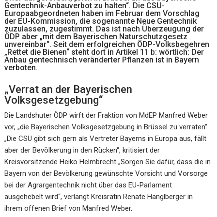
Gentechnik-Anbauverbot zu halten“. Die CSU-
Europaabgeordneten haben im Februar dem Vorschlag
der EU-Kommission, die sogenannte Neue Gentechnik
zuzulassen, zugestimmt. Das ist nach Überzeugung der
ÖDP aber „mit dem Bayerischen Naturschutzgesetz
unvereinbar“. Seit dem erfolgreichen ÖDP-Volksbegehren
„Rettet die Bienen“ steht dort in Artikel 11 b: wörtlich: Der
Anbau gentechnisch veränderter Pflanzen ist in Bayern
verboten.
„Verrat an der Bayerischen
Volksgesetzgebung“
Die Landshuter ÖDP wirft der Fraktion von MdEP Manfred Weber
vor, „die Bayerischen Volksgesetzgebung in Brüssel zu verraten“.
„Die CSU gibt sich gern als Vertreter Bayerns in Europa aus, fällt
aber der Bevölkerung in den Rücken“, kritisiert der
Kreisvorsitzende Heiko Helmbrecht „Sorgen Sie dafür, dass die in
Bayern von der Bevölkerung gewünschte Vorsicht und Vorsorge
bei der Agrargentechnik nicht über das EU-Parlament
ausgehebelt wird“, verlangt Kreisrätin Renate Hanglberger in
ihrem offenen Brief von Manfred Weber.