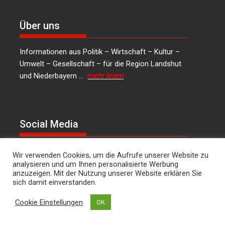
Über uns
Informationen aus Politik – Wirtschaft – Kultur –
Umwelt – Gesellschaft – für die Region Landshut
und Niederbayern …
mehr lesen
Social Media
LinkedIn
Facebook
Instagram
X
Wir verwenden Cookies, um die Aufrufe unserer Website zu
analysieren und um Ihnen personalisierte Werbung
anzuzeigen. Mit der Nutzung unserer Website erklären Sie
Kontakt
sich damit einverstanden.
Hans Joachim Lodermeier Herausgeber &
Cookie Einstellungen
OK
Chefredakteur Weilerstr. 39c 84032 Landshut
dies.und.das@t-online.de
0176/64349821