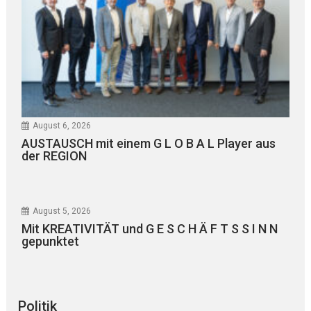
August 6, 2026
AUSTAUSCH mit einem G L O B A L Player aus
der REGION
August 5, 2026
Mit KREATIVITÄT und G E S C H Ä F T S S I N N
gepunktet
Politik