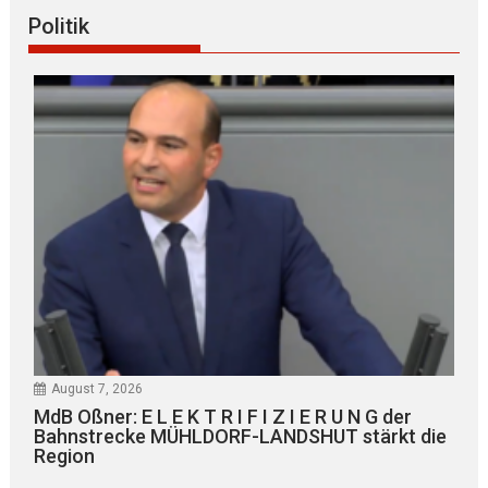
Politik
August 7, 2026
MdB Oßner: E L E K T R I F I Z I E R U N G der
Bahnstrecke MÜHLDORF-LANDSHUT stärkt die
Region