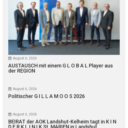
August 6, 2026
AUSTAUSCH mit einem G L O B A L Player aus
der REGION
August 6, 2026
Politischer G I L L A M O O S 2026
August 6, 2026
BEIRAT der AOK Landshut-Kelheim tagt in K I N
D E R K L I N I K St. MARIEN in Landshut