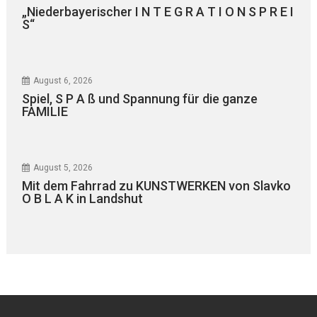
„Niederbayerischer I N T E G R A T I O N S P R E I
S“
August 6, 2026
Spiel, S P A ß und Spannung für die ganze
FAMILIE
August 5, 2026
Mit dem Fahrrad zu KUNSTWERKEN von Slavko
O B L A K in Landshut