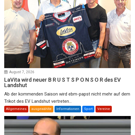
August 7, 2026
LaVita wird neuer B R U S T S P O N S O R des EV
Landshut
Ab der kommenden Saison wird ebm-papst nicht mehr auf dem
Trikot des EV Landshut vertreten...
Allgemeines
ausgewählte
Informationen
Sport
Vereine