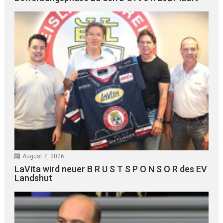
August 7, 2026
LaVita wird neuer B R U S T S P O N S O R des EV
Landshut