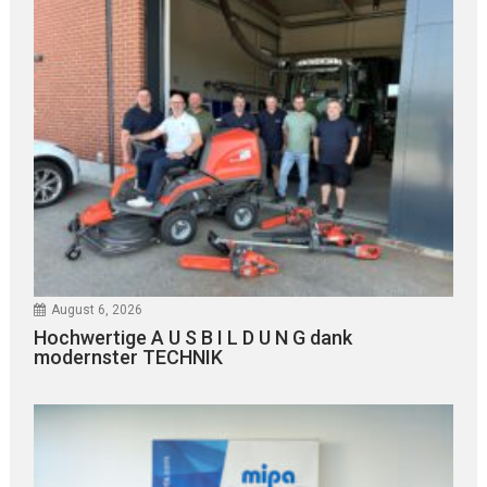
August 6, 2026
Hochwertige A U S B I L D U N G dank
modernster TECHNIK