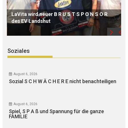
MdB Oßner: E L E K T R I F I Z I E R U N G der
Bahnstrecke MÜHLDORF-LANDSHUT stärkt
die Region
Soziales
August 6, 2026
Sozial S C H W Ä C H E R E nicht benachteiligen
August 6, 2026
Spiel, S P A ß und Spannung für die ganze
FAMILIE