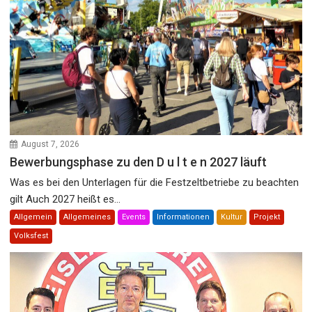
August 7, 2026
Bewerbungsphase zu den D u l t e n 2027 läuft
Was es bei den Unterlagen für die Festzeltbetriebe zu beachten
gilt Auch 2027 heißt es...
Allgemein
Allgemeines
Events
Informationen
Kultur
Projekt
Volksfest