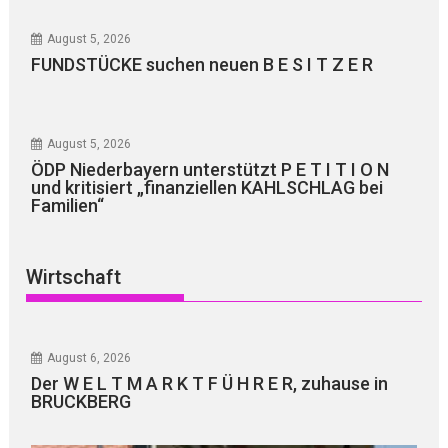
August 5, 2026
FUNDSTÜCKE suchen neuen B E S I T Z E R
August 5, 2026
ÖDP Niederbayern unterstützt P E T I T I O N
und kritisiert „finanziellen KAHLSCHLAG bei
Familien“
Wirtschaft
August 6, 2026
Der W E L T M A R K T F Ü H R E R, zuhause in
BRUCKBERG