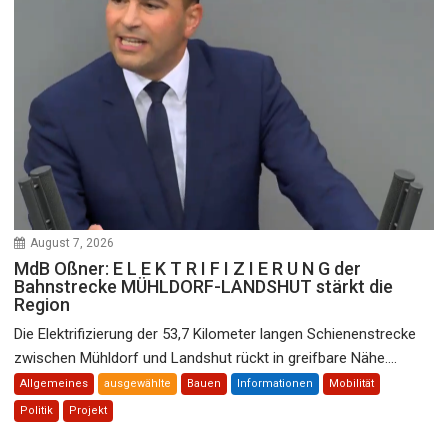
August 7, 2026
MdB Oßner: E L E K T R I F I Z I E R U N G der
Bahnstrecke MÜHLDORF-LANDSHUT stärkt die
Region
Die Elektrifizierung der 53,7 Kilometer langen Schienenstrecke
zwischen Mühldorf und Landshut rückt in greifbare Nähe....
Allgemeines
ausgewählte
Bauen
Informationen
Mobilität
Politik
Projekt