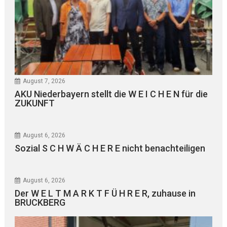
August 7, 2026
AKU Niederbayern stellt die W E I C H E N für die
ZUKUNFT
August 6, 2026
Sozial S C H W Ä C H E R E nicht benachteiligen
August 6, 2026
Der W E L T M A R K T F Ü H R E R, zuhause in
BRUCKBERG