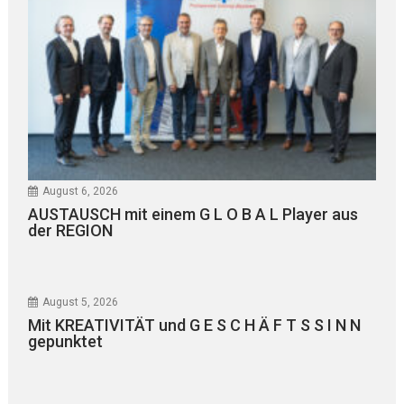
August 6, 2026
AUSTAUSCH mit einem G L O B A L Player aus
der REGION
August 5, 2026
Mit KREATIVITÄT und G E S C H Ä F T S S I N N
gepunktet