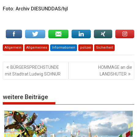
Foto: Archiv DIESUNDDAS/hjl
Allgemein
Allgemeines
Informationen
polizei
Sicherheit
Beitragsnavigation
BÜRGERSPRECHSTUNDE
HOMMAGE an die
mit Stadtrat Ludwig SCHNUR
LANDSHUTER
weitere Beiträge