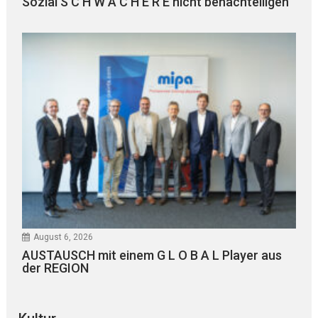
Sozial S C H W Ä C H E R E nicht benachteiligen
August 6, 2026
AUSTAUSCH mit einem G L O B A L Player aus
der REGION