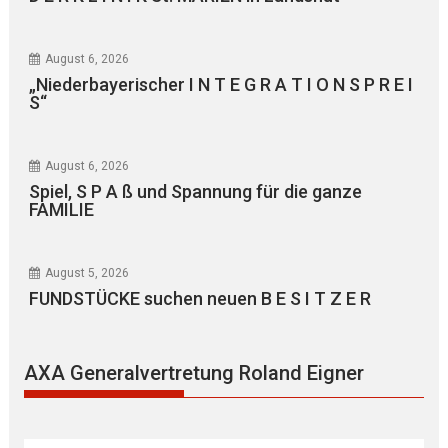
August 6, 2026
„Niederbayerischer I N T E G R A T I O N S P R E I
S“
August 6, 2026
Spiel, S P A ß und Spannung für die ganze
FAMILIE
August 5, 2026
FUNDSTÜCKE suchen neuen B E S I T Z E R
AXA Generalvertretung Roland Eigner