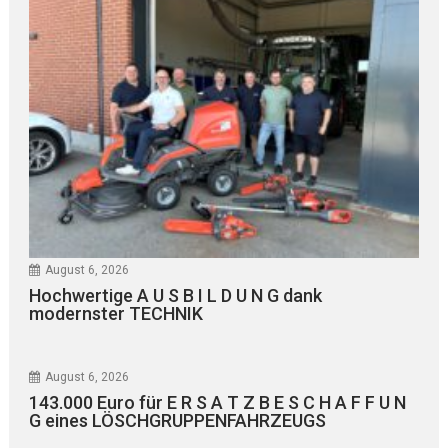
August 6, 2026
Hochwertige A U S B I L D U N G dank
modernster TECHNIK
August 6, 2026
143.000 Euro für E R S A T Z B E S C H A F F U N
G eines LÖSCHGRUPPENFAHRZEUGS