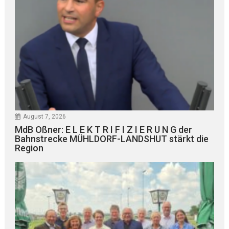
August 7, 2026
MdB Oßner: E L E K T R I F I Z I E R U N G der
Bahnstrecke MÜHLDORF-LANDSHUT stärkt die
Region