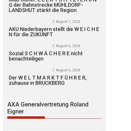
G der Bahnstrecke MÜHLDORF-
LANDSHUT stärkt die Region
August 7, 2026
AKU Niederbayern stellt die W E I C H E
N für die ZUKUNFT
August 6, 2026
Sozial S C H W Ä C H E R E nicht
benachteiligen
August 6, 2026
Der W E L T M A R K T F Ü H R E R,
zuhause in BRUCKBERG
AXA Generalvertretung Roland
Eigner