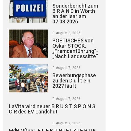
Sonderbericht zum
B R A N D in Wörth
an der Isar am
07.08.2026
August 8, 2026
POETISCHES von
Oskar STOCK:
„Fremdenführung“-
„Nach Landessitte“
August 7, 2026
Bewerbungsphase
zu den D u l t e n
2027 läuft
August 7, 2026
LaVita wird neuer B R U S T S P O N S
O R des EV Landshut
August 7, 2026
MdB Oßner: E L E K T R I F I Z I E R U N