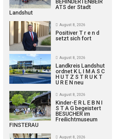
BEHINDERTENBEIR
ATS der Stadt
Landshut
August 8, 2026
Positiver T r e n d
setzt sich fort
August 8, 2026
Landkreis Landshut
ordnet K L I M A S C
H U T Z S T R U K T
U R E N neu
August 8, 2026
Kinder-E R L E B N I
S T A G begeistert
BESUCHER im
Freilichtmuseum
FINSTERAU
August 8, 2026