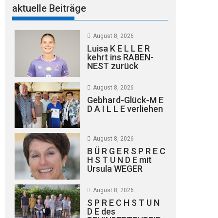
aktuelle Beiträge
August 8, 2026
Luisa K E L L E R
kehrt ins RABEN-
NEST zurück
August 8, 2026
Gebhard-Glück-M E
D A I L L E verliehen
August 8, 2026
B Ü R G E R S P R E C
H S T U N D E mit
Ursula WEGER
August 8, 2026
S P R E C H S T U N
D E des