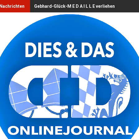
Nachrichten
Gebhard-Glück-M E D A I L L E verliehen