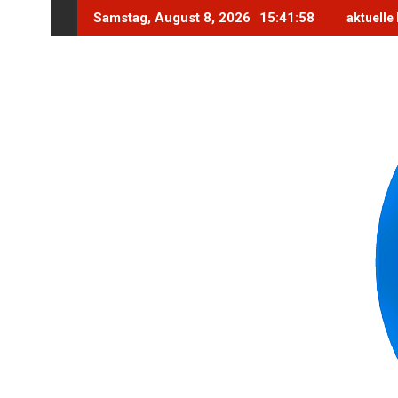
Skip
Samstag, August 8, 2026
15:42:0
aktuelle 
to
content