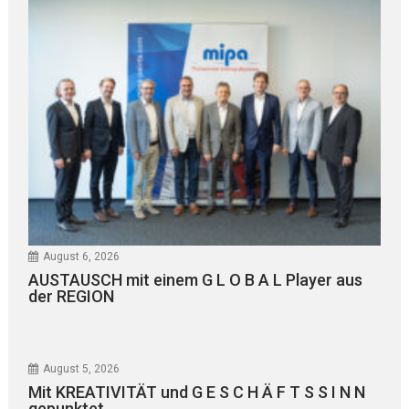
August 6, 2026
AUSTAUSCH mit einem G L O B A L Player aus
der REGION
August 5, 2026
Mit KREATIVITÄT und G E S C H Ä F T S S I N N
gepunktet