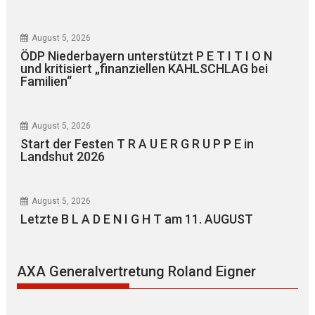
August 5, 2026
ÖDP Niederbayern unterstützt P E T I T I O N
und kritisiert „finanziellen KAHLSCHLAG bei
Familien“
August 5, 2026
Start der Festen T R A U E R G R U P P E in
Landshut 2026
August 5, 2026
Letzte B L A D E N I G H T am 11. AUGUST
AXA Generalvertretung Roland Eigner