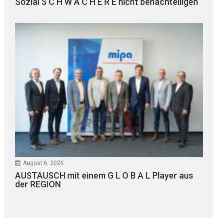
Sozial S C H W Ä C H E R E nicht benachteiligen
August 6, 2026
AUSTAUSCH mit einem G L O B A L Player aus
der REGION