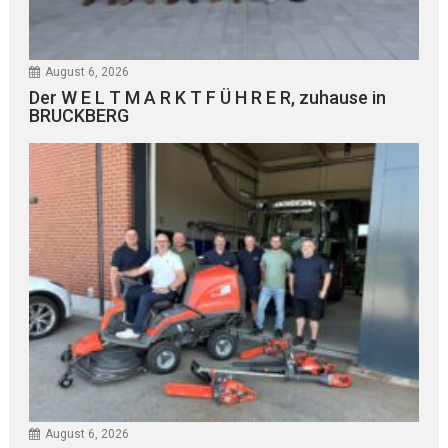
August 6, 2026
Der W E L T M A R K T F Ü H R E R, zuhause in
BRUCKBERG
August 6, 2026