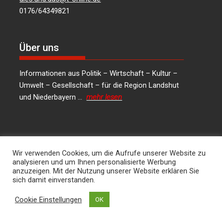
0176/64349821
Über uns
Informationen aus Politik – Wirtschaft – Kultur –
Umwelt – Gesellschaft – für die Region Landshut
und Niederbayern …
mehr lesen
Social Media
Wir verwenden Cookies, um die Aufrufe unserer Website zu
analysieren und um Ihnen personalisierte Werbung
LinkedIn
Facebook
Instagram
X
anzuzeigen. Mit der Nutzung unserer Website erklären Sie
sich damit einverstanden.
Kontakt
Cookie Einstellungen
OK
Hans Joachim Lodermeier Herausgeber &