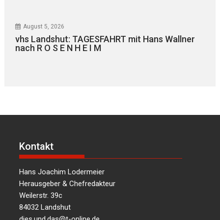
August 5, 2026
vhs Landshut: TAGESFAHRT mit Hans Wallner
nach R O S E N H E I M
Kontakt
Hans Joachim Lodermeier
Herausgeber & Chefredakteur
Weilerstr. 39c
84032 Landshut
dies.und.das@t-online.de