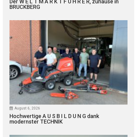
Der W E L T M A R K T F Ü H R E R, zuhause in
BRUCKBERG
August 6, 2026
Hochwertige A U S B I L D U N G dank
modernster TECHNIK