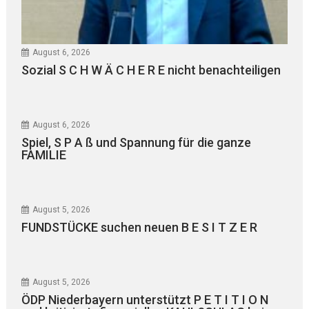
August 6, 2026
Sozial S C H W Ä C H E R E nicht benachteiligen
August 6, 2026
Spiel, S P A ß und Spannung für die ganze
FAMILIE
August 5, 2026
FUNDSTÜCKE suchen neuen B E S I T Z E R
August 5, 2026
ÖDP Niederbayern unterstützt P E T I T I O N