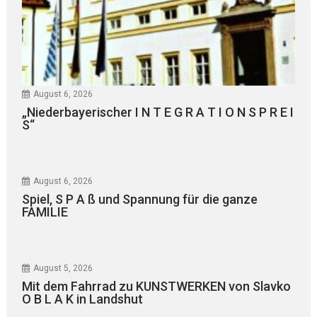
August 6, 2026
„Niederbayerischer I N T E G R A T I O N S P R E I
S“
August 6, 2026
Spiel, S P A ß und Spannung für die ganze
FAMILIE
August 5, 2026
Mit dem Fahrrad zu KUNSTWERKEN von Slavko
O B L A K in Landshut