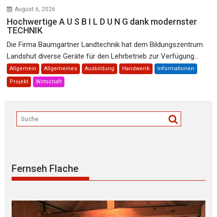
August 6, 2026
Hochwertige A U S B I L D U N G dank modernster
TECHNIK
Die Firma Baumgartner Landtechnik hat dem Bildungszentrum
Landshut diverse Geräte für den Lehrbetrieb zur Verfügung...
Allgemein
Allgemeines
Ausbildung
Handwerrk
Informationen
Projekt
Wirtschaft
Fernseh Flache