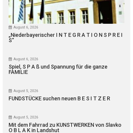
August 6, 2026
„Niederbayerischer I N T E G R A T I O N S P R E I
S“
August 6, 2026
Spiel, S P A ß und Spannung für die ganze
FAMILIE
August 5, 2026
FUNDSTÜCKE suchen neuen B E S I T Z E R
August 5, 2026
Mit dem Fahrrad zu KUNSTWERKEN von Slavko
O B L A K in Landshut