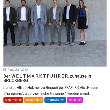
August 6, 2026
Der W E L T M A R K T F Ü H R E R, zuhause in
BRUCKBERG
Landrat Alfred Holzner zu Besuch bei EFAFLEX Als „Hidden
Champions“, also „heimliche Gewinner“ werden meist...
Allgemeines
ausgewählte
Informationen
Wirtschaft