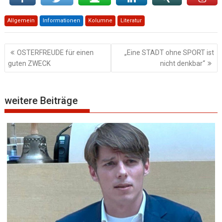
Allgemein
Informationen
Kolumne
Literatur
Beitragsnavigation
OSTERFREUDE für einen
„Eine STADT ohne SPORT ist
guten ZWECK
nicht denkbar“
weitere Beiträge