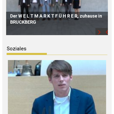
e in
Hochwertige A U S B I L D U N G dank
modernster TECHNIK
Soziales