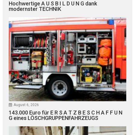
Hochwertige A U S B I L D U N G dank
modernster TECHNIK
August 6, 2026
143.000 Euro für E R S A T Z B E S C H A F F U N
G eines LÖSCHGRUPPENFAHRZEUGS