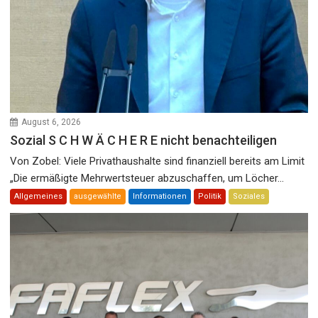
August 6, 2026
Sozial S C H W Ä C H E R E nicht benachteiligen
Von Zobel: Viele Privathaushalte sind finanziell bereits am Limit
„Die ermäßigte Mehrwertsteuer abzuschaffen, um Löcher...
Allgemeines
ausgewählte
Informationen
Politik
Soziales