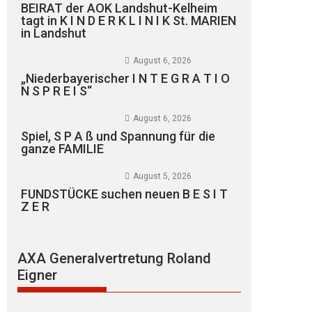
BEIRAT der AOK Landshut-Kelheim
tagt in K I N D E R K L I N I K St. MARIEN
in Landshut
August 6, 2026
„Niederbayerischer I N T E G R A T I O
N S P R E I S“
August 6, 2026
Spiel, S P A ß und Spannung für die
ganze FAMILIE
August 5, 2026
FUNDSTÜCKE suchen neuen B E S I T
Z E R
AXA Generalvertretung Roland
Eigner