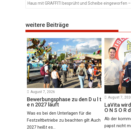
Haus mit GRAFFITI besprüht und Scheibe eingeworfen – 
weitere Beiträge
August 7, 2026
August 7, 202
Bewerbungsphase zu den D u l t
e n 2027 läuft
LaVita wird
O N S O R 
Was es bei den Unterlagen für die
Ab der komme
Festzeltbetriebe zu beachten gilt Auch
papst nicht m
2027 heißt es...