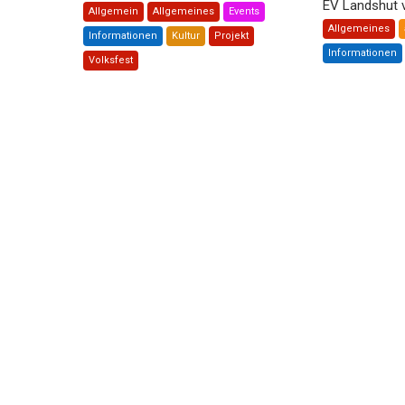
EV Landshut ve
Allgemein
Allgemeines
Events
Allgemeines
Informationen
Kultur
Projekt
Informationen
Volksfest