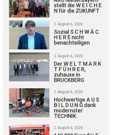
stellt die W E I C H E
N für die ZUKUNFT
August 6, 2026
Sozial S C H W Ä C
H E R E nicht
benachteiligen
August 6, 2026
Der W E L T M A R K
T F Ü H R E R,
zuhause in
BRUCKBERG
August 6, 2026
Hochwertige A U S
B I L D U N G dank
modernster
TECHNIK
August 6, 2026