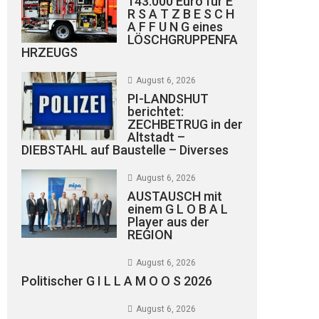
143.000 Euro für E
R S A T Z B E S C H
A F F U N G eines
LÖSCHGRUPPENFA
HRZEUGS
August 6, 2026
PI-LANDSHUT
berichtet:
ZECHBETRUG in der
Altstadt –
DIEBSTAHL auf Baustelle – Diverses
August 6, 2026
AUSTAUSCH mit
einem G L O B A L
Player aus der
REGION
August 6, 2026
Politischer G I L L A M O O S 2026
August 6, 2026