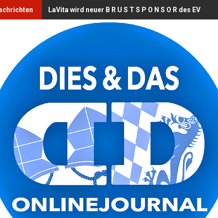
achrichten
LaVita wird neuer B R U S T S P O N S O R des EV Lan