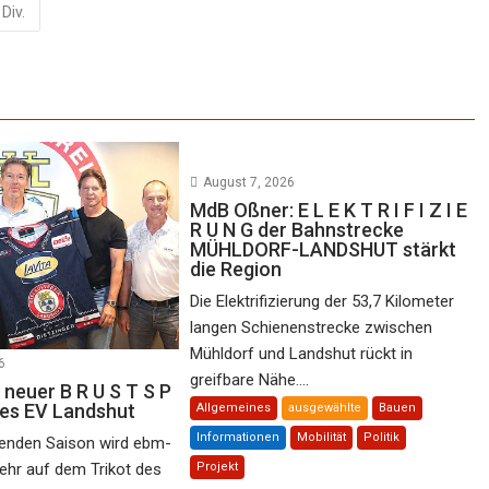
Div.
August 7, 2026
MdB Oßner: E L E K T R I F I Z I E
R U N G der Bahnstrecke
MÜHLDORF-LANDSHUT stärkt
die Region
Die Elektrifizierung der 53,7 Kilometer
langen Schienenstrecke zwischen
Mühldorf und Landshut rückt in
6
greifbare Nähe....
 neuer B R U S T S P
des EV Landshut
Allgemeines
ausgewählte
Bauen
Informationen
Mobilität
Politik
nden Saison wird ebm-
ehr auf dem Trikot des
Projekt