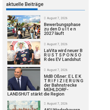
aktuelle Beiträge
August 7, 2026
Bewerbungsphase
zu den D u l t e n
2027 läuft
August 7, 2026
LaVita wird neuer B
R U S T S P O N S O
R des EV Landshut
August 7, 2026
MdB Oßner: E L E K
T R I F I Z I E R U N G
der Bahnstrecke
MÜHLDORF-
LANDSHUT stärkt die Region
August 7, 2026
AKU Niederbayern