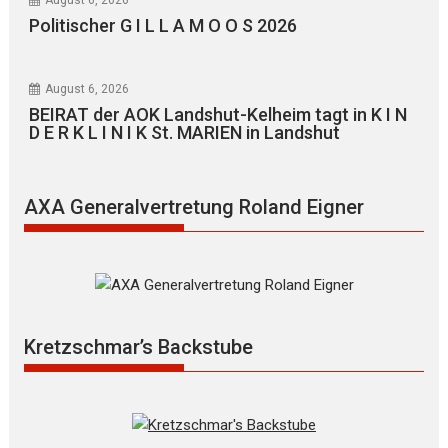
August 6, 2026
Politischer G I L L A M O O S 2026
August 6, 2026
BEIRAT der AOK Landshut-Kelheim tagt in K I N
D E R K L I N I K St. MARIEN in Landshut
AXA Generalvertretung Roland Eigner
Kretzschmar’s Backstube