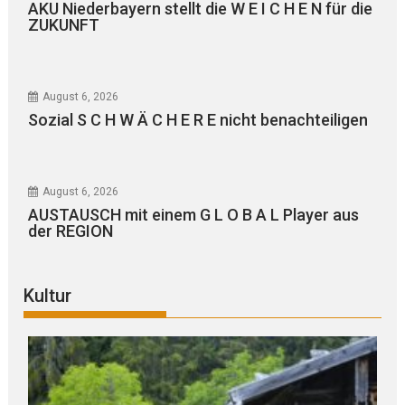
AKU Niederbayern stellt die W E I C H E N für die
ZUKUNFT
August 6, 2026
Sozial S C H W Ä C H E R E nicht benachteiligen
August 6, 2026
AUSTAUSCH mit einem G L O B A L Player aus
der REGION
Kultur