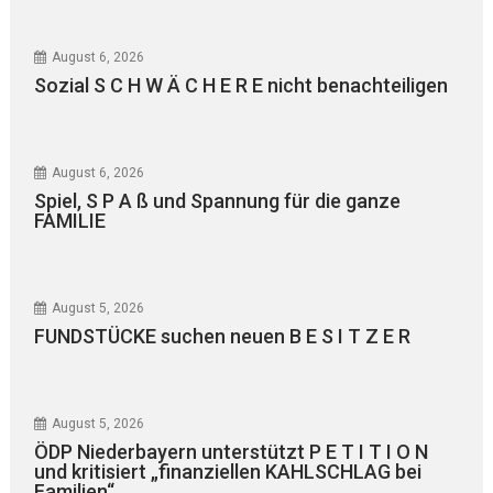
August 6, 2026
Sozial S C H W Ä C H E R E nicht benachteiligen
August 6, 2026
Spiel, S P A ß und Spannung für die ganze
FAMILIE
August 5, 2026
FUNDSTÜCKE suchen neuen B E S I T Z E R
August 5, 2026
ÖDP Niederbayern unterstützt P E T I T I O N
und kritisiert „finanziellen KAHLSCHLAG bei
Familien“