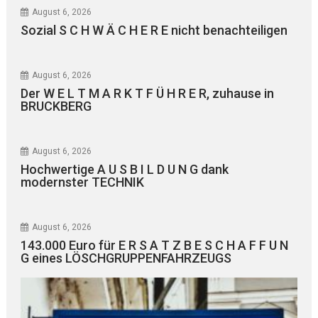
August 6, 2026
Sozial S C H W Ä C H E R E nicht benachteiligen
August 6, 2026
Der W E L T M A R K T F Ü H R E R, zuhause in
BRUCKBERG
August 6, 2026
Hochwertige A U S B I L D U N G dank
modernster TECHNIK
August 6, 2026
143.000 Euro für E R S A T Z B E S C H A F F U N
G eines LÖSCHGRUPPENFAHRZEUGS