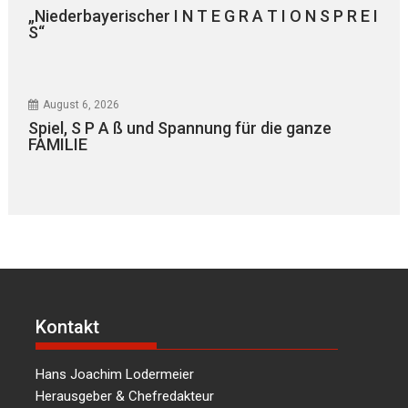
„Niederbayerischer I N T E G R A T I O N S P R E I
S“
August 6, 2026
Spiel, S P A ß und Spannung für die ganze
FAMILIE
Kontakt
Hans Joachim Lodermeier
Herausgeber & Chefredakteur