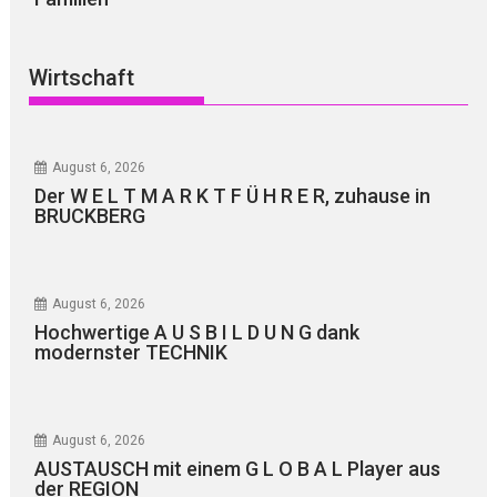
Wirtschaft
August 6, 2026
Der W E L T M A R K T F Ü H R E R, zuhause in
BRUCKBERG
August 6, 2026
Hochwertige A U S B I L D U N G dank
modernster TECHNIK
August 6, 2026
AUSTAUSCH mit einem G L O B A L Player aus
der REGION