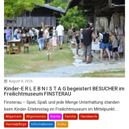
August 8, 2026
Kinder-E R L E B N I S T A G begeistert BESUCHER im
Freilichtmuseum FINSTERAU
Finsterau – Spiel, Spaß und jede Menge Unterhaltung standen
beim Kinder-Erlebnistag im Freilichtmuseum im Mittelpunkt....
Allgemein
Allgemeines
Events
Familie
Handwerrk
Heimatpflege
Informationen
Kultur