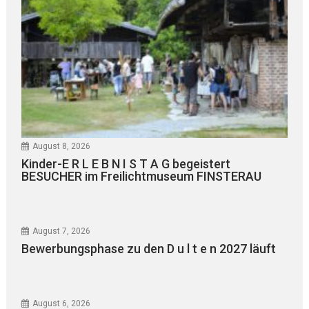
August 8, 2026
Kinder-E R L E B N I S T A G begeistert
BESUCHER im Freilichtmuseum FINSTERAU
August 7, 2026
Bewerbungsphase zu den D u l t e n 2027 läuft
August 6, 2026