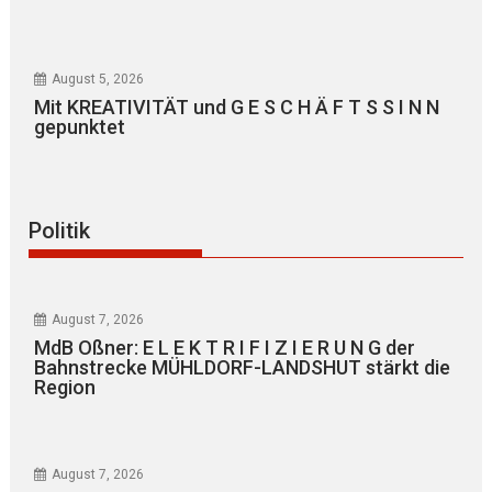
August 5, 2026
Mit KREATIVITÄT und G E S C H Ä F T S S I N N
gepunktet
Politik
August 7, 2026
MdB Oßner: E L E K T R I F I Z I E R U N G der
Bahnstrecke MÜHLDORF-LANDSHUT stärkt die
Region
August 7, 2026