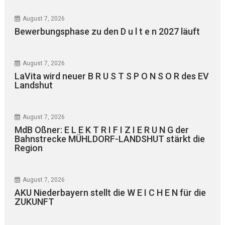
August 7, 2026
Bewerbungsphase zu den D u l t e n 2027 läuft
August 7, 2026
LaVita wird neuer B R U S T S P O N S O R des EV
Landshut
August 7, 2026
MdB Oßner: E L E K T R I F I Z I E R U N G der
Bahnstrecke MÜHLDORF-LANDSHUT stärkt die
Region
August 7, 2026
AKU Niederbayern stellt die W E I C H E N für die
ZUKUNFT