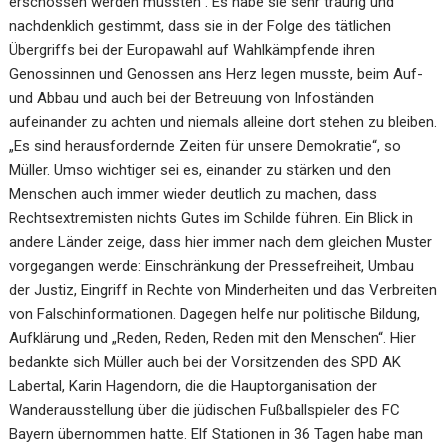
erschossen werden müssten“. Es habe sie sehr traurig und
nachdenklich gestimmt, dass sie in der Folge des tätlichen
Übergriffs bei der Europawahl auf Wahlkämpfende ihren
Genossinnen und Genossen ans Herz legen musste, beim Auf-
und Abbau und auch bei der Betreuung von Infoständen
aufeinander zu achten und niemals alleine dort stehen zu bleiben.
„Es sind herausfordernde Zeiten für unsere Demokratie“, so
Müller. Umso wichtiger sei es, einander zu stärken und den
Menschen auch immer wieder deutlich zu machen, dass
Rechtsextremisten nichts Gutes im Schilde führen. Ein Blick in
andere Länder zeige, dass hier immer nach dem gleichen Muster
vorgegangen werde: Einschränkung der Pressefreiheit, Umbau
der Justiz, Eingriff in Rechte von Minderheiten und das Verbreiten
von Falschinformationen. Dagegen helfe nur politische Bildung,
Aufklärung und „Reden, Reden, Reden mit den Menschen“. Hier
bedankte sich Müller auch bei der Vorsitzenden des SPD AK
Labertal, Karin Hagendorn, die die Hauptorganisation der
Wanderausstellung über die jüdischen Fußballspieler des FC
Bayern übernommen hatte. Elf Stationen in 36 Tagen habe man