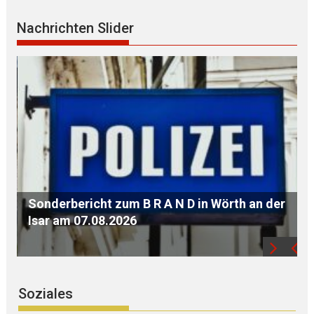
Nachrichten Slider
POETISCHES von Oskar STOCK:
„Fremdenführung“- „Nach Landessitte“
örth an der
Soziales