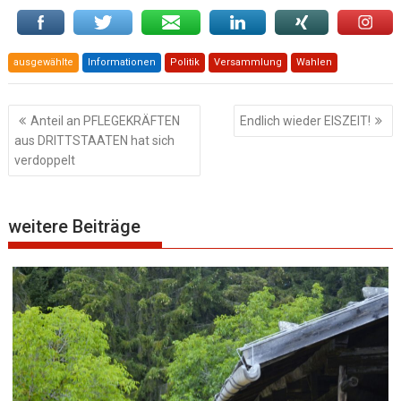
ausgewählte
Informationen
Politik
Versammlung
Wahlen
Beitragsnavigation
Anteil an PFLEGEKRÄFTEN
Endlich wieder EISZEIT!
aus DRITTSTAATEN hat sich
verdoppelt
weitere Beiträge