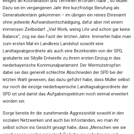
einiges an Koordination und Terminen erfordert habe“, so Müller.
Dazu sei im vergangenen Jahr ihre kurzfristige Berufung als
Generalsekretärin gekommen – im übrigen ein reines Ehrenamt
ohne jedwede Aufwandsentschädigung, dafür aber mit einem
immensen Zeitbedarf. „Viel Work, wenig Life und schon gar keine
Balance“, zog sie das Fazit der letzten Jahre. Immerhin habe man
zum ersten Mal im Landkreis Landshut sowohl eine
Landtagsabgeordnete als auch eine Bezirksrätin von der SPD,
gratulierte sie Sibylle Entwistle zu ihrem ersten Einzug in das
niederbayerische Kommunalparlament. Der Wermutstropfen
dabei sei das generell schlechte Abschneiden der SPD bei der
letzten Wahl gewesen, das dazu geführt habe, dass Müller selbst
nur noch die einzige niederbayerische Landtagsabgeordnete der
SPD ist und damit das Aufgabenspektrum noch einmal erweitert
worden sei.
Sorge bereite ihr die zunehmende Aggressivität sowohl in den
sozialen Netzwerken und auch bei Infoständen, wo man ihr
selbst schon ins Gesicht gesagt habe, dass „Menschen wie sie